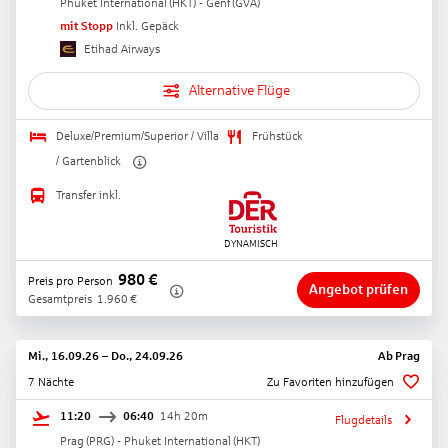
Phuket International
(
HKT
) -
Genf
(
GVA
)
mit Stopp
Inkl. Gepäck
Etihad Airways
Alternative Flüge
Deluxe/Premium/Superior / Villa
Frühstück
/ Gartenblick
Transfer inkl.
980
€
Preis pro Person
Angebot prüfen
Gesamtpreis
1.960
€
Mi., 16.09.26
–
Do., 24.09.26
Ab
Prag
7 Nächte
Zu Favoriten hinzufügen
11:20
06:40
14h 20m
Flugdetails
Prag
(
PRG
) -
Phuket International
(
HKT
)