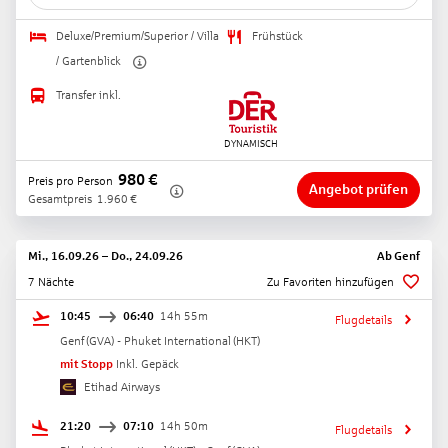
Deluxe/Premium/Superior / Villa
Frühstück
/ Gartenblick
Transfer inkl.
980
€
Preis pro Person
Angebot prüfen
Gesamtpreis
1.960
€
Mi., 16.09.26
–
Do., 24.09.26
Ab
Genf
7 Nächte
Zu Favoriten hinzufügen
10:45
06:40
14h 55m
Flugdetails
Genf
(
GVA
) -
Phuket International
(
HKT
)
mit Stopp
Inkl. Gepäck
Etihad Airways
21:20
07:10
14h 50m
Flugdetails