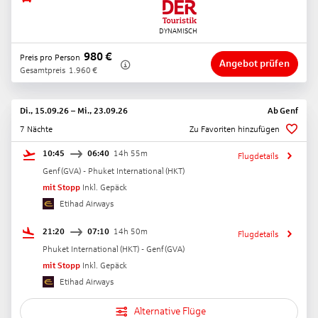
980
€
Preis pro Person
Angebot prüfen
Gesamtpreis
1.960
€
Di., 15.09.26
–
Mi., 23.09.26
Ab
Genf
7 Nächte
Zu Favoriten hinzufügen
10:45
06:40
14h 55m
Flugdetails
Genf
(
GVA
) -
Phuket International
(
HKT
)
mit Stopp
Inkl. Gepäck
Etihad Airways
21:20
07:10
14h 50m
Flugdetails
Phuket International
(
HKT
) -
Genf
(
GVA
)
mit Stopp
Inkl. Gepäck
Etihad Airways
Alternative Flüge