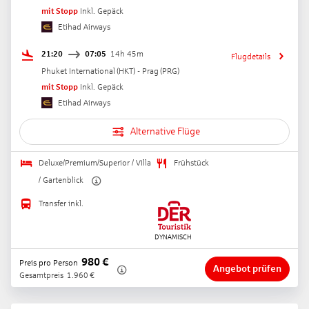
mit Stopp
Inkl. Gepäck
Etihad Airways
21:20
07:05
14h 45m
Flugdetails
Phuket International
(
HKT
) -
Prag
(
PRG
)
mit Stopp
Inkl. Gepäck
Etihad Airways
Alternative Flüge
Deluxe/Premium/Superior / Villa
Frühstück
/ Gartenblick
Transfer inkl.
980
€
Preis pro Person
Angebot prüfen
Gesamtpreis
1.960
€