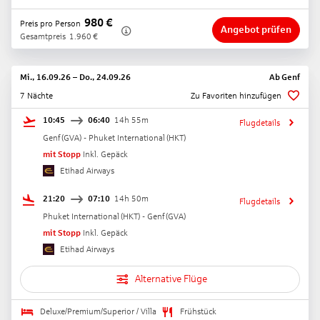
980
€
Preis pro Person
Angebot prüfen
Gesamtpreis
1.960
€
Mi., 16.09.26
–
Do., 24.09.26
Ab
Genf
7 Nächte
Zu Favoriten hinzufügen
10:45
06:40
14h 55m
Flugdetails
Genf
(
GVA
) -
Phuket International
(
HKT
)
mit Stopp
Inkl. Gepäck
Etihad Airways
21:20
07:10
14h 50m
Flugdetails
Phuket International
(
HKT
) -
Genf
(
GVA
)
mit Stopp
Inkl. Gepäck
Etihad Airways
Alternative Flüge
Deluxe/Premium/Superior / Villa
Frühstück