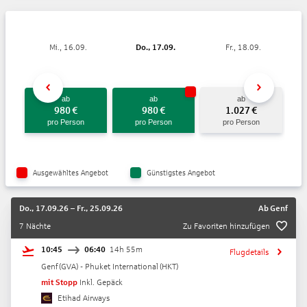
Mi., 16.09.
Do., 17.09.
Fr., 18.09.
ab
ab
ab
980
€
980
€
1.027
€
pro Person
pro Person
pro Person
Ausgewähltes Angebot
Günstigstes Angebot
Do., 17.09.26
–
Fr., 25.09.26
Ab
Genf
7 Nächte
Zu Favoriten hinzufügen
10:45
06:40
14h 55m
Flugdetails
Genf
(
GVA
) -
Phuket International
(
HKT
)
mit Stopp
Inkl. Gepäck
Etihad Airways