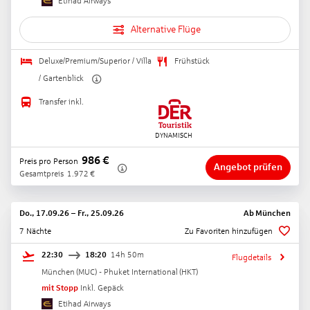
Etihad Airways
Alternative Flüge
Deluxe/Premium/Superior / Villa
Frühstück
/ Gartenblick
Transfer inkl.
986
€
Preis pro Person
Angebot prüfen
Gesamtpreis
1.972
€
Do., 17.09.26
–
Fr., 25.09.26
Ab
München
7 Nächte
Zu Favoriten hinzufügen
22:30
18:20
14h 50m
Flugdetails
München
(
MUC
) -
Phuket International
(
HKT
)
mit Stopp
Inkl. Gepäck
Etihad Airways