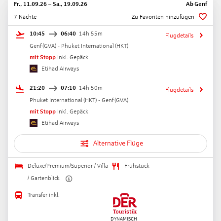
Fr., 11.09.26
–
Sa., 19.09.26
Ab
Genf
7 Nächte
Zu Favoriten hinzufügen
10:45
06:40
14h 55m
Flugdetails
Genf
(
GVA
) -
Phuket International
(
HKT
)
mit Stopp
Inkl. Gepäck
Etihad Airways
21:20
07:10
14h 50m
Flugdetails
Phuket International
(
HKT
) -
Genf
(
GVA
)
mit Stopp
Inkl. Gepäck
Etihad Airways
Alternative Flüge
Deluxe/Premium/Superior / Villa
Frühstück
/ Gartenblick
Transfer inkl.