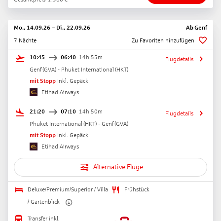
Mo., 14.09.26
–
Di., 22.09.26
Ab
Genf
7 Nächte
Zu Favoriten hinzufügen
10:45
06:40
14h 55m
Flugdetails
Genf
(
GVA
) -
Phuket International
(
HKT
)
mit Stopp
Inkl. Gepäck
Etihad Airways
21:20
07:10
14h 50m
Flugdetails
Phuket International
(
HKT
) -
Genf
(
GVA
)
mit Stopp
Inkl. Gepäck
Etihad Airways
Alternative Flüge
Deluxe/Premium/Superior / Villa
Frühstück
/ Gartenblick
Transfer inkl.