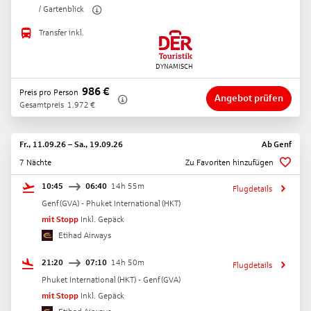
/ Gartenblick
Transfer inkl.
986
€
Preis pro Person
Angebot prüfen
Gesamtpreis
1.972
€
Fr., 11.09.26
–
Sa., 19.09.26
Ab
Genf
7 Nächte
Zu Favoriten hinzufügen
10:45
06:40
14h 55m
Flugdetails
Genf
(
GVA
) -
Phuket International
(
HKT
)
mit Stopp
Inkl. Gepäck
Etihad Airways
21:20
07:10
14h 50m
Flugdetails
Phuket International
(
HKT
) -
Genf
(
GVA
)
mit Stopp
Inkl. Gepäck