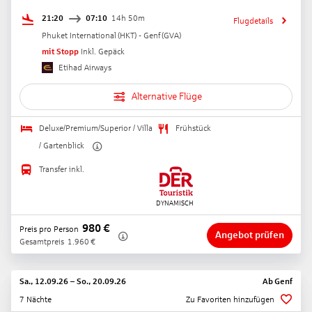
21:20
07:10
14h 50m
Flugdetails
Phuket International
(
HKT
) -
Genf
(
GVA
)
mit Stopp
Inkl. Gepäck
Etihad Airways
Alternative Flüge
Deluxe/Premium/Superior / Villa
Frühstück
/ Gartenblick
Transfer inkl.
980
€
Preis pro Person
Angebot prüfen
Gesamtpreis
1.960
€
Sa., 12.09.26
–
So., 20.09.26
Ab
Genf
7 Nächte
Zu Favoriten hinzufügen