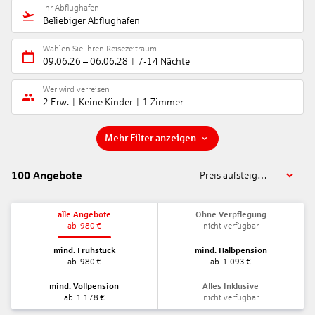
Ihr Abflughafen
Beliebiger Abflughafen
Wählen Sie Ihren Reisezeitraum
09.06.26
–
06.06.28
7-14 Nächte
Wer wird verreisen
2 Erw.
Keine Kinder
1 Zimmer
Mehr Filter anzeigen
100
Angebote
Preis aufsteigend
alle Angebote
Ohne Verpflegung
ab
980
€
nicht verfügbar
mind. Frühstück
mind. Halbpension
ab
980
€
ab
1.093
€
mind. Vollpension
Alles Inklusive
ab
1.178
€
nicht verfügbar