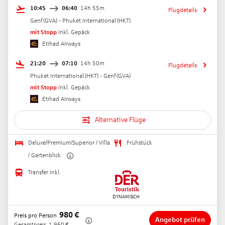
10:45
06:40
14h 55m
Flugdetails
Genf
(
GVA
) -
Phuket International
(
HKT
)
mit Stopp
Inkl. Gepäck
Etihad Airways
21:20
07:10
14h 50m
Flugdetails
Phuket International
(
HKT
) -
Genf
(
GVA
)
mit Stopp
Inkl. Gepäck
Etihad Airways
Alternative Flüge
Deluxe/Premium/Superior / Villa
Frühstück
/ Gartenblick
Transfer inkl.
980
€
Preis pro Person
Angebot prüfen
Gesamtpreis
1.960
€