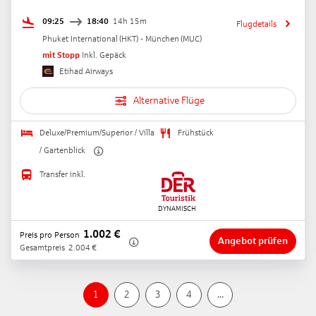
09:25
18:40
14h 15m
Flugdetails
Phuket International
(
HKT
) -
München
(
MUC
)
mit Stopp
Inkl. Gepäck
Etihad Airways
Alternative Flüge
Deluxe/Premium/Superior / Villa
Frühstück
/ Gartenblick
Transfer inkl.
1.002
€
Preis pro Person
Angebot prüfen
Gesamtpreis
2.004
€
1
2
3
4
...