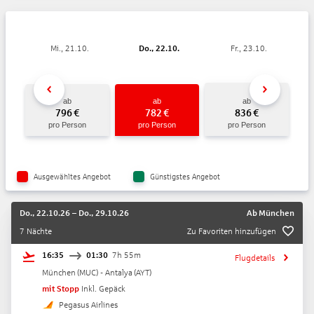
Mi., 21.10.
Do., 22.10.
Fr., 23.10.
ab
ab
ab
796
€
782
€
836
€
pro Person
pro Person
pro Person
Ausgewähltes Angebot
Günstigstes Angebot
Do., 22.10.26
–
Do., 29.10.26
Ab
München
7 Nächte
Zu Favoriten hinzufügen
16:35
01:30
7h 55m
Flugdetails
München
(
MUC
) -
Antalya
(
AYT
)
mit Stopp
Inkl. Gepäck
Pegasus Airlines