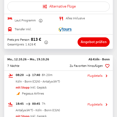
Alternative Flüge
Alles Inklusive
Laut Programm
Transfer inkl.
813
€
Preis pro Person
Angebot prüfen
Gesamtpreis
1.626
€
Mo., 12.10.26
–
Mo., 19.10.26
Ab
Köln - Bonn
7 Nächte
Zu Favoriten hinzufügen
08:20
17:40
8h 20m
Flugdetails
Köln - Bonn
(
CGN
) -
Antalya
(
AYT
)
mit Stopp
Inkl. Gepäck
Pegasus Airlines
18:45
00:45
7h
Flugdetails
Antalya
(
AYT
) -
Köln - Bonn
(
CGN
)
mit Stopp
Inkl. Gepäck