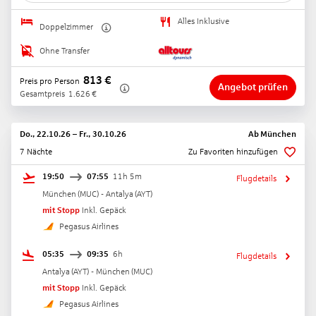
Alles Inklusive
Doppelzimmer
Ohne Transfer
813
€
Preis pro Person
Angebot prüfen
Gesamtpreis
1.626
€
Do., 22.10.26
–
Fr., 30.10.26
Ab
München
7 Nächte
Zu Favoriten hinzufügen
19:50
07:55
11h 5m
Flugdetails
München
(
MUC
) -
Antalya
(
AYT
)
mit Stopp
Inkl. Gepäck
Pegasus Airlines
05:35
09:35
6h
Flugdetails
Antalya
(
AYT
) -
München
(
MUC
)
mit Stopp
Inkl. Gepäck
Pegasus Airlines