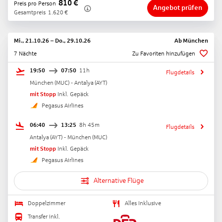
810
€
Preis pro Person
Angebot prüfen
Gesamtpreis
1.620
€
Mi., 21.10.26
–
Do., 29.10.26
Ab
München
7 Nächte
Zu Favoriten hinzufügen
19:50
07:50
11h
Flugdetails
München
(
MUC
) -
Antalya
(
AYT
)
mit Stopp
Inkl. Gepäck
Pegasus Airlines
06:40
13:25
8h 45m
Flugdetails
Antalya
(
AYT
) -
München
(
MUC
)
mit Stopp
Inkl. Gepäck
Pegasus Airlines
Alternative Flüge
Doppelzimmer
Alles Inklusive
Transfer inkl.