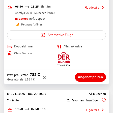
06:40
13:25
8h 45m
Flugdetails
Antalya
(
AYT
) -
München
(
MUC
)
mit Stopp
Inkl. Gepäck
Pegasus Airlines
Alternative Flüge
Doppelzimmer
Alles Inklusive
Ohne Transfer
782
€
Preis pro Person
Angebot prüfen
Gesamtpreis
1.564
€
Mi., 21.10.26
–
Do., 29.10.26
Ab
München
7 Nächte
Zu Favoriten hinzufügen
19:50
07:50
11h
Flugdetails