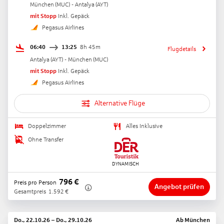
München
(
MUC
) -
Antalya
(
AYT
)
mit Stopp
Inkl. Gepäck
Pegasus Airlines
06:40
13:25
8h 45m
Flugdetails
Antalya
(
AYT
) -
München
(
MUC
)
mit Stopp
Inkl. Gepäck
Pegasus Airlines
Alternative Flüge
Doppelzimmer
Alles Inklusive
Ohne Transfer
796
€
Preis pro Person
Angebot prüfen
Gesamtpreis
1.592
€
Do., 22.10.26
–
Do., 29.10.26
Ab
München