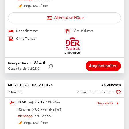
Pegasus Airlines
Alternative Flüge
Doppelzimmer
Alles Inklusive
Ohne Transfer
814
€
Preis pro Person
Angebot prüfen
Gesamtpreis
1.628
€
Mi., 21.10.26
–
Do., 29.10.26
Ab
München
7 Nächte
Zu Favoriten hinzufügen
19:50
07:35
10h 45m
Flugdetails
München
(
MUC
) -
Antalya
(
AYT
)
mit Stopp
Inkl. Gepäck
Pegasus Airlines