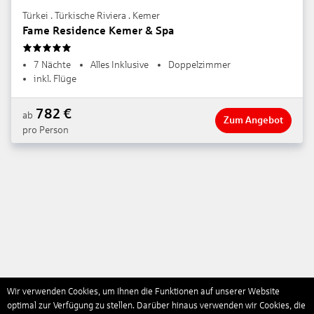
Türkei . Türkische Riviera . Kemer
Fame Residence Kemer & Spa
5
7 Nächte
Alles Inklusive
Doppelzimmer
inkl. Flüge
782
€
ab
Zum Angebot
pro Person
Wir verwenden Cookies, um Ihnen die Funktionen auf unserer Website
optimal zur Verfügung zu stellen. Darüber hinaus verwenden wir Cookies, die