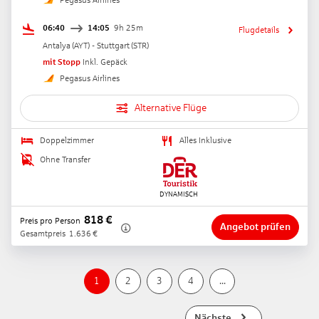
06:40
14:05
9h 25m
Flugdetails
Antalya
(
AYT
) -
Stuttgart
(
STR
)
mit Stopp
Inkl. Gepäck
Pegasus Airlines
Alternative Flüge
Doppelzimmer
Alles Inklusive
Ohne Transfer
818
€
Preis pro Person
Angebot prüfen
Gesamtpreis
1.636
€
1
2
3
4
...
Nächste