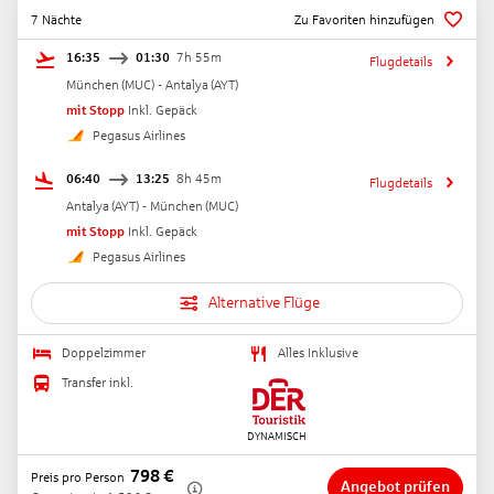
7 Nächte
Zu Favoriten hinzufügen
16:35
01:30
7h 55m
Flugdetails
München
(
MUC
) -
Antalya
(
AYT
)
mit Stopp
Inkl. Gepäck
Pegasus Airlines
06:40
13:25
8h 45m
Flugdetails
Antalya
(
AYT
) -
München
(
MUC
)
mit Stopp
Inkl. Gepäck
Pegasus Airlines
Alternative Flüge
Doppelzimmer
Alles Inklusive
Transfer inkl.
798
€
Preis pro Person
Angebot prüfen