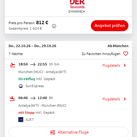
812
€
Preis pro Person
Angebot prüfen
Gesamtpreis
1.624
€
Do., 22.10.26
–
Do., 29.10.26
Ab
München
7 Nächte
Zu Favoriten hinzufügen
18:50
22:55
3h 5m
Flugdetails
München
(
MUC
) -
Antalya
(
AYT
)
Direktflug
Inkl. Gepäck
SunExpress
06:40
12:40
8h
Flugdetails
Antalya
(
AYT
) -
München
(
MUC
)
mit Stopp
Inkl. Gepäck
AJET
Alternative Flüge