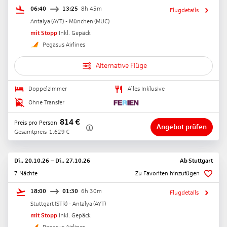
06:40
13:25
8h 45m
Flugdetails
Antalya
(
AYT
) -
München
(
MUC
)
mit Stopp
Inkl. Gepäck
Pegasus Airlines
Alternative Flüge
Doppelzimmer
Alles Inklusive
Ohne Transfer
814
€
Preis pro Person
Angebot prüfen
Gesamtpreis
1.629
€
Di., 20.10.26
–
Di., 27.10.26
Ab
Stuttgart
7 Nächte
Zu Favoriten hinzufügen
18:00
01:30
6h 30m
Flugdetails
Stuttgart
(
STR
) -
Antalya
(
AYT
)
mit Stopp
Inkl. Gepäck
Pegasus Airlines