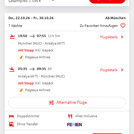
Gesamtpreis
1.596
€
Do., 22.10.26
–
Fr., 30.10.26
Ab
München
7 Nächte
Zu Favoriten hinzufügen
19:50
07:55
11h 5m
Flugdetails
München
(
MUC
) -
Antalya
(
AYT
)
mit Stopp
Inkl. Gepäck
Pegasus Airlines
05:35
09:35
6h
Flugdetails
Antalya
(
AYT
) -
München
(
MUC
)
mit Stopp
Inkl. Gepäck
Pegasus Airlines
Alternative Flüge
Doppelzimmer
Alles Inklusive
Ohne Transfer