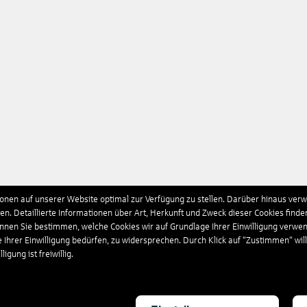
nen auf unserer Website optimal zur Verfügung zu stellen. Darüber hinaus verwe
n. Detaillierte Informationen über Art, Herkunft und Zweck dieser Cookies finde
önnen Sie bestimmen, welche Cookies wir auf Grundlage Ihrer Einwilligung verwe
e Ihrer Einwilligung bedürfen, zu widersprechen. Durch Klick auf “Zustimmen“ wil
igung ist freiwillig.