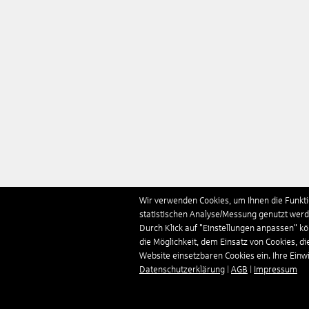
Wir verwenden Cookies, um Ihnen die Funktio
statistischen Analyse/Messung genutzt werde
Durch Klick auf "Einstellungen anpassen" k
die Möglichkeit, dem Einsatz von Cookies, di
Website einsetzbaren Cookies ein. Ihre Einwill
Datenschutzerklärung
|
AGB
|
Impressum