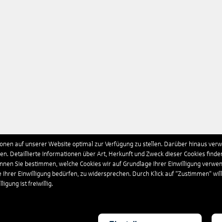
nen auf unserer Website optimal zur Verfügung zu stellen. Darüber hinaus verwe
n. Detaillierte Informationen über Art, Herkunft und Zweck dieser Cookies finde
önnen Sie bestimmen, welche Cookies wir auf Grundlage Ihrer Einwilligung verwe
e Ihrer Einwilligung bedürfen, zu widersprechen. Durch Klick auf “Zustimmen“ wil
igung ist freiwillig.