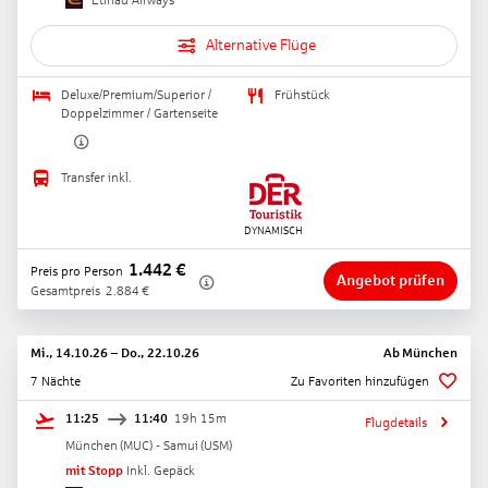
Etihad Airways
Alternative Flüge
Deluxe/Premium/Superior /
Frühstück
Doppelzimmer / Gartenseite
Transfer inkl.
1.442
€
Preis pro Person
Angebot prüfen
Gesamtpreis
2.884
€
Mi., 14.10.26
–
Do., 22.10.26
Ab
München
7 Nächte
Zu Favoriten hinzufügen
11:25
11:40
19h 15m
Flugdetails
München
(
MUC
) -
Samui
(
USM
)
mit Stopp
Inkl. Gepäck