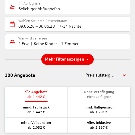
Ihr Abflughafen
Beliebiger Abflughafen
Wählen Sie Ihren Reisezeitraum
09.06.26
–
06.06.28
7-14 Nächte
Wer wird verreisen
2 Erw.
Keine Kinder
1 Zimmer
Mehr Filter anzeigen
100
Angebote
Preis aufsteigend
alle Angebote
Ohne Verpflegung
ab
1.442
€
nicht verfügbar
mind. Frühstück
mind. Halbpension
ab
1.442
€
ab
1.791
€
mind. Vollpension
Alles Inklusive
ab
2.052
€
ab
2.167
€