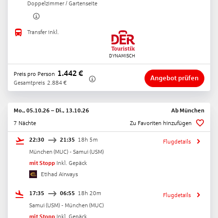
Doppelzimmer / Gartenseite
Transfer inkl.
1.442
€
Preis pro Person
Angebot prüfen
Gesamtpreis
2.884
€
Mo., 05.10.26
–
Di., 13.10.26
Ab
München
7 Nächte
Zu Favoriten hinzufügen
22:30
21:35
18h 5m
Flugdetails
München
(
MUC
) -
Samui
(
USM
)
mit Stopp
Inkl. Gepäck
Etihad Airways
17:35
06:55
18h 20m
Flugdetails
Samui
(
USM
) -
München
(
MUC
)
mit Stopp
Inkl. Gepäck