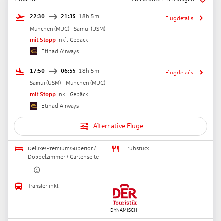
22:30
21:35
18h 5m
Flugdetails
München
(
MUC
) -
Samui
(
USM
)
mit Stopp
Inkl. Gepäck
Etihad Airways
17:50
06:55
18h 5m
Flugdetails
Samui
(
USM
) -
München
(
MUC
)
mit Stopp
Inkl. Gepäck
Etihad Airways
Alternative Flüge
Deluxe/Premium/Superior /
Frühstück
Doppelzimmer / Gartenseite
Transfer inkl.