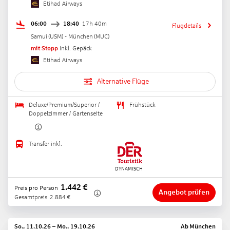
Etihad Airways
06:00
18:40
17h 40m
Flugdetails
Samui
(
USM
) -
München
(
MUC
)
mit Stopp
Inkl. Gepäck
Etihad Airways
Alternative Flüge
Deluxe/Premium/Superior /
Frühstück
Doppelzimmer / Gartenseite
Transfer inkl.
1.442
€
Preis pro Person
Angebot prüfen
Gesamtpreis
2.884
€
So., 11.10.26
–
Mo., 19.10.26
Ab
München