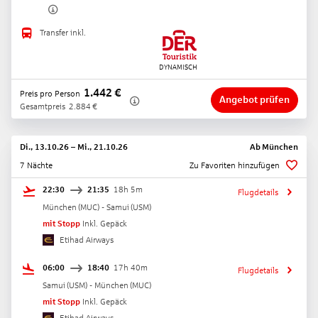
Transfer inkl.
1.442
€
Preis pro Person
Angebot prüfen
Gesamtpreis
2.884
€
Di., 13.10.26
–
Mi., 21.10.26
Ab
München
7 Nächte
Zu Favoriten hinzufügen
22:30
21:35
18h 5m
Flugdetails
München
(
MUC
) -
Samui
(
USM
)
mit Stopp
Inkl. Gepäck
Etihad Airways
06:00
18:40
17h 40m
Flugdetails
Samui
(
USM
) -
München
(
MUC
)
mit Stopp
Inkl. Gepäck