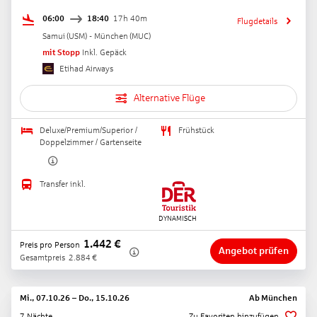
06:00
18:40
17h 40m
Flugdetails
Samui
(
USM
) -
München
(
MUC
)
mit Stopp
Inkl. Gepäck
Etihad Airways
Alternative Flüge
Deluxe/Premium/Superior /
Frühstück
Doppelzimmer / Gartenseite
Transfer inkl.
1.442
€
Preis pro Person
Angebot prüfen
Gesamtpreis
2.884
€
Mi., 07.10.26
–
Do., 15.10.26
Ab
München
7 Nächte
Zu Favoriten hinzufügen