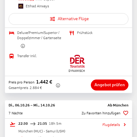
Etihad Airways
Alternative Flüge
Deluxe/Premium/Superior /
Frühstück
Doppelzimmer / Gartenseite
Transfer inkl.
1.442
€
Preis pro Person
Angebot prüfen
Gesamtpreis
2.884
€
Di., 06.10.26
–
Mi., 14.10.26
Ab
München
7 Nächte
Zu Favoriten hinzufügen
22:30
21:35
18h 5m
Flugdetails
München
(
MUC
) -
Samui
(
USM
)