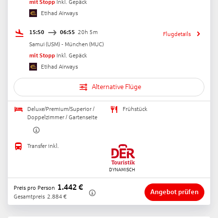
mit Stopp
Inkl. Gepäck
Etihad Airways
15:50
06:55
20h 5m
Flugdetails
Samui
(
USM
) -
München
(
MUC
)
mit Stopp
Inkl. Gepäck
Etihad Airways
Alternative Flüge
Deluxe/Premium/Superior /
Frühstück
Doppelzimmer / Gartenseite
Transfer inkl.
1.442
€
Preis pro Person
Angebot prüfen
Gesamtpreis
2.884
€