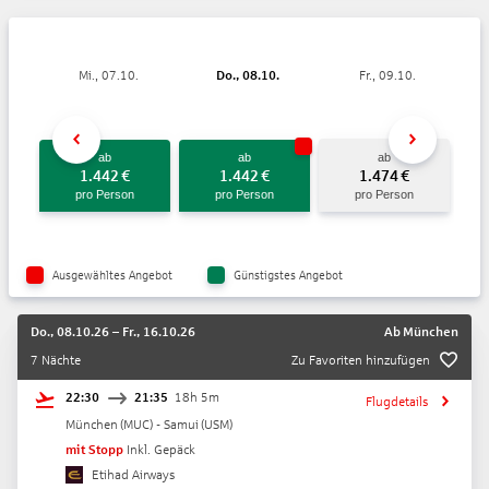
Mi., 07.10.
Do., 08.10.
Fr., 09.10.
ab
ab
ab
1.442
€
1.442
€
1.474
€
pro Person
pro Person
pro Person
Ausgewähltes Angebot
Günstigstes Angebot
Do., 08.10.26
–
Fr., 16.10.26
Ab
München
7 Nächte
Zu Favoriten hinzufügen
22:30
21:35
18h 5m
Flugdetails
München
(
MUC
) -
Samui
(
USM
)
mit Stopp
Inkl. Gepäck
Etihad Airways