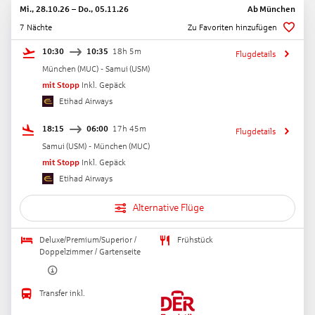
Mi., 28.10.26
–
Do., 05.11.26
Ab
München
7 Nächte
Zu Favoriten hinzufügen
10:30
10:35
18h 5m
Flugdetails
München
(
MUC
) -
Samui
(
USM
)
mit Stopp
Inkl. Gepäck
Etihad Airways
18:15
06:00
17h 45m
Flugdetails
Samui
(
USM
) -
München
(
MUC
)
mit Stopp
Inkl. Gepäck
Etihad Airways
Alternative Flüge
Deluxe/Premium/Superior /
Frühstück
Doppelzimmer / Gartenseite
Transfer inkl.