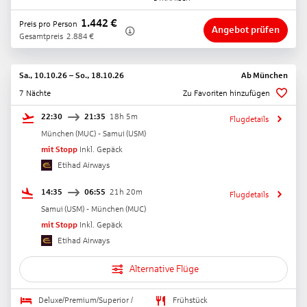
1.442
€
Preis pro Person
Angebot prüfen
Gesamtpreis
2.884
€
Sa., 10.10.26
–
So., 18.10.26
Ab
München
7 Nächte
Zu Favoriten hinzufügen
22:30
21:35
18h 5m
Flugdetails
München
(
MUC
) -
Samui
(
USM
)
mit Stopp
Inkl. Gepäck
Etihad Airways
14:35
06:55
21h 20m
Flugdetails
Samui
(
USM
) -
München
(
MUC
)
mit Stopp
Inkl. Gepäck
Etihad Airways
Alternative Flüge
Deluxe/Premium/Superior /
Frühstück