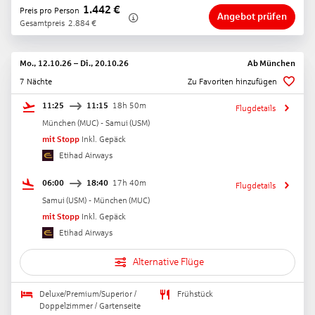
1.442
€
Preis pro Person
Angebot prüfen
Gesamtpreis
2.884
€
Mo., 12.10.26
–
Di., 20.10.26
Ab
München
7 Nächte
Zu Favoriten hinzufügen
11:25
11:15
18h 50m
Flugdetails
München
(
MUC
) -
Samui
(
USM
)
mit Stopp
Inkl. Gepäck
Etihad Airways
06:00
18:40
17h 40m
Flugdetails
Samui
(
USM
) -
München
(
MUC
)
mit Stopp
Inkl. Gepäck
Etihad Airways
Alternative Flüge
Deluxe/Premium/Superior /
Frühstück
Doppelzimmer / Gartenseite