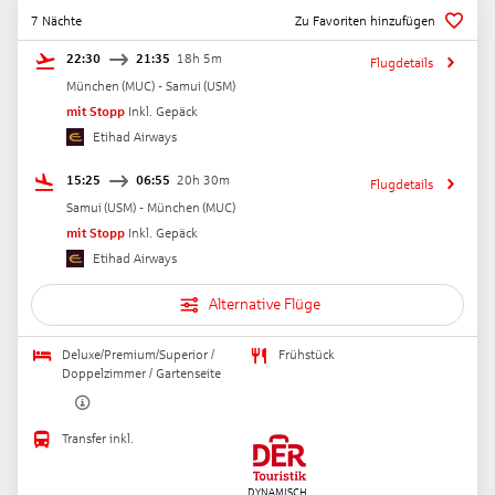
7 Nächte
Zu Favoriten hinzufügen
22:30
21:35
18h 5m
Flugdetails
München
(
MUC
) -
Samui
(
USM
)
mit Stopp
Inkl. Gepäck
Etihad Airways
15:25
06:55
20h 30m
Flugdetails
Samui
(
USM
) -
München
(
MUC
)
mit Stopp
Inkl. Gepäck
Etihad Airways
Alternative Flüge
Deluxe/Premium/Superior /
Frühstück
Doppelzimmer / Gartenseite
Transfer inkl.