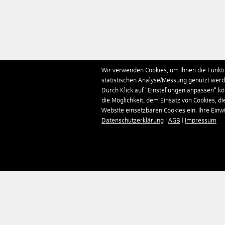
Wir verwenden Cookies, um Ihnen die Funktio
statistischen Analyse/Messung genutzt werde
Durch Klick auf "Einstellungen anpassen" k
die Möglichkeit, dem Einsatz von Cookies, di
Website einsetzbaren Cookies ein. Ihre Einwill
Datenschutzerklärung
|
AGB
|
Impressum
Unternehmen
Reisen