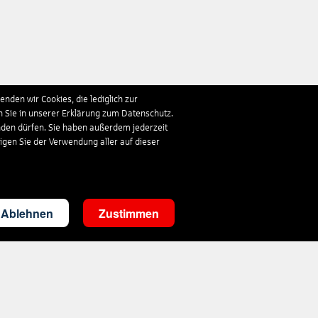
nden wir Cookies, die lediglich zur
n Sie in unserer Erklärung zum Datenschutz.
nden dürfen. Sie haben außerdem jederzeit
ligen Sie der Verwendung aller auf dieser
Ablehnen
Zustimmen
Kontakt
touristik@s-reisewelt.de