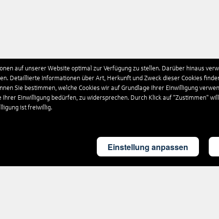
nen auf unserer Website optimal zur Verfügung zu stellen. Darüber hinaus verwe
n. Detaillierte Informationen über Art, Herkunft und Zweck dieser Cookies finde
önnen Sie bestimmen, welche Cookies wir auf Grundlage Ihrer Einwilligung verwe
e Ihrer Einwilligung bedürfen, zu widersprechen. Durch Klick auf “Zustimmen“ wil
igung ist freiwillig.
Einstellung anpassen
Rund um's Reisen
Nützliches