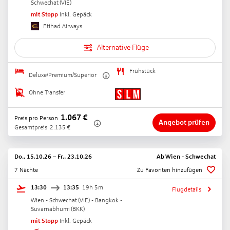
Schwechat
(
VIE
)
mit Stopp
Inkl. Gepäck
Etihad Airways
Alternative Flüge
Frühstück
Deluxe/Premium/Superior
Ohne Transfer
1.067
€
Preis pro Person
Angebot prüfen
Gesamtpreis
2.135
€
Do., 15.10.26
–
Fr., 23.10.26
Ab
Wien - Schwechat
7 Nächte
Zu Favoriten hinzufügen
13:30
13:35
19h 5m
Flugdetails
Wien - Schwechat
(
VIE
) -
Bangkok -
Suvarnabhumi
(
BKK
)
mit Stopp
Inkl. Gepäck