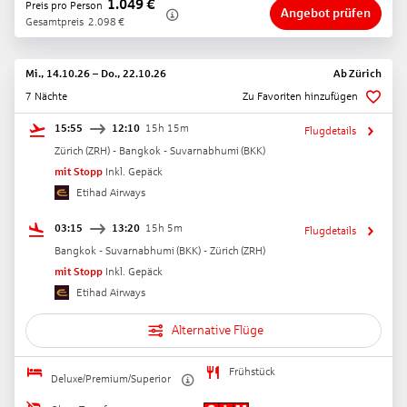
1.049
€
Preis pro Person
Angebot prüfen
Gesamtpreis
2.098
€
Mi., 14.10.26
–
Do., 22.10.26
Ab
Zürich
7 Nächte
Zu Favoriten hinzufügen
15:55
12:10
15h 15m
Flugdetails
Zürich
(
ZRH
) -
Bangkok - Suvarnabhumi
(
BKK
)
mit Stopp
Inkl. Gepäck
Etihad Airways
03:15
13:20
15h 5m
Flugdetails
Bangkok - Suvarnabhumi
(
BKK
) -
Zürich
(
ZRH
)
mit Stopp
Inkl. Gepäck
Etihad Airways
Alternative Flüge
Frühstück
Deluxe/Premium/Superior