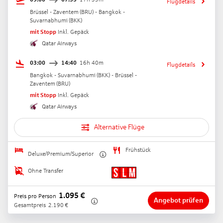
Flugdetails
Brüssel - Zaventem
(
BRU
) -
Bangkok -
Suvarnabhumi
(
BKK
)
mit Stopp
Inkl. Gepäck
Qatar Airways
03:00
14:40
16h 40m
Flugdetails
Bangkok - Suvarnabhumi
(
BKK
) -
Brüssel -
Zaventem
(
BRU
)
mit Stopp
Inkl. Gepäck
Qatar Airways
Alternative Flüge
Frühstück
Deluxe/Premium/Superior
Ohne Transfer
1.095
€
Preis pro Person
Angebot prüfen
Gesamtpreis
2.190
€