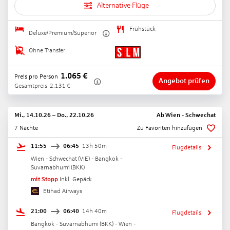
Alternative Flüge
Frühstück
Deluxe/Premium/Superior
Ohne Transfer
1.065
€
Preis pro Person
Angebot prüfen
Gesamtpreis
2.131
€
Mi., 14.10.26
–
Do., 22.10.26
Ab
Wien - Schwechat
7 Nächte
Zu Favoriten hinzufügen
11:55
06:45
13h 50m
Flugdetails
Wien - Schwechat
(
VIE
) -
Bangkok -
Suvarnabhumi
(
BKK
)
mit Stopp
Inkl. Gepäck
Etihad Airways
21:00
06:40
14h 40m
Flugdetails
Bangkok - Suvarnabhumi
(
BKK
) -
Wien -