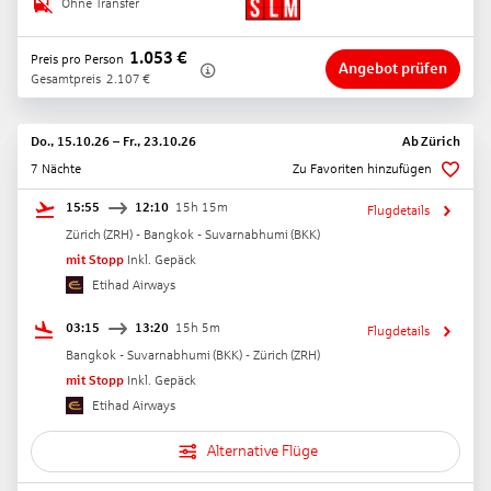
Ohne Transfer
1.053
€
Preis pro Person
Angebot prüfen
Gesamtpreis
2.107
€
Do., 15.10.26
–
Fr., 23.10.26
Ab
Zürich
7 Nächte
Zu Favoriten hinzufügen
15:55
12:10
15h 15m
Flugdetails
Zürich
(
ZRH
) -
Bangkok - Suvarnabhumi
(
BKK
)
mit Stopp
Inkl. Gepäck
Etihad Airways
03:15
13:20
15h 5m
Flugdetails
Bangkok - Suvarnabhumi
(
BKK
) -
Zürich
(
ZRH
)
mit Stopp
Inkl. Gepäck
Etihad Airways
Alternative Flüge