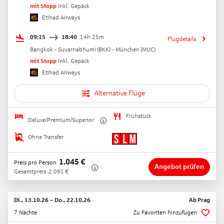
mit Stopp
Inkl. Gepäck
Etihad Airways
09:15
18:40
14h 25m
Flugdetails
Bangkok - Suvarnabhumi
(
BKK
) -
München
(
MUC
)
mit Stopp
Inkl. Gepäck
Etihad Airways
Alternative Flüge
Frühstück
Deluxe/Premium/Superior
Ohne Transfer
1.045
€
Preis pro Person
Angebot prüfen
Gesamtpreis
2.091
€
Di., 13.10.26
–
Do., 22.10.26
Ab
Prag
7 Nächte
Zu Favoriten hinzufügen