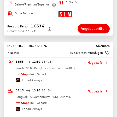
Frühstück
Deluxe/Premium/Superior
Ohne Transfer
1.053
€
Preis pro Person
Angebot prüfen
Gesamtpreis
2.107
€
Di., 13.10.26
–
Mi., 21.10.26
Ab
Zürich
7 Nächte
Zu Favoriten hinzufügen
15:55
12:10
15h 15m
Flugdetails
Zürich
(
ZRH
) -
Bangkok - Suvarnabhumi
(
BKK
)
mit Stopp
Inkl. Gepäck
Etihad Airways
03:15
13:20
15h 5m
Flugdetails
Bangkok - Suvarnabhumi
(
BKK
) -
Zürich
(
ZRH
)
mit Stopp
Inkl. Gepäck
Etihad Airways