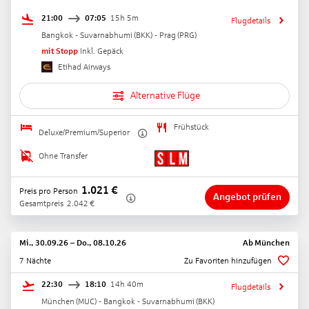
21:00
07:05
15h 5m
Flugdetails
Bangkok - Suvarnabhumi
(
BKK
) -
Prag
(
PRG
)
mit Stopp
Inkl. Gepäck
Etihad Airways
Alternative Flüge
Frühstück
Deluxe/Premium/Superior
Ohne Transfer
1.021
€
Preis pro Person
Angebot prüfen
Gesamtpreis
2.042
€
Mi., 30.09.26
–
Do., 08.10.26
Ab
München
7 Nächte
Zu Favoriten hinzufügen
22:30
18:10
14h 40m
Flugdetails
München
(
MUC
) -
Bangkok - Suvarnabhumi
(
BKK
)