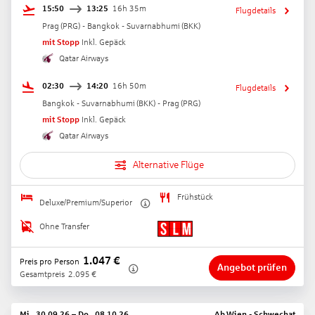
15:50
13:25
16h 35m
Flugdetails
Prag
(
PRG
) -
Bangkok - Suvarnabhumi
(
BKK
)
mit Stopp
Inkl. Gepäck
Qatar Airways
02:30
14:20
16h 50m
Flugdetails
Bangkok - Suvarnabhumi
(
BKK
) -
Prag
(
PRG
)
mit Stopp
Inkl. Gepäck
Qatar Airways
Alternative Flüge
Frühstück
Deluxe/Premium/Superior
Ohne Transfer
1.047
€
Preis pro Person
Angebot prüfen
Gesamtpreis
2.095
€
Mi., 30.09.26
–
Do., 08.10.26
Ab
Wien - Schwechat