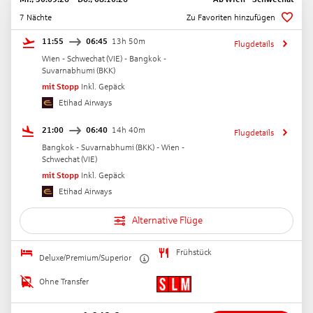
7 Nächte
Zu Favoriten hinzufügen
11:55
06:45
13h 50m
Flugdetails
Wien - Schwechat
(
VIE
) -
Bangkok -
Suvarnabhumi
(
BKK
)
mit Stopp
Inkl. Gepäck
Etihad Airways
21:00
06:40
14h 40m
Flugdetails
Bangkok - Suvarnabhumi
(
BKK
) -
Wien -
Schwechat
(
VIE
)
mit Stopp
Inkl. Gepäck
Etihad Airways
Alternative Flüge
Frühstück
Deluxe/Premium/Superior
Ohne Transfer