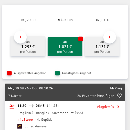
Di., 29.09.
Mi., 30.09.
Do., 01.10.
ab
ab
ab
1.293
€
1.021
€
1.131
€
pro Person
pro Person
pro Person
Ausgewähltes Angebot
Günstigstes Angebot
Mi., 30.09.26
–
Do., 08.10.26
Ab
Prag
7 Nächte
Zu Favoriten hinzufügen
11:20
06:45
14h 25m
Flugdetails
Prag
(
PRG
) -
Bangkok - Suvarnabhumi
(
BKK
)
mit Stopp
Inkl. Gepäck
Etihad Airways