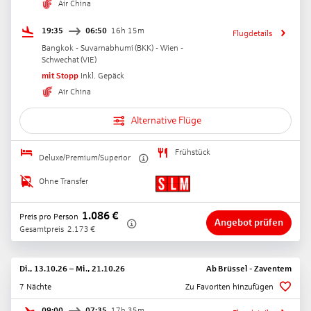
Air China
19:35
06:50
16h 15m
Flugdetails
Bangkok - Suvarnabhumi
(
BKK
) -
Wien -
Schwechat
(
VIE
)
mit Stopp
Inkl. Gepäck
Air China
Alternative Flüge
Frühstück
Deluxe/Premium/Superior
Ohne Transfer
1.086
€
Preis pro Person
Angebot prüfen
Gesamtpreis
2.173
€
Di., 13.10.26
–
Mi., 21.10.26
Ab
Brüssel - Zaventem
7 Nächte
Zu Favoriten hinzufügen
09:00
07:35
17h 35m