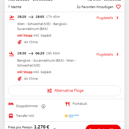
7 Nächte
Zu Favoriten hinzufügen
18:20
18:05
17h 45m
Flugdetails
Wien - Schwechat
(
VIE
) -
Bangkok -
Suvarnabhumi
(
BKK
)
mit Stopp
Inkl. Gepäck
Air China
19:30
06:20
16h 50m
Flugdetails
Bangkok - Suvarnabhumi
(
BKK
) -
Wien -
Schwechat
(
VIE
)
mit Stopp
Inkl. Gepäck
Air China
Alternative Flüge
Frühstück
Doppelzimmer
Transfer inkl.
1.270
€
Preis pro Person