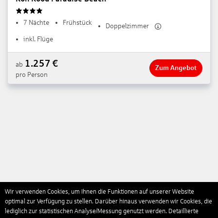
4
7 Nächte
Frühstück
Doppelzimmer
inkl. Flüge
1.257
€
ab
Zum Angebot
pro Person
Wir verwenden Cookies, um Ihnen die Funktionen auf unserer Website
optimal zur Verfügung zu stellen. Darüber hinaus verwenden wir Cookies, die
lediglich zur statistischen Analyse/Messung genutzt werden. Detaillierte