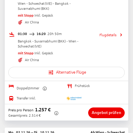
Wien - Schwechat
(
VIE
) -
Bangkok -
Suvarnabhumi
(
BKK
)
mit Stopp
Inkl. Gepäck
Air China
01:30
16:20
20h 50m
Flugdetails
Bangkok - Suvarnabhumi
(
BKK
) -
Wien -
Schwechat
(
VIE
)
mit Stopp
Inkl. Gepäck
Air China
Alternative Flüge
Frühstück
Doppelzimmer
Transfer inkl.
1.257
€
Preis pro Person
Angebot prüfen
Gesamtpreis
2.514
€
Mo., 02.11.26
–
Di., 10.11.26
Ab
Wien - Schwechat