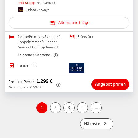
mit Stopp
Inkl. Gepäck
Etihad Airways
Alternative Flüge
Deluxe/Premium/Superior /
Frühstück
Doppelzimmer / Superior
Zimmer / Hauptgebäude /
Bergseite / Meerseite
Transfer inkl.
1.295
€
Preis pro Person
Angebot prüfen
Gesamtpreis
2.590
€
1
2
3
4
...
Nächste