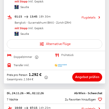
mit Stopp
Inkl. Gepäck
Saudia
01:15
13:45
18h 30m
Flugdetails
Bangkok - Suvarnabhumi
(
BKK
) -
Zürich
(
ZRH
)
mit Stopp
Inkl. Gepäck
Saudia
Alternative Flüge
Frühstück
Doppelzimmer
Transfer inkl.
1.292
€
Preis pro Person
Angebot prüfen
Gesamtpreis
2.584
€
Di., 24.11.26
–
Mi., 02.12.26
Ab
Wien - Schwechat
7 Nächte
Zu Favoriten hinzufügen
10:50
07:15
14h 25m
Flugdetails