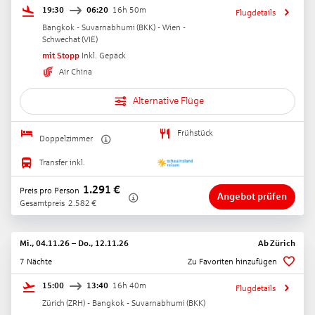
19:30
06:20
16h 50m
Flugdetails
Bangkok - Suvarnabhumi
(
BKK
) -
Wien -
Schwechat
(
VIE
)
mit Stopp
Inkl. Gepäck
Air China
Alternative Flüge
Frühstück
Doppelzimmer
Transfer inkl.
1.291
€
Preis pro Person
Angebot prüfen
Gesamtpreis
2.582
€
Mi., 04.11.26
–
Do., 12.11.26
Ab
Zürich
7 Nächte
Zu Favoriten hinzufügen
15:00
13:40
16h 40m
Flugdetails
Zürich
(
ZRH
) -
Bangkok - Suvarnabhumi
(
BKK
)