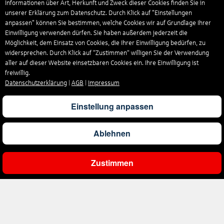
Informationen über Art, Herkunft und Zweck dieser Cookies finden Sie in
unserer Erklärung zum Datenschutz. Durch Klick auf "Einstellungen
anpassen" können Sie bestimmen, welche Cookies wir auf Grundlage Ihrer
Einwilligung verwenden dürfen. Sie haben außerdem jederzeit die
Möglichkeit, dem Einsatz von Cookies, die Ihrer Einwilligung bedürfen, zu
widersprechen. Durch Klick auf “Zustimmen“ willigen Sie der Verwendung
aller auf dieser Website einsetzbaren Cookies ein. Ihre Einwilligung ist
freiwillig.
Datenschutzerklärung
|
AGB
|
Impressum
Einstellung anpassen
Ablehnen
Zustimmen
Gesamtpreis
Pro Person
Angebot prüfen
2.514
€
1.257
€
Angebot
Unternehmen
Über uns
Reisen