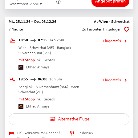
Angebot prüfen
Gesamtpreis
2.590
€
Mi., 25.11.26
–
Do., 03.12.26
Ab
Wien - Schwechat
7 Nächte
Zu Favoriten hinzufügen
10:50
07:15
14h 25m
Flugdetails
Wien - Schwechat
(
VIE
) -
Bangkok -
Suvarnabhumi
(
BKK
)
mit Stopp
Inkl. Gepäck
Etihad Airways
19:55
06:00
16h 5m
Flugdetails
Bangkok - Suvarnabhumi
(
BKK
) -
Wien -
Schwechat
(
VIE
)
mit Stopp
Inkl. Gepäck
Etihad Airways
Alternative Flüge
Deluxe/Premium/Superior /
Frühstück