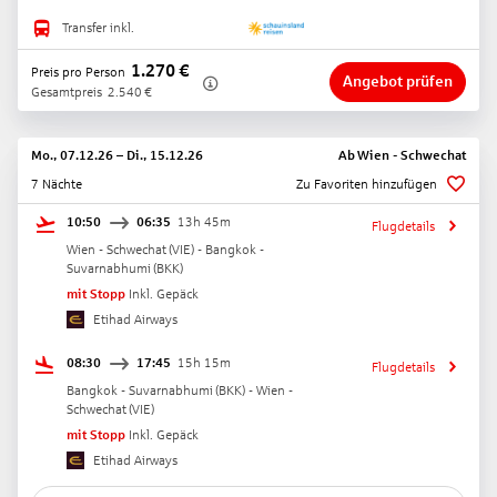
Transfer inkl.
1.270
€
Preis pro Person
Angebot prüfen
Gesamtpreis
2.540
€
Mo., 07.12.26
–
Di., 15.12.26
Ab
Wien - Schwechat
7 Nächte
Zu Favoriten hinzufügen
10:50
06:35
13h 45m
Flugdetails
Wien - Schwechat
(
VIE
) -
Bangkok -
Suvarnabhumi
(
BKK
)
mit Stopp
Inkl. Gepäck
Etihad Airways
08:30
17:45
15h 15m
Flugdetails
Bangkok - Suvarnabhumi
(
BKK
) -
Wien -
Schwechat
(
VIE
)
mit Stopp
Inkl. Gepäck
Etihad Airways