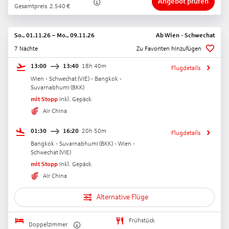
Angebot prüfen
Gesamtpreis
2.540
€
So., 01.11.26
–
Mo., 09.11.26
Ab
Wien - Schwechat
7 Nächte
Zu Favoriten hinzufügen
13:00
13:40
18h 40m
Flugdetails
Wien - Schwechat
(
VIE
) -
Bangkok -
Suvarnabhumi
(
BKK
)
mit Stopp
Inkl. Gepäck
Air China
01:30
16:20
20h 50m
Flugdetails
Bangkok - Suvarnabhumi
(
BKK
) -
Wien -
Schwechat
(
VIE
)
mit Stopp
Inkl. Gepäck
Air China
Alternative Flüge
Frühstück
Doppelzimmer