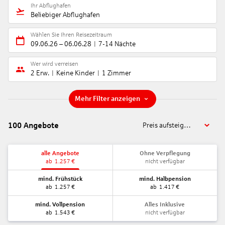
Ihr Abflughafen
Beliebiger Abflughafen
Wählen Sie Ihren Reisezeitraum
09.06.26
–
06.06.28
7-14 Nächte
Wer wird verreisen
2 Erw.
Keine Kinder
1 Zimmer
Mehr Filter anzeigen
100
Angebote
Preis aufsteigend
alle Angebote
Ohne Verpflegung
ab
1.257
€
nicht verfügbar
mind. Frühstück
mind. Halbpension
ab
1.257
€
ab
1.417
€
mind. Vollpension
Alles Inklusive
ab
1.543
€
nicht verfügbar