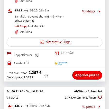
Air China
15:15
06:20
21h 5m
Flugdetails
Bangkok - Suvarnabhumi
(
BKK
) -
Wien -
Schwechat
(
VIE
)
mit Stopp
Inkl. Gepäck
Air China
Alternative Flüge
Frühstück
Doppelzimmer
Transfer inkl.
1.257
€
Preis pro Person
Angebot prüfen
Gesamtpreis
2.514
€
Fr., 06.11.26
–
Sa., 14.11.26
Ab
Wien - Schwechat
7 Nächte
Zu Favoriten hinzufügen
13:00
13:40
18h 40m
Flugdetails