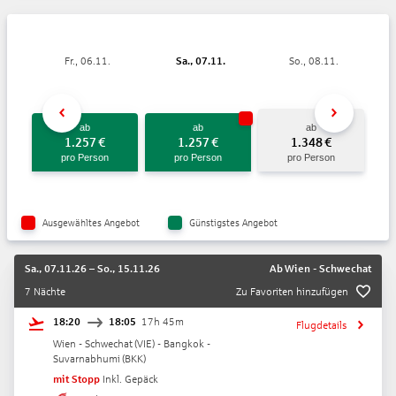
Fr., 06.11.
Sa., 07.11.
So., 08.11.
ab
ab
ab
1.257
€
1.257
€
1.348
€
pro Person
pro Person
pro Person
Ausgewähltes Angebot
Günstigstes Angebot
Sa., 07.11.26
–
So., 15.11.26
Ab
Wien - Schwechat
7 Nächte
Zu Favoriten hinzufügen
18:20
18:05
17h 45m
Flugdetails
Wien - Schwechat
(
VIE
) -
Bangkok -
Suvarnabhumi
(
BKK
)
mit Stopp
Inkl. Gepäck