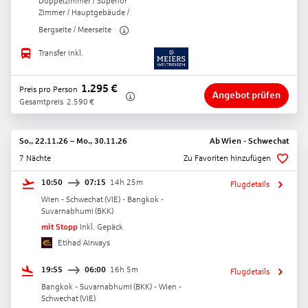
Doppelzimmer / Superior
Zimmer / Hauptgebäude /
Bergseite / Meerseite
Transfer inkl.
1.295
€
Preis pro Person
Angebot prüfen
Gesamtpreis
2.590
€
So., 22.11.26
–
Mo., 30.11.26
Ab
Wien - Schwechat
7 Nächte
Zu Favoriten hinzufügen
10:50
07:15
14h 25m
Flugdetails
Wien - Schwechat
(
VIE
) -
Bangkok -
Suvarnabhumi
(
BKK
)
mit Stopp
Inkl. Gepäck
Etihad Airways
19:55
06:00
16h 5m
Flugdetails
Bangkok - Suvarnabhumi
(
BKK
) -
Wien -
Schwechat
(
VIE
)