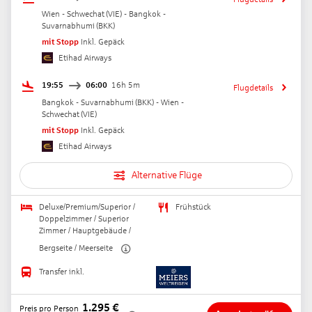
Wien - Schwechat
(
VIE
) -
Bangkok -
Suvarnabhumi
(
BKK
)
mit Stopp
Inkl. Gepäck
Etihad Airways
19:55
06:00
16h 5m
Flugdetails
Bangkok - Suvarnabhumi
(
BKK
) -
Wien -
Schwechat
(
VIE
)
mit Stopp
Inkl. Gepäck
Etihad Airways
Alternative Flüge
Deluxe/Premium/Superior /
Frühstück
Doppelzimmer / Superior
Zimmer / Hauptgebäude /
Bergseite / Meerseite
Transfer inkl.
1.295
€
Preis pro Person