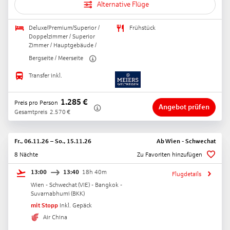
Alternative Flüge
Deluxe/Premium/Superior /
Frühstück
Doppelzimmer / Superior
Zimmer / Hauptgebäude /
Bergseite / Meerseite
Transfer inkl.
1.285
€
Preis pro Person
Angebot prüfen
Gesamtpreis
2.570
€
Fr., 06.11.26
–
So., 15.11.26
Ab
Wien - Schwechat
8 Nächte
Zu Favoriten hinzufügen
13:00
13:40
18h 40m
Flugdetails
Wien - Schwechat
(
VIE
) -
Bangkok -
Suvarnabhumi
(
BKK
)
mit Stopp
Inkl. Gepäck
Air China