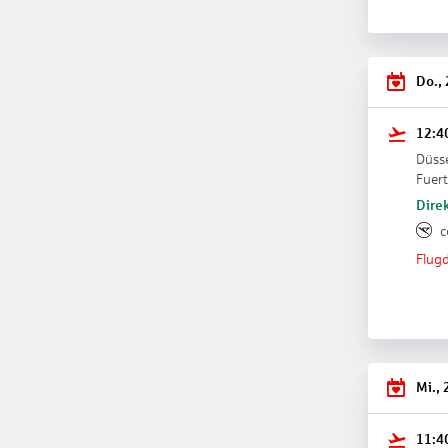
Do.,
12:4
Düsse
Fuer
Direk
c
Flugd
Mi., 
11:4