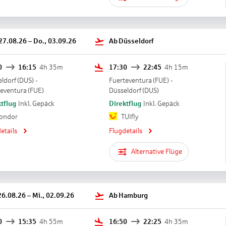
 27.08.26
–
Do., 03.09.26
Ab
Düsseldorf
0
16:15
4h 35m
17:30
22:45
4h 15m
ldorf
(
DUS
) -
Fuerteventura
(
FUE
) -
teventura
(
FUE
)
Düsseldorf
(
DUS
)
tflug
Inkl. Gepäck
Direktflug
Inkl. Gepäck
ondor
TUIfly
etails
Flugdetails
Alternative Flüge
26.08.26
–
Mi., 02.09.26
Ab
Hamburg
0
15:35
4h 55m
16:50
22:25
4h 35m