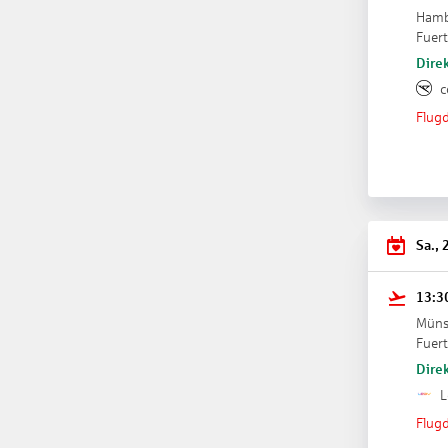
Ham
Fuer
Direk
c
Flugd
Sa., 
13:3
Müns
Fuer
Direk
L
Flugd