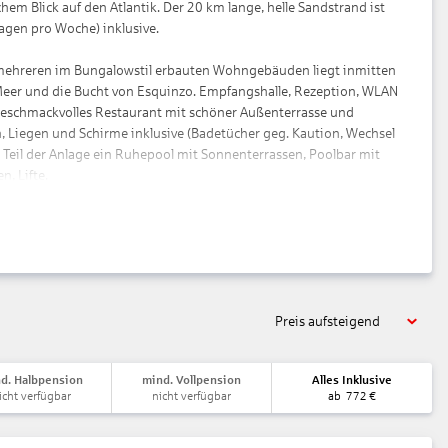
m Blick auf den Atlantik. Der 20 km lange, helle Sandstrand ist
Tagen pro Woche) inklusive.
d mehreren im Bungalowstil erbauten Wohngebäuden liegt inmitten
 Meer und die Bucht von Esquinzo. Empfangshalle, Rezeption, WLAN
 Geschmackvolles Restaurant mit schöner Außenterrasse und
 Liegen und Schirme inklusive (Badetücher geg. Kaution, Wechsel
 Teil der Anlage ein Ruhepool mit Sonnenterrassen, Poolbar mit
, Lifte.
steuert, stdw.), TV, Mietsafe, Minikühlschrank. Neues Bad mit
er, max. 3E+1K
al gesteuert, stdw.), Mietsafe, Minikühlschrank, großzügiges Bad
lick (JSM). Max. 3E
Preis aufsteigend
tes Buffet
d. Halbpension
mind. Vollpension
Alles Inklusive
icht verfügbar
nicht verfügbar
ab
772
€