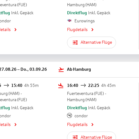
teventura
(
FUE
)
Hamburg
(
HAM
)
tflug
Inkl. Gepäck
Direktflug
Inkl. Gepäck
ondor
Eurowings
etails
Flugdetails
Alternative Flüge
 27.08.26
–
Do., 03.09.26
Ab
Hamburg
5
15:40
4h 55m
16:40
22:25
4h 45m
burg
(
HAM
) -
Fuerteventura
(
FUE
) -
teventura
(
FUE
)
Hamburg
(
HAM
)
tflug
Inkl. Gepäck
Direktflug
Inkl. Gepäck
ondor
condor
etails
Flugdetails
Alternative Flüge