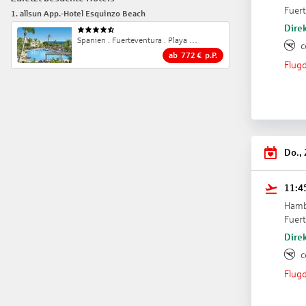
Fuer
1
.
allsun App.-Hotel Esquinzo Beach
Direk
4.5
Spanien . Fuerteventura . Playa de Esquinzo
c
ab
772
€
p.P.
Flugd
Do.,
11:4
Ham
Fuer
Direk
c
Flugd