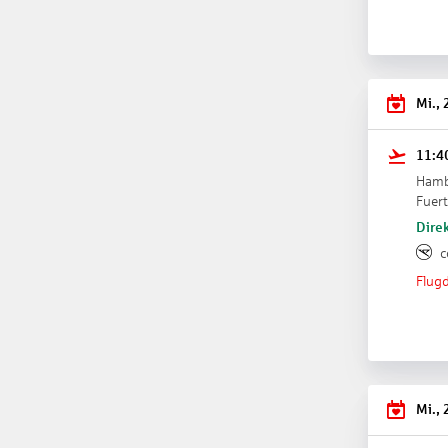
Mi., 
11:4
Ham
Fuer
Direk
c
Flugd
Mi., 