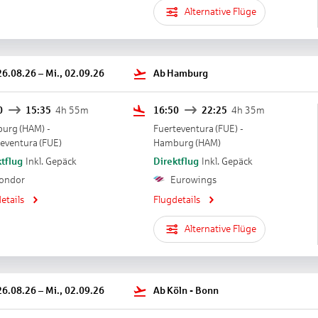
Alternative Flüge
26.08.26
–
Mi., 02.09.26
Ab
Hamburg
0
15:35
4h 55m
16:50
22:25
4h 35m
burg
(
HAM
) -
Fuerteventura
(
FUE
) -
teventura
(
FUE
)
Hamburg
(
HAM
)
tflug
Inkl. Gepäck
Direktflug
Inkl. Gepäck
ondor
Eurowings
etails
Flugdetails
Alternative Flüge
26.08.26
–
Mi., 02.09.26
Ab
Köln - Bonn