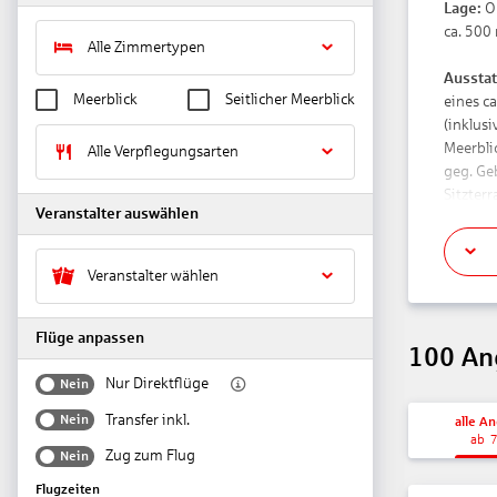
Lage:
Ob
ca. 500
Alle Zimmertypen
Ausstat
Meerblick
Seitlicher Meerblick
eines c
(inklus
Meerbli
Alle Verpflegungsarten
geg. Ge
Sitzter
Veranstalter auswählen
Wohne
bodengl
Veranstalter wählen
Apparte
Juniors
mit bod
Flüge anpassen
100
An
Essen u
Nur Direktflüge
Nein
Themena
Transfer inkl.
Nein
alle A
Langsch
ab
Nachmit
Zug zum Flug
Nein
Alkohol
Flugzeiten