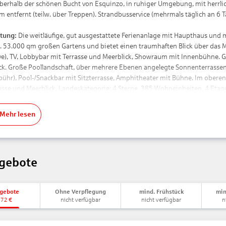
erhalb der schönen Bucht von Esquinzo, in ruhiger Umgebung, mit herrliche
 m entfernt (teilw. über Treppen). Strandbusservice (mehrmals täglich an 6 
tung:
Die weitläufige, gut ausgestattete Ferienanlage mit Haupthaus un
a. 53.000 qm großen Gartens und bietet einen traumhaften Blick über das
ive), TV, Lobbybar mit Terrasse und Meerblick, Showraum mit Innenbühne.
ck. Große Poollandschaft, über mehrere Ebenen angelegte Sonnenterrassen,
bühr), Pool-/Snackbar mit Sitzterrasse, Amphitheater mit Bühne. Im oberen
rasse und Meerblick. Landeskategorie: 4 Sterne. 385 Wohneinheiten, 4 Etagen
n:
Doppelzimmer (DZ, ca. 30 qm), zweckmäßig eingerichtet, Klima (zentral ge
Mehr lesen
eicher DU/WC, Föhn. Balkon/Terrasse, wahlw. zur Meerseite, max. 3E. (DMS)
ment Typ B (APB, ca. 43 qm), mit neuen Bädern und separatem Schlafzimm
uite (JS, ca. 45-50 qm), modern ausgestattet, Wohnbereich, TV, Klima (zentr
engleiche DU/Bad, WC. Balkon, teilw. Terrasse mit Liegen, wahlw. mit Meerb
gebote
nd Trinken:
all inclusive: Frühstücksbuffet, mittags und abends warmes/kal
bende, Spezialitätenbuffets, Showcooking, Getränke inklusive
ngebote
Ohne Verpflegung
mind. Frühstück
min
läferfrühstück bis 11:30 Uhr, Snacks von 14:30-16:30 Uhr
772
€
nicht verfügbar
nicht verfügbar
n
tags Kaffee, Tee, Kuchen
freie und nationale alkoholische Getränke 10:00-24:00 Uhr