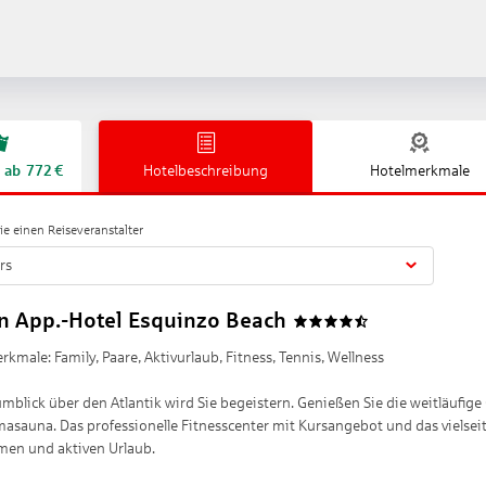
ab
772
€
Hotelbeschreibung
Hotelmerkmale
e einen Reiseveranstalter
rs
un App.-Hotel Esquinzo Beach
4.5
kmale: Family, Paare, Aktivurlaub, Fitness, Tennis, Wellness
umblick über den Atlantik wird Sie begeistern. Genießen Sie die weitläufig
asauna. Das professionelle Fitnesscenter mit Kursangebot und das vielse
men und aktiven Urlaub.