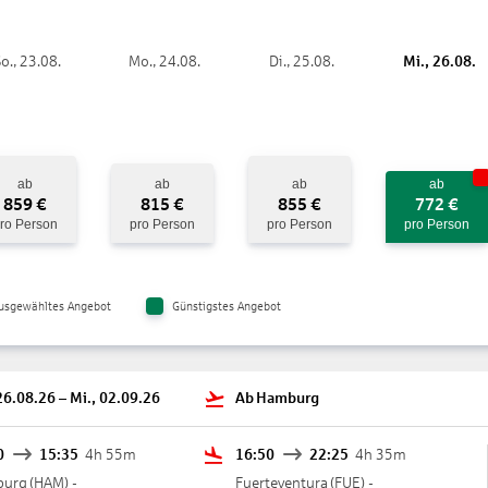
s und Fitness:
Professionelles Fitnesscenter mit Meerblick (ca. 465 qm, a
, Body-Fit, Faszientraining, Ruhezone
o., 23.08.
Mo., 24.08.
Di., 25.08.
Mi., 26.08.
: Nordic Walking, Aqua-Fit
llnesscenter (ca. 460 qm) im asiatischen Stil mit Panoramasauna, Dampfb
sche Anwendungen, Wellnessmassagen – geg. Geb.
nd Fitness:
2 Tennisplätze, Kurse gegen Gebühr (Schläger- und Ballverleih g
nktionsfeld mit Kunstrasen, Beachvolleyball
ab
ab
ab
ab
859
€
815
€
855
€
772
€
z Jandia Golf (ca. 5 km entf.)
ro Person
pro Person
pro Person
pro Person
ltung:
Livemusik, Show, Tanz, Chill-out-Std.
Maxis & Teens (3-16 Jahre):
allsun Kids Club, 6x wöchentlich vor- und nach
usgewähltes Angebot
Günstigstes Angebot
ielplatz
schule Sharky (ganzjährig, gegen Gebühr)
26.08.26
–
Mi., 02.09.26
Ab
Hamburg
0
15:35
4h 55m
16:50
22:25
4h 35m
burg
(
HAM
) -
Fuerteventura
(
FUE
) -