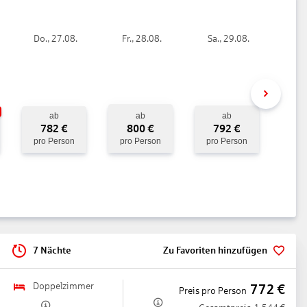
b 16 Jahren), Kardio-/Muskelaufbaugeräte, Kursraum, Indoor
Do., 27.08.
Fr., 28.08.
Sa., 29.08.
ad und FKK-Außenterrasse (ab 16 Jahren)
eg. Geb.)
ab
ab
ab
782
€
800
€
792
€
pro Person
pro Person
pro Person
mittags, in den dt. Hauptferien in 3 Altersgruppen, Minidisko,
7 Nächte
Zu Favoriten hinzufügen
Copyright GIATA GmbH 1996 – 2026
Doppelzimmer
772
€
Preis pro Person