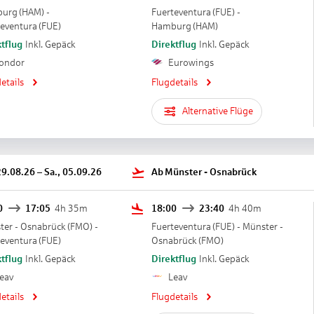
burg
(
HAM
) -
Fuerteventura
(
FUE
) -
teventura
(
FUE
)
Hamburg
(
HAM
)
tflug
Inkl. Gepäck
Direktflug
Inkl. Gepäck
ondor
Eurowings
etails
Flugdetails
Alternative Flüge
29.08.26
–
Sa., 05.09.26
Ab
Münster - Osnabrück
0
17:05
4h 35m
18:00
23:40
4h 40m
ter - Osnabrück
(
FMO
) -
Fuerteventura
(
FUE
) -
Münster -
teventura
(
FUE
)
Osnabrück
(
FMO
)
tflug
Inkl. Gepäck
Direktflug
Inkl. Gepäck
eav
Leav
etails
Flugdetails