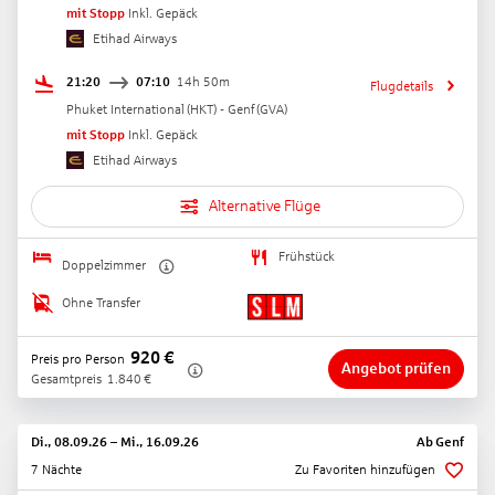
mit Stopp
Inkl. Gepäck
Etihad Airways
21:20
07:10
14h 50m
Flugdetails
Phuket International
(
HKT
) -
Genf
(
GVA
)
mit Stopp
Inkl. Gepäck
Etihad Airways
Alternative Flüge
Frühstück
Doppelzimmer
Ohne Transfer
920
€
Preis pro Person
Angebot prüfen
Gesamtpreis
1.840
€
Di., 08.09.26
–
Mi., 16.09.26
Ab
Genf
7 Nächte
Zu Favoriten hinzufügen