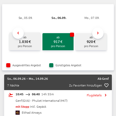
Sa., 05.09.
So., 06.09.
Mo., 07.09.
ab
ab
ab
1.030
€
917
€
920
€
pro Person
pro Person
pro Person
Ausgewähltes Angebot
Günstigstes Angebot
So., 06.09.26
–
Mo., 14.09.26
Ab
Genf
7 Nächte
Zu Favoriten hinzufügen
10:45
06:40
14h 55m
Flugdetails
Genf
(
GVA
) -
Phuket International
(
HKT
)
mit Stopp
Inkl. Gepäck
Etihad Airways