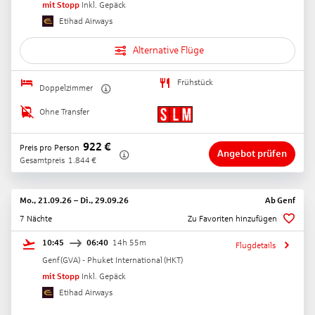
mit Stopp
Inkl. Gepäck
Etihad Airways
Alternative Flüge
Frühstück
Doppelzimmer
Ohne Transfer
922
€
Preis pro Person
Angebot prüfen
Gesamtpreis
1.844
€
Mo., 21.09.26
–
Di., 29.09.26
Ab
Genf
7 Nächte
Zu Favoriten hinzufügen
10:45
06:40
14h 55m
Flugdetails
Genf
(
GVA
) -
Phuket International
(
HKT
)
mit Stopp
Inkl. Gepäck
Etihad Airways