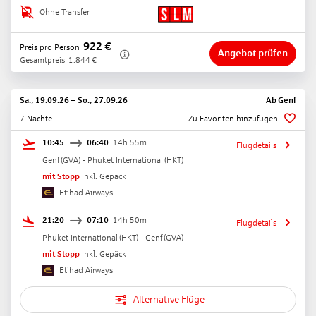
Ohne Transfer
922
€
Preis pro Person
Angebot prüfen
Gesamtpreis
1.844
€
Sa., 19.09.26
–
So., 27.09.26
Ab
Genf
7 Nächte
Zu Favoriten hinzufügen
10:45
06:40
14h 55m
Flugdetails
Genf
(
GVA
) -
Phuket International
(
HKT
)
mit Stopp
Inkl. Gepäck
Etihad Airways
21:20
07:10
14h 50m
Flugdetails
Phuket International
(
HKT
) -
Genf
(
GVA
)
mit Stopp
Inkl. Gepäck
Etihad Airways
Alternative Flüge