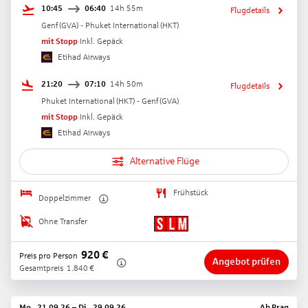
10:45
06:40
14h 55m
Flugdetails
Genf
(
GVA
) -
Phuket International
(
HKT
)
mit Stopp
Inkl. Gepäck
Etihad Airways
21:20
07:10
14h 50m
Flugdetails
Phuket International
(
HKT
) -
Genf
(
GVA
)
mit Stopp
Inkl. Gepäck
Etihad Airways
Alternative Flüge
Frühstück
Doppelzimmer
Ohne Transfer
920
€
Preis pro Person
Angebot prüfen
Gesamtpreis
1.840
€
Mo., 21.09.26
–
Di., 29.09.26
Ab
Prag