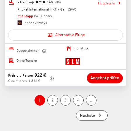
21:20
07:10
14h 50m
Flugdetails
Phuket International
(
HKT
) -
Genf
(
GVA
)
mit Stopp
Inkl. Gepäck
Etihad Airways
Alternative Flüge
Frühstück
Doppelzimmer
Ohne Transfer
922
€
Preis pro Person
Angebot prüfen
Gesamtpreis
1.844
€
1
2
3
4
...
Nächste