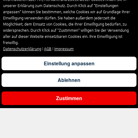
unserer Erklärung zum Datenschutz. Durch Klick auf "Einstellungen
anpassen" können Sie bestimmen, welche Cookies wir auf Grundlage Ihrer
Einwilligung verwenden dürfen. Sie haben außerdem jederzeit die
Möglichkeit, dem Einsatz von Cookies, die Ihrer Einwilligung bedürfen, zu
widersprechen. Durch Klick auf “Zustimmen“ willigen Sie der Verwendung
aller auf dieser Website einsetzbaren Cookies ein. Ihre Einwilligung ist
freiwillig.
Datenschutzerklärung
|
AGB
|
Impressum
Einstellung anpassen
Ablehnen
Zustimmen
Gesamtpreis
Pro Person
Angebot prüfen
1.835
€
917
€
Angebot
Unternehmen
Über uns
Reisen