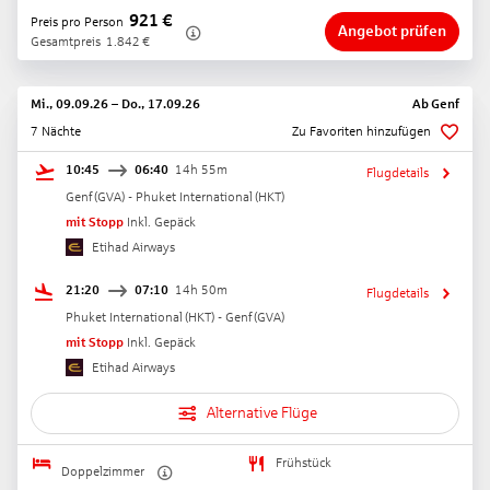
921
€
Preis pro Person
Angebot prüfen
Gesamtpreis
1.842
€
Mi., 09.09.26
–
Do., 17.09.26
Ab
Genf
7 Nächte
Zu Favoriten hinzufügen
10:45
06:40
14h 55m
Flugdetails
Genf
(
GVA
) -
Phuket International
(
HKT
)
mit Stopp
Inkl. Gepäck
Etihad Airways
21:20
07:10
14h 50m
Flugdetails
Phuket International
(
HKT
) -
Genf
(
GVA
)
mit Stopp
Inkl. Gepäck
Etihad Airways
Alternative Flüge
Frühstück
Doppelzimmer