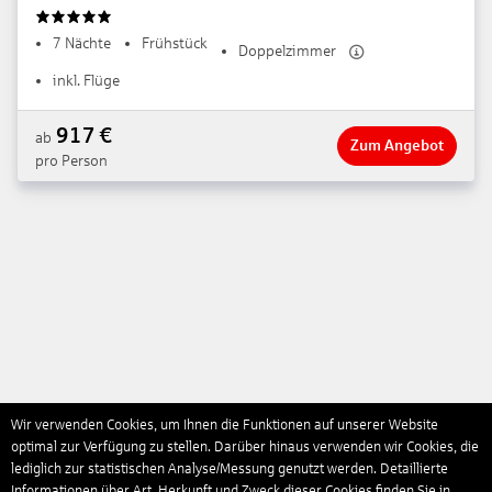
5
7 Nächte
Frühstück
Doppelzimmer
inkl. Flüge
917
€
ab
Zum Angebot
pro Person
Wir verwenden Cookies, um Ihnen die Funktionen auf unserer Website
optimal zur Verfügung zu stellen. Darüber hinaus verwenden wir Cookies, die
lediglich zur statistischen Analyse/Messung genutzt werden. Detaillierte
Informationen über Art, Herkunft und Zweck dieser Cookies finden Sie in