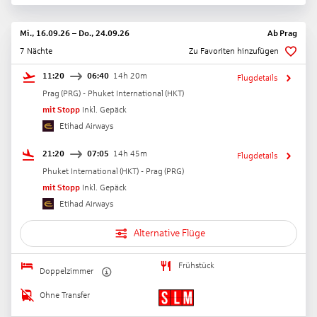
Mi., 16.09.26
–
Do., 24.09.26
Ab
Prag
7 Nächte
Zu Favoriten hinzufügen
11:20
06:40
14h 20m
Flugdetails
Prag
(
PRG
) -
Phuket International
(
HKT
)
mit Stopp
Inkl. Gepäck
Etihad Airways
21:20
07:05
14h 45m
Flugdetails
Phuket International
(
HKT
) -
Prag
(
PRG
)
mit Stopp
Inkl. Gepäck
Etihad Airways
Alternative Flüge
Frühstück
Doppelzimmer
Ohne Transfer