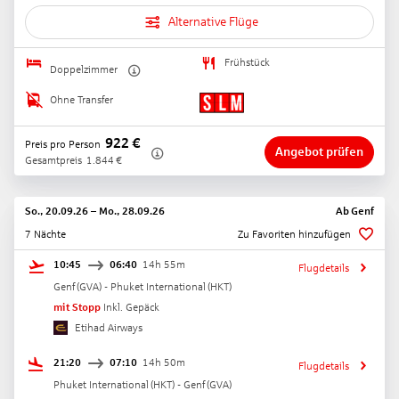
Alternative Flüge
Frühstück
Doppelzimmer
Ohne Transfer
922
€
Preis pro Person
Angebot prüfen
Gesamtpreis
1.844
€
So., 20.09.26
–
Mo., 28.09.26
Ab
Genf
7 Nächte
Zu Favoriten hinzufügen
10:45
06:40
14h 55m
Flugdetails
Genf
(
GVA
) -
Phuket International
(
HKT
)
mit Stopp
Inkl. Gepäck
Etihad Airways
21:20
07:10
14h 50m
Flugdetails
Phuket International
(
HKT
) -
Genf
(
GVA
)