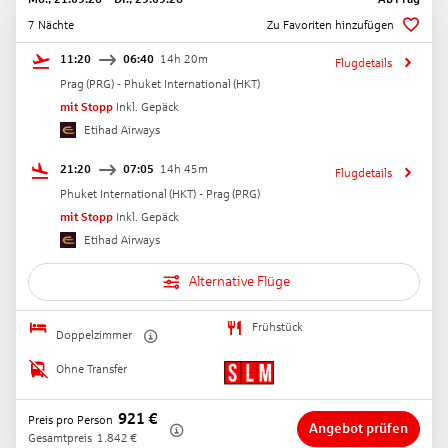
7 Nächte
Zu Favoriten hinzufügen
11:20
06:40
14h 20m
Flugdetails
Prag
(
PRG
) -
Phuket International
(
HKT
)
mit Stopp
Inkl. Gepäck
Etihad Airways
21:20
07:05
14h 45m
Flugdetails
Phuket International
(
HKT
) -
Prag
(
PRG
)
mit Stopp
Inkl. Gepäck
Etihad Airways
Alternative Flüge
Frühstück
Doppelzimmer
Ohne Transfer
921
€
Preis pro Person
Angebot prüfen
Gesamtpreis
1.842
€