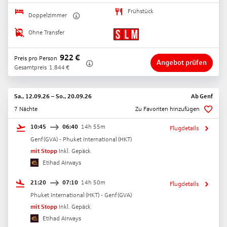
Frühstück
Doppelzimmer
Ohne Transfer
922
€
Preis pro Person
Angebot prüfen
Gesamtpreis
1.844
€
Sa., 12.09.26
–
So., 20.09.26
Ab
Genf
7 Nächte
Zu Favoriten hinzufügen
10:45
06:40
14h 55m
Flugdetails
Genf
(
GVA
) -
Phuket International
(
HKT
)
mit Stopp
Inkl. Gepäck
Etihad Airways
21:20
07:10
14h 50m
Flugdetails
Phuket International
(
HKT
) -
Genf
(
GVA
)
mit Stopp
Inkl. Gepäck
Etihad Airways