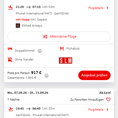
21:20
07:10
14h 50m
Flugdetails
Phuket International
(
HKT
) -
Genf
(
GVA
)
mit Stopp
Inkl. Gepäck
Etihad Airways
Alternative Flüge
Frühstück
Doppelzimmer
Ohne Transfer
917
€
Preis pro Person
Angebot prüfen
Gesamtpreis
1.835
€
Mo., 07.09.26
–
Di., 15.09.26
Ab
Genf
7 Nächte
Zu Favoriten hinzufügen
10:45
06:40
14h 55m
Flugdetails
Genf
(
GVA
) -
Phuket International
(
HKT
)