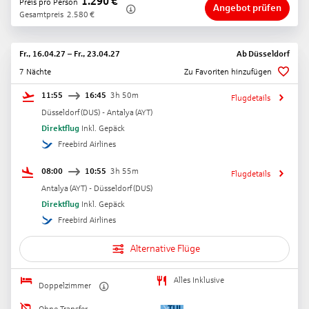
1.290
€
Preis pro Person
Angebot prüfen
Gesamtpreis
2.580
€
Fr., 16.04.27
–
Fr., 23.04.27
Ab
Düsseldorf
7 Nächte
Zu Favoriten hinzufügen
11:55
16:45
3h 50m
Flugdetails
Düsseldorf
(
DUS
) -
Antalya
(
AYT
)
Direktflug
Inkl. Gepäck
Freebird Airlines
08:00
10:55
3h 55m
Flugdetails
Antalya
(
AYT
) -
Düsseldorf
(
DUS
)
Direktflug
Inkl. Gepäck
Freebird Airlines
Alternative Flüge
Alles Inklusive
Doppelzimmer