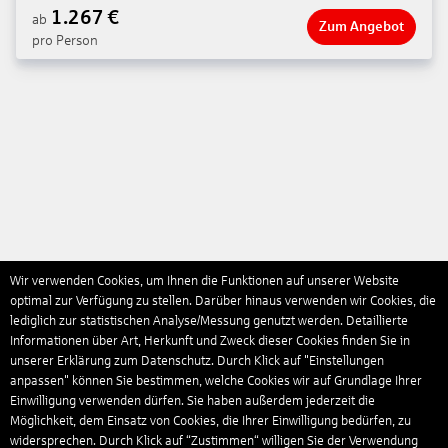
1.267
€
ab
Zum Angebot
pro Person
Wir verwenden Cookies, um Ihnen die Funktionen auf unserer Website
optimal zur Verfügung zu stellen. Darüber hinaus verwenden wir Cookies, die
lediglich zur statistischen Analyse/Messung genutzt werden. Detaillierte
Informationen über Art, Herkunft und Zweck dieser Cookies finden Sie in
unserer Erklärung zum Datenschutz. Durch Klick auf "Einstellungen
anpassen" können Sie bestimmen, welche Cookies wir auf Grundlage Ihrer
Einwilligung verwenden dürfen. Sie haben außerdem jederzeit die
Möglichkeit, dem Einsatz von Cookies, die Ihrer Einwilligung bedürfen, zu
widersprechen. Durch Klick auf “Zustimmen“ willigen Sie der Verwendung