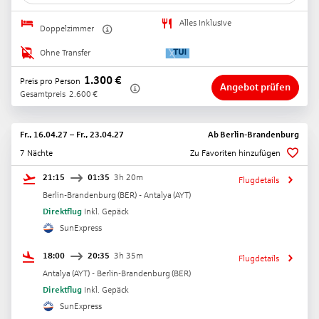
Alles Inklusive
Doppelzimmer
Ohne Transfer
1.300
€
Preis pro Person
Angebot prüfen
Gesamtpreis
2.600
€
Fr., 16.04.27
–
Fr., 23.04.27
Ab
Berlin-Brandenburg
7 Nächte
Zu Favoriten hinzufügen
21:15
01:35
3h 20m
Flugdetails
Berlin-Brandenburg
(
BER
) -
Antalya
(
AYT
)
Direktflug
Inkl. Gepäck
SunExpress
18:00
20:35
3h 35m
Flugdetails
Antalya
(
AYT
) -
Berlin-Brandenburg
(
BER
)
Direktflug
Inkl. Gepäck
SunExpress