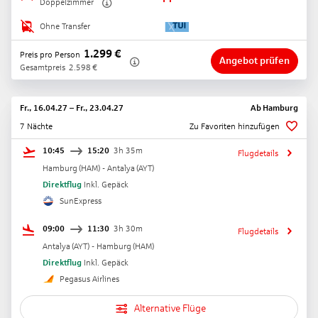
Doppelzimmer
Ohne Transfer
1.299
€
Preis pro Person
Angebot prüfen
Gesamtpreis
2.598
€
Fr., 16.04.27
–
Fr., 23.04.27
Ab
Hamburg
7 Nächte
Zu Favoriten hinzufügen
10:45
15:20
3h 35m
Flugdetails
Hamburg
(
HAM
) -
Antalya
(
AYT
)
Direktflug
Inkl. Gepäck
SunExpress
09:00
11:30
3h 30m
Flugdetails
Antalya
(
AYT
) -
Hamburg
(
HAM
)
Direktflug
Inkl. Gepäck
Pegasus Airlines
Alternative Flüge