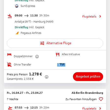
Direktflug
Inkl. Gepäck
SunExpress
09:00
11:30
3h 30m
Flugdetails
Antalya
(
AYT
) -
Hamburg
(
HAM
)
Direktflug
Inkl. Gepäck
Pegasus Airlines
Alternative Flüge
Alles Inklusive
Doppelzimmer
Ohne Transfer
1.278
€
Preis pro Person
Angebot prüfen
Gesamtpreis
2.556
€
Fr., 16.04.27
–
Fr., 23.04.27
Ab
Berlin-Brandenburg
7 Nächte
Zu Favoriten hinzufügen
07:55
12:15
3h 20m
Flugdetails