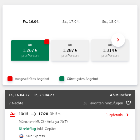
Fr., 16.04.
Sa., 17.04.
So., 18.04.
ab
ab
ab
1.267
€
1.287
€
1.314
€
pro Person
pro Person
pro Person
Ausgewähltes Angebot
Günstigstes Angebot
Fr., 16.04.27
–
Fr., 23.04.27
Ab
München
7 Nächte
Zu Favoriten hinzufügen
13:15
17:20
3h 5m
Flugdetails
München
(
MUC
) -
Antalya
(
AYT
)
Direktflug
Inkl. Gepäck
SunExpress