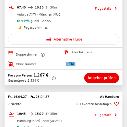
07:40
10:10
3h 30m
Flugdetails
Antalya
(
AYT
) -
München
(
MUC
)
Direktflug
Inkl. Gepäck
Pegasus Airlines
Alternative Flüge
Alles Inklusive
Doppelzimmer
Ohne Transfer
1.267
€
Preis pro Person
Angebot prüfen
Gesamtpreis
2.534
€
Fr., 16.04.27
–
Fr., 23.04.27
Ab
Hamburg
7 Nächte
Zu Favoriten hinzufügen
10:45
15:20
3h 35m
Flugdetails
Hamburg
(
HAM
) -
Antalya
(
AYT
)