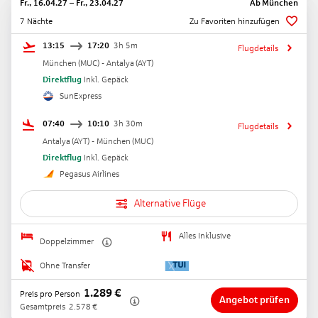
Fr., 16.04.27
–
Fr., 23.04.27
Ab
München
7 Nächte
Zu Favoriten hinzufügen
13:15
17:20
3h 5m
Flugdetails
München
(
MUC
) -
Antalya
(
AYT
)
Direktflug
Inkl. Gepäck
SunExpress
07:40
10:10
3h 30m
Flugdetails
Antalya
(
AYT
) -
München
(
MUC
)
Direktflug
Inkl. Gepäck
Pegasus Airlines
Alternative Flüge
Alles Inklusive
Doppelzimmer
Ohne Transfer
1.289
€
Preis pro Person
Angebot prüfen
Gesamtpreis
2.578
€