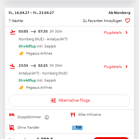
Fr., 16.04.27
–
Fr., 23.04.27
Ab
Nürnberg
7 Nächte
Zu Favoriten hinzufügen
03:05
07:35
3h 30m
Flugdetails
Nürnberg
(
NUE
) -
Antalya
(
AYT
)
Direktflug
Inkl. Gepäck
Pegasus Airlines
23:55
02:25
3h 30m
Flugdetails
Antalya
(
AYT
) -
Nürnberg
(
NUE
)
Direktflug
Inkl. Gepäck
Pegasus Airlines
Alternative Flüge
Alles Inklusive
Doppelzimmer
Ohne Transfer