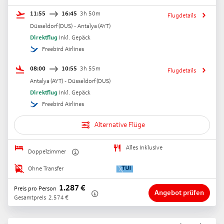
11:55
16:45
3h 50m
Flugdetails
Düsseldorf
(
DUS
) -
Antalya
(
AYT
)
Direktflug
Inkl. Gepäck
Freebird Airlines
08:00
10:55
3h 55m
Flugdetails
Antalya
(
AYT
) -
Düsseldorf
(
DUS
)
Direktflug
Inkl. Gepäck
Freebird Airlines
Alternative Flüge
Alles Inklusive
Doppelzimmer
Ohne Transfer
1.287
€
Preis pro Person
Angebot prüfen
Gesamtpreis
2.574
€