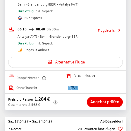
Berlin-Brandenburg
(
BER
) -
Antalya
(
AYT
)
Direktflug
Inkl. Gepäck
SunExpress
06:10
08:40
3h 30m
Flugdetails
Antalya
(
AYT
) -
Berlin-Brandenburg
(
BER
)
Direktflug
Inkl. Gepäck
Pegasus Airlines
Alternative Flüge
Alles Inklusive
Doppelzimmer
Ohne Transfer
1.284
€
Preis pro Person
Angebot prüfen
Gesamtpreis
2.568
€
Sa., 17.04.27
–
Sa., 24.04.27
Ab
Düsseldorf
7 Nächte
Zu Favoriten hinzufügen