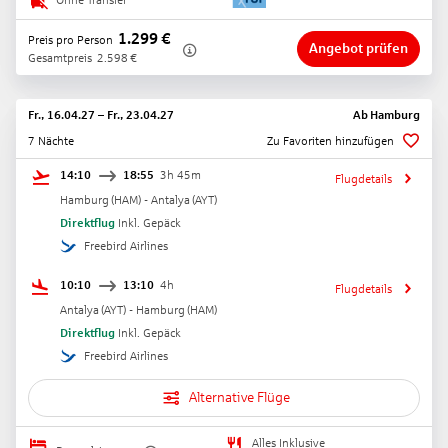
Ohne Transfer
1.299
€
Preis pro Person
Angebot prüfen
Gesamtpreis
2.598
€
Fr., 16.04.27
–
Fr., 23.04.27
Ab
Hamburg
7 Nächte
Zu Favoriten hinzufügen
14:10
18:55
3h 45m
Flugdetails
Hamburg
(
HAM
) -
Antalya
(
AYT
)
Direktflug
Inkl. Gepäck
Freebird Airlines
10:10
13:10
4h
Flugdetails
Antalya
(
AYT
) -
Hamburg
(
HAM
)
Direktflug
Inkl. Gepäck
Freebird Airlines
Alternative Flüge
Alles Inklusive