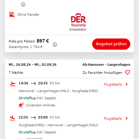
Ohne Transfer
897
€
Preis pro Person
Angebot prüfen
Gesamtpreis
1.794
€
Mi., 26.08.26
–
Mi., 02.09.26
Ab
Hannover - Langenhagen
7 Nächte
Zu Favoriten hinzufügen
14:30
20:35
5h 5m
Flugdetails
Hannover - Langenhagen
(
HAJ
) -
Hurghada
(
HRG
)
Direktflug
Inkl. Gepäck
Corendon Airlines
22:55
03:00
5h 5m
Flugdetails
Hurghada
(
HRG
) -
Hannover - Langenhagen
(
HAJ
)
Direktflug
Inkl. Gepäck