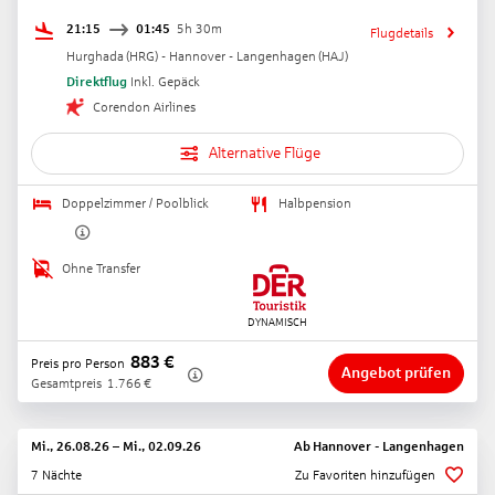
21:15
01:45
5h 30m
Flugdetails
Hurghada
(
HRG
) -
Hannover - Langenhagen
(
HAJ
)
Direktflug
Inkl. Gepäck
Corendon Airlines
Alternative Flüge
Doppelzimmer / Poolblick
Halbpension
Ohne Transfer
883
€
Preis pro Person
Angebot prüfen
Gesamtpreis
1.766
€
Mi., 26.08.26
–
Mi., 02.09.26
Ab
Hannover - Langenhagen
7 Nächte
Zu Favoriten hinzufügen