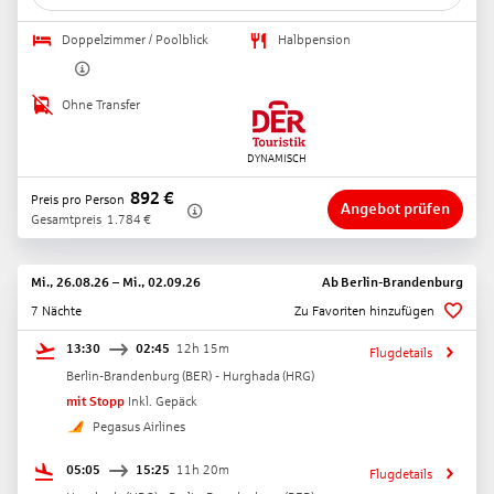
Doppelzimmer / Poolblick
Halbpension
Ohne Transfer
892
€
Preis pro Person
Angebot prüfen
Gesamtpreis
1.784
€
Mi., 26.08.26
–
Mi., 02.09.26
Ab
Berlin-Brandenburg
7 Nächte
Zu Favoriten hinzufügen
13:30
02:45
12h 15m
Flugdetails
Berlin-Brandenburg
(
BER
) -
Hurghada
(
HRG
)
mit Stopp
Inkl. Gepäck
Pegasus Airlines
05:05
15:25
11h 20m
Flugdetails