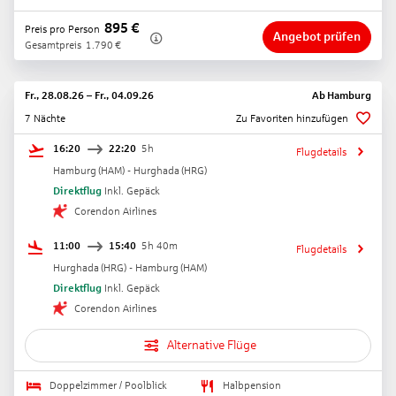
895
€
Preis pro Person
Angebot prüfen
Gesamtpreis
1.790
€
Fr., 28.08.26
–
Fr., 04.09.26
Ab
Hamburg
7 Nächte
Zu Favoriten hinzufügen
16:20
22:20
5h
Flugdetails
Hamburg
(
HAM
) -
Hurghada
(
HRG
)
Direktflug
Inkl. Gepäck
Corendon Airlines
11:00
15:40
5h 40m
Flugdetails
Hurghada
(
HRG
) -
Hamburg
(
HAM
)
Direktflug
Inkl. Gepäck
Corendon Airlines
Alternative Flüge
Doppelzimmer / Poolblick
Halbpension