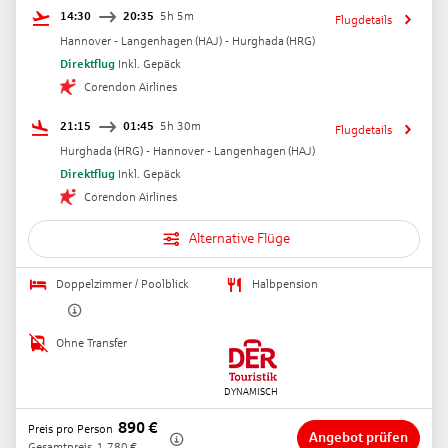
14:30
20:35
5h 5m
Flugdetails
Hannover - Langenhagen
(
HAJ
) -
Hurghada
(
HRG
)
Direktflug
Inkl. Gepäck
Corendon Airlines
21:15
01:45
5h 30m
Flugdetails
Hurghada
(
HRG
) -
Hannover - Langenhagen
(
HAJ
)
Direktflug
Inkl. Gepäck
Corendon Airlines
Alternative Flüge
Doppelzimmer / Poolblick
Halbpension
Ohne Transfer
890
€
Preis pro Person
Angebot prüfen
Gesamtpreis
1.780
€