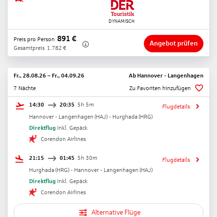
891
€
Preis pro Person
Angebot prüfen
Gesamtpreis
1.782
€
Fr., 28.08.26
–
Fr., 04.09.26
Ab
Hannover - Langenhagen
7 Nächte
Zu Favoriten hinzufügen
14:30
20:35
5h 5m
Flugdetails
Hannover - Langenhagen
(
HAJ
) -
Hurghada
(
HRG
)
Direktflug
Inkl. Gepäck
Corendon Airlines
21:15
01:45
5h 30m
Flugdetails
Hurghada
(
HRG
) -
Hannover - Langenhagen
(
HAJ
)
Direktflug
Inkl. Gepäck
Corendon Airlines
Alternative Flüge