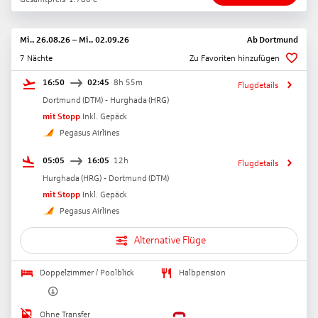
Mi., 26.08.26
–
Mi., 02.09.26
Ab
Dortmund
7 Nächte
Zu Favoriten hinzufügen
16:50
02:45
8h 55m
Flugdetails
Dortmund
(
DTM
) -
Hurghada
(
HRG
)
mit Stopp
Inkl. Gepäck
Pegasus Airlines
05:05
16:05
12h
Flugdetails
Hurghada
(
HRG
) -
Dortmund
(
DTM
)
mit Stopp
Inkl. Gepäck
Pegasus Airlines
Alternative Flüge
Doppelzimmer / Poolblick
Halbpension
Ohne Transfer