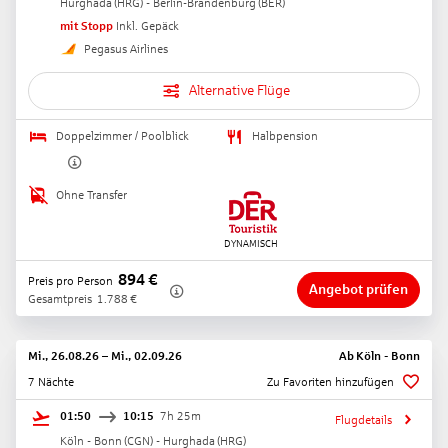
Hurghada
(
HRG
) -
Berlin-Brandenburg
(
BER
)
mit Stopp
Inkl. Gepäck
Pegasus Airlines
Alternative Flüge
Doppelzimmer / Poolblick
Halbpension
Ohne Transfer
894
€
Preis pro Person
Angebot prüfen
Gesamtpreis
1.788
€
Mi., 26.08.26
–
Mi., 02.09.26
Ab
Köln - Bonn
7 Nächte
Zu Favoriten hinzufügen
01:50
10:15
7h 25m
Flugdetails
Köln - Bonn
(
CGN
) -
Hurghada
(
HRG
)