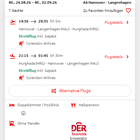
Mi., 26.08.26
–
Mi., 02.09.26
Ab
Hannover - Langenhagen
7 Nächte
Zu Favoriten hinzufügen
14:30
20:35
5h 5m
Flugdetails
Hannover - Langenhagen
(
HAJ
) -
Hurghada
(
HRG
)
Direktflug
Inkl. Gepäck
Corendon Airlines
21:15
01:45
5h 30m
Flugdetails
Hurghada
(
HRG
) -
Hannover - Langenhagen
(
HAJ
)
Direktflug
Inkl. Gepäck
Corendon Airlines
Alternative Flüge
Doppelzimmer / Poolblick
Halbpension
Ohne Transfer