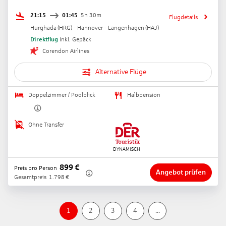
21:15
01:45
5h 30m
Flugdetails
Hurghada
(
HRG
) -
Hannover - Langenhagen
(
HAJ
)
Direktflug
Inkl. Gepäck
Corendon Airlines
Alternative Flüge
Doppelzimmer / Poolblick
Halbpension
Ohne Transfer
899
€
Preis pro Person
Angebot prüfen
Gesamtpreis
1.798
€
1
2
3
4
...