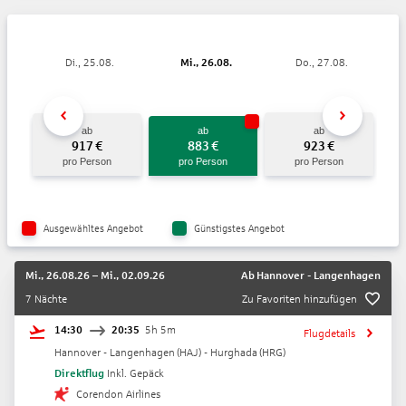
Di., 25.08.
Mi., 26.08.
Do., 27.08.
ab
ab
ab
917
€
883
€
923
€
pro Person
pro Person
pro Person
Ausgewähltes Angebot
Günstigstes Angebot
Mi., 26.08.26
–
Mi., 02.09.26
Ab
Hannover - Langenhagen
7 Nächte
Zu Favoriten hinzufügen
14:30
20:35
5h 5m
Flugdetails
Hannover - Langenhagen
(
HAJ
) -
Hurghada
(
HRG
)
Direktflug
Inkl. Gepäck
Corendon Airlines