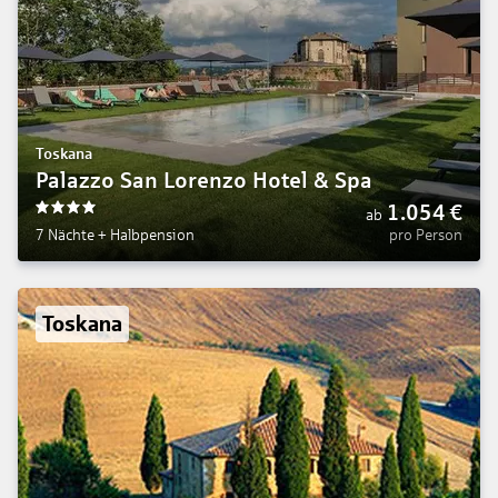
Toskana
Palazzo San Lorenzo Hotel & Spa
1.054
€
ab
4
7 Nächte
+
Halbpension
pro Person
Toskana