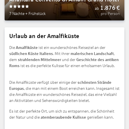
1.876
€
ab
5
7 Nächte
+
Frühstück
pro Person
Urlaub an der Amalfiküste
Die
Amalfiküste
ist ein wunderschönes Reiseziel an der
südlichen Küste Italiens
. Mit ihrer
malerischen Landschaft
,
dem
strahlenden Mittelmeer
und der
Geschichte des antiken
Roms
ist es die perfekte Kulisse für einen erholsamen Urlaub.
Die Amalfiküste verfügt über einige der
schönsten Strände
Europas
, die man mit einem Boot erreichen kann. Insgesamt ist
die Amalfiküste ein wunderschönes Reiseziel, das eine Vielzahl
an Aktivitäten und Sehenswürdigkeiten bietet.
Es ist der perfekte Ort, um sich zu entspannen, die Schönheit
der Natur und die
atemberaubende Kulisse
genießen kann.