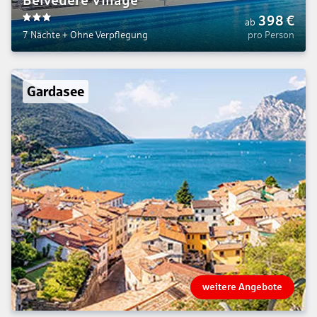
Belvedere Village
398
€
ab
3
7 Nächte
+
Ohne Verpflegung
pro Person
Gardasee
weitere Angebote