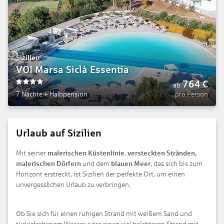
Sizilien
VOI Marsa Siclà Essentia
764
€
ab
4
7 Nächte
+
Halbpension
pro Person
Urlaub auf Sizilien
Mit seiner
malerischen Küstenlinie
,
versteckten Stränden,
malerischen Dörfern
und dem
blauen Meer
, das sich bis zum
Horizont erstreckt, ist Sizilien der perfekte Ort, um einen
unvergesslichen Urlaub zu verbringen.
Ob Sie sich für einen ruhigen Strand mit weißem Sand und