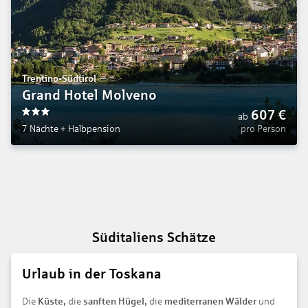
Trentino-Südtirol
Grand Hotel Molveno
607
€
ab
3
7 Nächte
+
Halbpension
pro Person
Süditaliens Schätze
Urlaub in der Toskana
Die
Küste,
die
sanften Hügel,
die
mediterranen Wälder
und