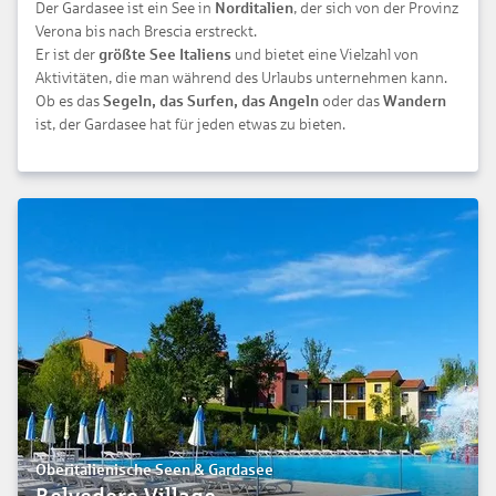
Der Gardasee ist ein See in
Norditalien
, der sich von der Provinz
Verona bis nach Brescia erstreckt.
Er ist der
größte See Italiens
und bietet eine Vielzahl von
Aktivitäten, die man während des Urlaubs unternehmen kann.
Ob es das
Segeln, das Surfen, das Angeln
oder das
Wandern
ist, der Gardasee hat für jeden etwas zu bieten.
Oberitalienische Seen & Gardasee