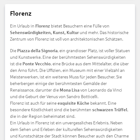
Florenz
Ein Urlaub in
Florenz
bietet Besuchern eine Fülle von
Sehenswürdigkeiten, Kunst, Kultur
und mehr. Das historische
Zentrum von Florenz ist voll von architektonischen Schätzen.
Die
Piazza della Signoria
, ein grandioser Platz, ist voller Statuen
und Kunstwerke. Eine der berühmtesten Sehenswürdigkeiten
ist die
Ponte Vecchio
, eine Brücke aus dem Mittelalter, die über
den Arno führt. Die Uffizien, ein Museum mit einer Vielzahl an
Meisterwerken, ist ein weiteres Muss für jeden Besucher. Sie
beherbergen einige der berühmtesten Gemälde der
Renaissance, darunter die
Mona Lisa
von Leonardo da Vinci
und die Geburt der Venus von Sandro Botticelli.
Florenz ist auch für seine
exquisite Küche
bekannt. Eine
besondere Köstlichkeit sind die berühmten
schwarzen Trüffel
,
die in der Region beheimatet sind.
Ein Urlaub in Florenz ist ein unvergessliches Erlebnis. Neben
dem Sehen und Erleben der kulturellen Sehenswürdigkeiten
und Kunstschätze der Stadt können Besucher auch den Charme