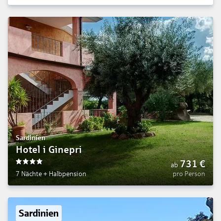
Sardinien
Hotel i Ginepri
731
€
ab
4
7 Nächte
+
Halbpension
pro Person
Sardinien