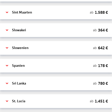
1.588
€
ab
Sint Maarten
364
€
ab
Slowakei
642
€
ab
Slowenien
178
€
ab
Spanien
780
€
ab
Sri Lanka
1.451
€
ab
St. Lucia