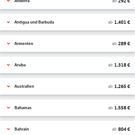
292
€
ab
Andorra
1.401
€
ab
Antigua und Barbuda
289
€
ab
Armenien
1.318
€
ab
Aruba
1.265
€
ab
Australien
1.558
€
ab
Bahamas
804
€
ab
Bahrain