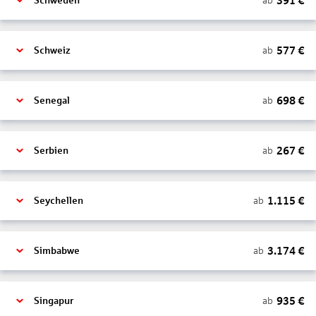
391
€
ab
Schweden
577
€
ab
Schweiz
698
€
ab
Senegal
267
€
ab
Serbien
1.115
€
ab
Seychellen
3.174
€
ab
Simbabwe
935
€
ab
Singapur