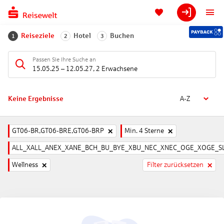
Reiseziele
Hotel
Buchen
1
2
3
Passen Sie Ihre Suche an
15.05.25
–
12.05.27
,
2 Erwachsene
Keine Ergebnisse
A-Z
GT06-BR,GT06-BRE,GT06-BRP
Min. 4 Sterne
ALL_XALL_ANEX_XANE_BCH_BU_BYE_XBU_NEC_XNEC_OGE_XOGE_SL
Wellness
Filter zurücksetzen