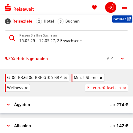
Reiseziele
Hotel
Buchen
1
2
3
Passen Sie Ihre Suche an
15.05.25
–
12.05.27
,
2 Erwachsene
9.255
Hotels gefunden
A-Z
GT06-BR,GT06-BRE,GT06-BRP
Min. 4 Sterne
Wellness
Filter zurücksetzen
274
€
ab
Ägypten
142
€
ab
Albanien