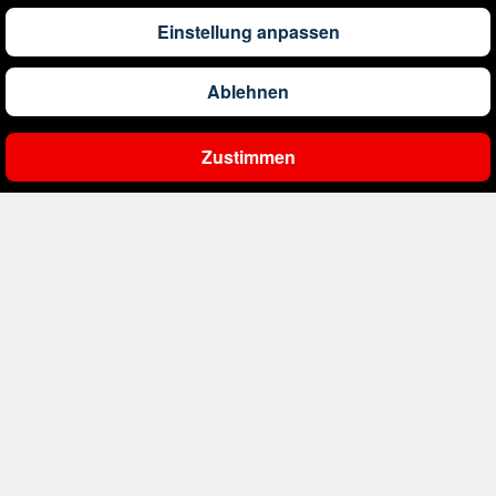
194
€
ab
Deutschland
Einstellung anpassen
925
€
ab
Dominikanische Republik
Ablehnen
Zustimmen
308
€
ab
Estland
Ergebnisse filtern
247
€
ab
Finnland
259
€
ab
Frankreich
456
€
ab
Georgien
251
€
ab
Griechenland