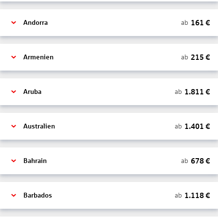
161
€
ab
Andorra
215
€
ab
Armenien
1.811
€
ab
Aruba
1.401
€
ab
Australien
678
€
ab
Bahrain
1.118
€
ab
Barbados