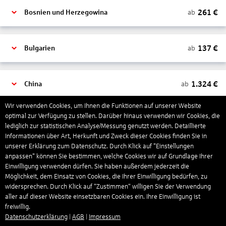
261
€
ab
Bosnien und Herzegowina
137
€
ab
Bulgarien
1.324
€
ab
China
Wir verwenden Cookies, um Ihnen die Funktionen auf unserer Website
optimal zur Verfügung zu stellen. Darüber hinaus verwenden wir Cookies, die
1.163
€
ab
Costa Rica
lediglich zur statistischen Analyse/Messung genutzt werden. Detaillierte
Informationen über Art, Herkunft und Zweck dieser Cookies finden Sie in
unserer Erklärung zum Datenschutz. Durch Klick auf "Einstellungen
1.174
€
ab
Curaçao
anpassen" können Sie bestimmen, welche Cookies wir auf Grundlage Ihrer
Einwilligung verwenden dürfen. Sie haben außerdem jederzeit die
Möglichkeit, dem Einsatz von Cookies, die Ihrer Einwilligung bedürfen, zu
widersprechen. Durch Klick auf “Zustimmen“ willigen Sie der Verwendung
238
€
ab
Dänemark
aller auf dieser Website einsetzbaren Cookies ein. Ihre Einwilligung ist
freiwillig.
Datenschutzerklärung
|
AGB
|
Impressum