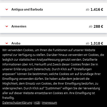
1.416
€
ab
Antigua und Barbuda
288
€
ab
Armenien
1.318
€
ab
Aruba
Wir verwenden Cookies, um Ihnen die Funktionen auf unserer Website
optimal zur Verfügung zu stellen. Darüber hinaus verwenden wir Cookies, die
lediglich zur statistischen Analyse/Messung genutzt werden. Detaillierte
1.266
€
ab
Australien
Informationen über Art, Herkunft und Zweck dieser Cookies finden Sie in
unserer Erklärung zum Datenschutz. Durch Klick auf "Einstellungen
anpassen" können Sie bestimmen, welche Cookies wir auf Grundlage Ihrer
1.551
€
ab
Bahamas
Einwilligung verwenden dürfen. Sie haben außerdem jederzeit die
Möglichkeit, dem Einsatz von Cookies, die Ihrer Einwilligung bedürfen, zu
widersprechen. Durch Klick auf “Zustimmen“ willigen Sie der Verwendung
aller auf dieser Website einsetzbaren Cookies ein. Ihre Einwilligung ist
804
€
ab
Bahrain
freiwillig.
Datenschutzerklärung
|
AGB
|
Impressum