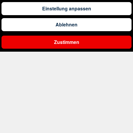
1.290
€
ab
Barbados
Einstellung anpassen
Ablehnen
561
€
ab
Belgien
Zustimmen
Ergebnisse filtern
2.000
€
ab
Bonaire, Sint Eustatius und Saba
411
€
ab
Bosnien und Herzegowina
4.174
€
ab
Botswana
1.522
€
ab
Brasilien
230
€
ab
Bulgarien