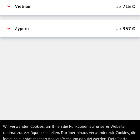
715
€
ab
Vietnam
357
€
ab
Zypern
Wir verwenden Cookies, um Ihnen die Funktionen auf unserer Website
optimal zur Verfügung zu stellen. Darüber hinaus verwenden wir Cookies, die
lediglich zur statistischen Analyse/Messung genutzt werden. Detaillierte