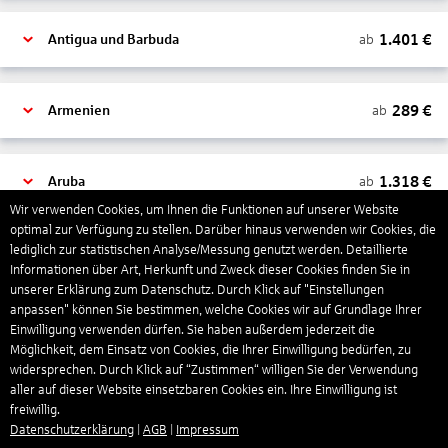
1.401
€
ab
Antigua und Barbuda
289
€
ab
Armenien
1.318
€
ab
Aruba
Wir verwenden Cookies, um Ihnen die Funktionen auf unserer Website
optimal zur Verfügung zu stellen. Darüber hinaus verwenden wir Cookies, die
lediglich zur statistischen Analyse/Messung genutzt werden. Detaillierte
1.265
€
ab
Australien
Informationen über Art, Herkunft und Zweck dieser Cookies finden Sie in
unserer Erklärung zum Datenschutz. Durch Klick auf "Einstellungen
anpassen" können Sie bestimmen, welche Cookies wir auf Grundlage Ihrer
1.550
€
ab
Bahamas
Einwilligung verwenden dürfen. Sie haben außerdem jederzeit die
Möglichkeit, dem Einsatz von Cookies, die Ihrer Einwilligung bedürfen, zu
widersprechen. Durch Klick auf “Zustimmen“ willigen Sie der Verwendung
aller auf dieser Website einsetzbaren Cookies ein. Ihre Einwilligung ist
804
€
ab
Bahrain
freiwillig.
Datenschutzerklärung
|
AGB
|
Impressum