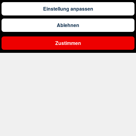
1.309
€
ab
Barbados
Einstellung anpassen
Ablehnen
561
€
ab
Belgien
Zustimmen
Ergebnisse filtern
2.000
€
ab
Bonaire, Sint Eustatius und Saba
402
€
ab
Bosnien und Herzegowina
1.601
€
ab
Brasilien
234
€
ab
Bulgarien
1.115
€
ab
China