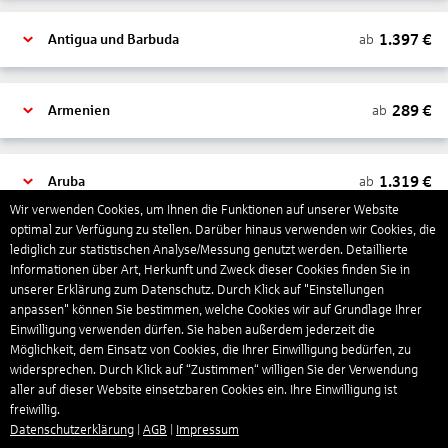
1.397
€
ab
Antigua und Barbuda
289
€
ab
Armenien
1.319
€
ab
Aruba
Wir verwenden Cookies, um Ihnen die Funktionen auf unserer Website
optimal zur Verfügung zu stellen. Darüber hinaus verwenden wir Cookies, die
lediglich zur statistischen Analyse/Messung genutzt werden. Detaillierte
1.265
€
ab
Australien
Informationen über Art, Herkunft und Zweck dieser Cookies finden Sie in
unserer Erklärung zum Datenschutz. Durch Klick auf "Einstellungen
anpassen" können Sie bestimmen, welche Cookies wir auf Grundlage Ihrer
1.568
€
ab
Bahamas
Einwilligung verwenden dürfen. Sie haben außerdem jederzeit die
Möglichkeit, dem Einsatz von Cookies, die Ihrer Einwilligung bedürfen, zu
widersprechen. Durch Klick auf “Zustimmen“ willigen Sie der Verwendung
aller auf dieser Website einsetzbaren Cookies ein. Ihre Einwilligung ist
804
€
ab
Bahrain
freiwillig.
Datenschutzerklärung
|
AGB
|
Impressum