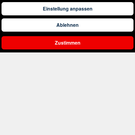
1.173
€
ab
Barbados
Einstellung anpassen
Ablehnen
561
€
ab
Belgien
Zustimmen
Ergebnisse filtern
2.000
€
ab
Bonaire, Sint Eustatius und Saba
402
€
ab
Bosnien und Herzegowina
1.178
€
ab
Botswana
1.533
€
ab
Brasilien
226
€
ab
Bulgarien