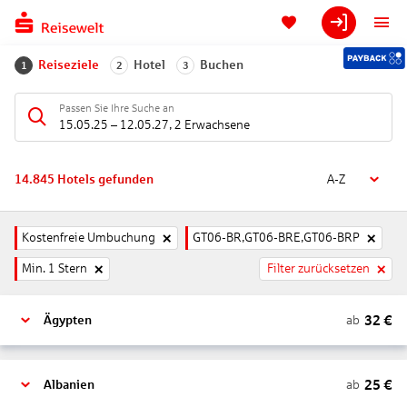
Reiseziele
Hotel
Buchen
1
2
3
Passen Sie Ihre Suche an
15.05.25
–
12.05.27
,
2 Erwachsene
14.845
Hotels gefunden
A-Z
Kostenfreie Umbuchung
GT06-BR,GT06-BRE,GT06-BRP
Min. 1 Stern
Filter zurücksetzen
32
€
ab
Ägypten
25
€
ab
Albanien