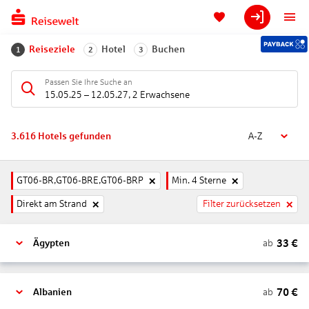
Reiseziele
Hotel
Buchen
1
2
3
Passen Sie Ihre Suche an
15.05.25
–
12.05.27
,
2 Erwachsene
3.616
Hotels gefunden
A-Z
GT06-BR,GT06-BRE,GT06-BRP
Min. 4 Sterne
Direkt am Strand
Filter zurücksetzen
33
€
ab
Ägypten
70
€
ab
Albanien