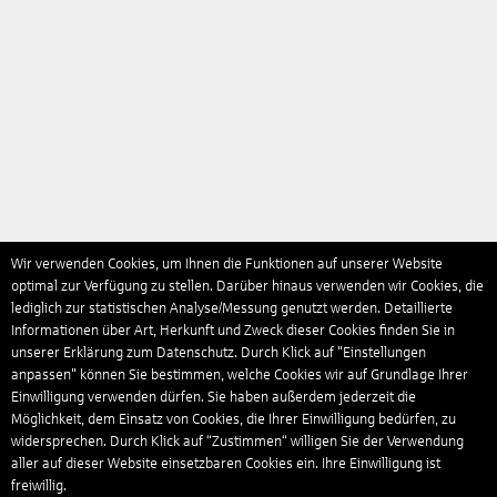
Wir verwenden Cookies, um Ihnen die Funktionen auf unserer Website
optimal zur Verfügung zu stellen. Darüber hinaus verwenden wir Cookies, die
lediglich zur statistischen Analyse/Messung genutzt werden. Detaillierte
Informationen über Art, Herkunft und Zweck dieser Cookies finden Sie in
unserer Erklärung zum Datenschutz. Durch Klick auf "Einstellungen
anpassen" können Sie bestimmen, welche Cookies wir auf Grundlage Ihrer
Einwilligung verwenden dürfen. Sie haben außerdem jederzeit die
Möglichkeit, dem Einsatz von Cookies, die Ihrer Einwilligung bedürfen, zu
widersprechen. Durch Klick auf “Zustimmen“ willigen Sie der Verwendung
aller auf dieser Website einsetzbaren Cookies ein. Ihre Einwilligung ist
freiwillig.