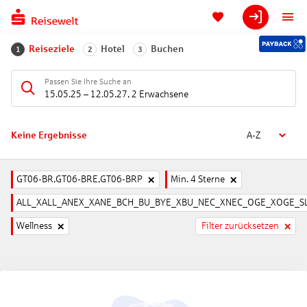
Reiseziele
Hotel
Buchen
1
2
3
Passen Sie Ihre Suche an
15.05.25
–
12.05.27
,
2 Erwachsene
Keine Ergebnisse
A-Z
GT06-BR,GT06-BRE,GT06-BRP
Min. 4 Sterne
ALL_XALL_ANEX_XANE_BCH_BU_BYE_XBU_NEC_XNEC_OGE_XOGE_SL
Wellness
Filter zurücksetzen