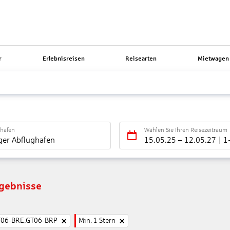
r
Erlebnisreisen
Reisearten
Mietwagen 
ghafen
Wählen Sie Ihren Reisezeitraum
ger Abflughafen
15.05.25
–
12.05.27
1
rgebnisse
T06-BRE,GT06-BRP
Min. 1 Stern