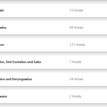
ain
15
Hotels
ados
69
Hotels
ien
171
Hotels
re, Sint Eustatius und Saba
7
Hotels
ien und Herzegowina
54
Hotels
wana
2
Hotels