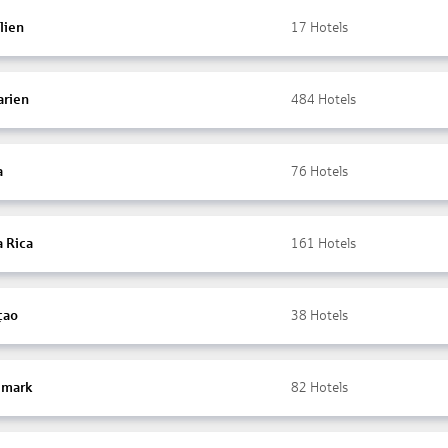
lien
17
Hotels
arien
484
Hotels
a
76
Hotels
a Rica
161
Hotels
çao
38
Hotels
mark
82
Hotels