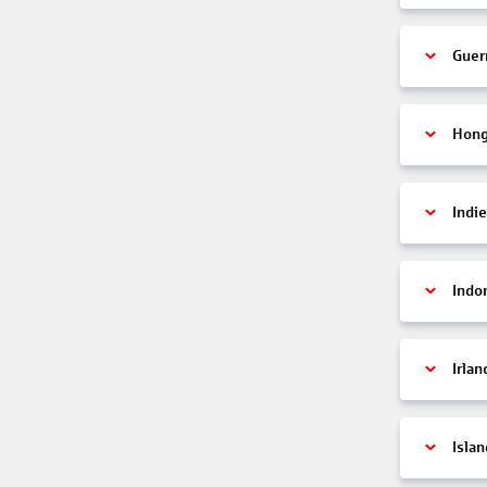
Guer
Hon
Indi
Indo
Irlan
Islan