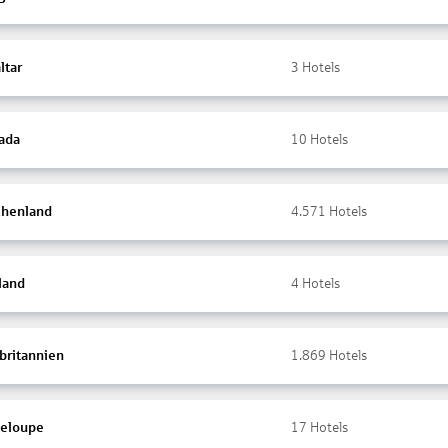
ltar
3
Hotels
ada
10
Hotels
chenland
4.571
Hotels
land
4
Hotels
britannien
1.869
Hotels
eloupe
17
Hotels