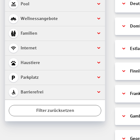
Deut
Pool
Wellnessangebote
Domi
Familien
Internet
Estl
Haustiere
Finn
Parkplatz
Barrierefrei
Fran
Filter zurücksetzen
Gamb
Geor