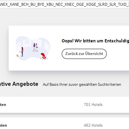
ANEX_XANE_BCH_BU_BYE_XBU_NEC_XNEC_OGE_XOGE_SLRD_SLR_TUID_X
Oops! Wir bitten um Entschuldi
Zurück zur Übersicht
ative Angebote
Auf Basis Ihrer zuvor gewählten Suchkriterien
ten
701
Hotels
nien
462
Hotels