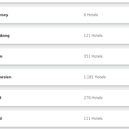
nsey
6
Hotels
gkong
121
Hotels
en
351
Hotels
nesien
1.181
Hotels
d
270
Hotels
d
111
Hotels