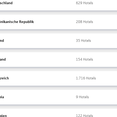
schland
629
Hotels
nikanische Republik
208
Hotels
and
35
Hotels
land
154
Hotels
kreich
1.716
Hotels
ia
9
Hotels
gien
122
Hotels