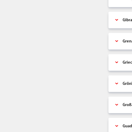
Gibra
Gren
Grie
Grön
Groß
Guad