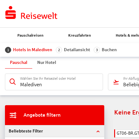
Pauschalreisen
Kreuzfahrten
Hotels & meh
Hotels in Malediven
Detailansicht
Buchen
1
2
3
Pauschal
Nur Hotel
Wählen Sie Ihr Reiseziel oder Hotel
Ihr Abflu
Malediven
Beliebi
Keine E
Angebote filtern
Beliebteste Filter
GT06-BR,G