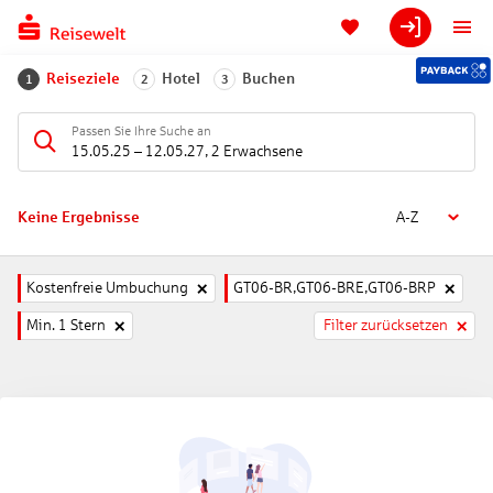
Reiseziele
Hotel
Buchen
1
2
3
Passen Sie Ihre Suche an
15.05.25
–
12.05.27
,
2 Erwachsene
Keine Ergebnisse
A-Z
Kostenfreie Umbuchung
GT06-BR,GT06-BRE,GT06-BRP
Min. 1 Stern
Filter zurücksetzen