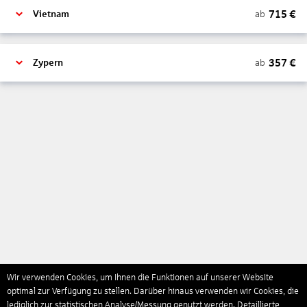
715
€
ab
Vietnam
357
€
ab
Zypern
Wir verwenden Cookies, um Ihnen die Funktionen auf unserer Website
optimal zur Verfügung zu stellen. Darüber hinaus verwenden wir Cookies, die
lediglich zur statistischen Analyse/Messung genutzt werden. Detaillierte