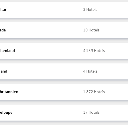
ltar
3
Hotels
ada
10
Hotels
chenland
4.539
Hotels
land
4
Hotels
britannien
1.872
Hotels
eloupe
17
Hotels