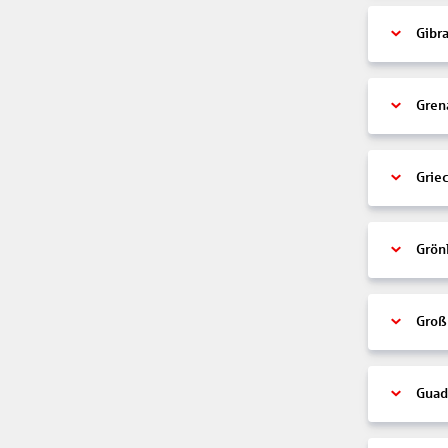
Gibra
Gren
Grie
Grön
Groß
Guad