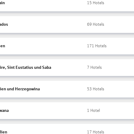
ain
15
Hotels
ados
69
Hotels
ien
171
Hotels
re, Sint Eustatius und Saba
7
Hotels
ien und Herzegowina
53
Hotels
wana
1
Hotel
lien
17
Hotels