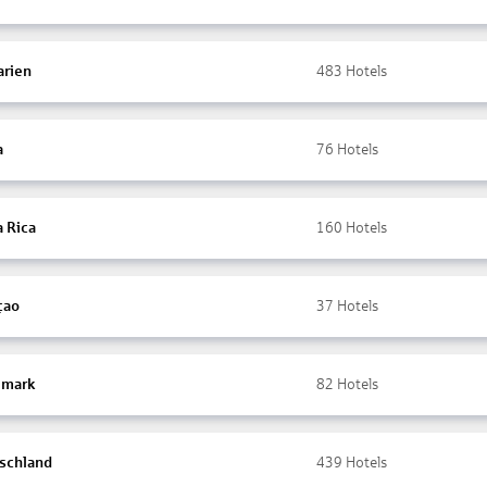
arien
483
Hotels
a
76
Hotels
a Rica
160
Hotels
çao
37
Hotels
mark
82
Hotels
schland
439
Hotels