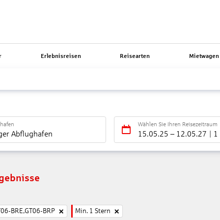
r
Erlebnisreisen
Reisearten
Mietwagen 
ghafen
Wählen Sie Ihren Reisezeitraum
ger Abflughafen
15.05.25
–
12.05.27
1
rgebnisse
T06-BRE,GT06-BRP
Min. 1 Stern