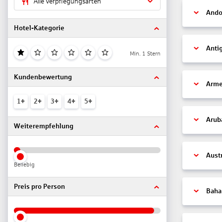
Alle Verpflegungsarten
Ando
Hotel-Kategorie
Anti
Min. 1 Stern
Kundenbewertung
Arme
1+
2+
3+
4+
5+
Arub
Weiterempfehlung
Aust
Beliebig
Preis pro Person
Bah