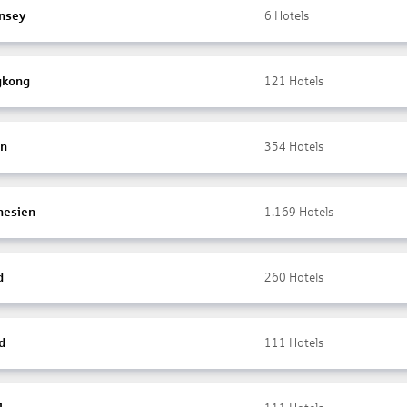
nsey
6
Hotels
gkong
121
Hotels
en
354
Hotels
nesien
1.169
Hotels
d
260
Hotels
d
111
Hotels