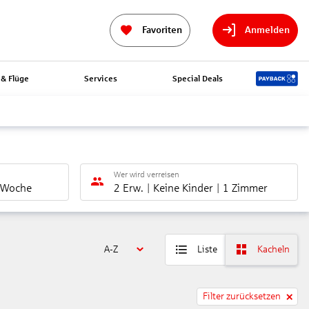
Favoriten
Anmelden
& Flüge
Services
Special Deals
Wer wird verreisen
 Woche
2 Erw.
Keine Kinder
1 Zimmer
A-Z
Liste
Kacheln
Filter zurücksetzen