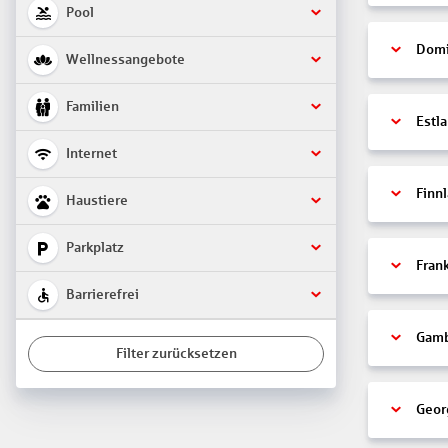
Pool
Domi
Wellnessangebote
Familien
Estl
Internet
Finn
Haustiere
Parkplatz
Fran
Barrierefrei
Gamb
Filter zurücksetzen
Geor