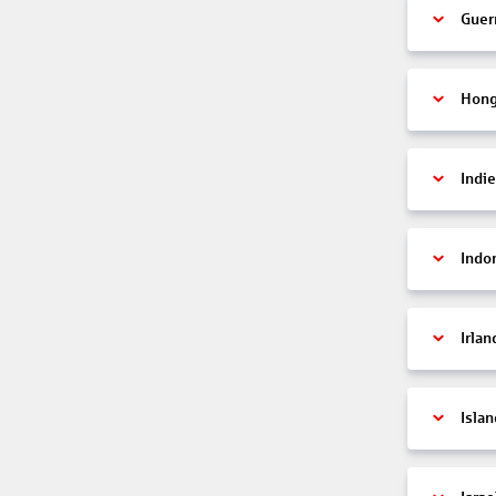
Guer
Hon
Indi
Indo
Irlan
Islan