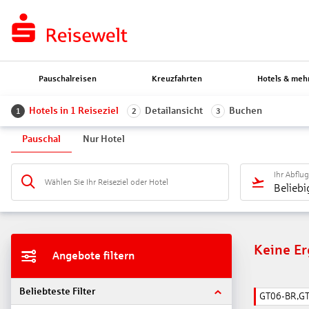
Pauschalreisen
Kreuzfahrten
Hotels & meh
Hotels in 1 Reiseziel
Detailansicht
Buchen
1
2
3
Pauschal
Nur Hotel
Ihr Abflu
Wählen Sie Ihr Reiseziel oder Hotel
Beliebi
Keine E
Angebote filtern
Beliebteste Filter
GT06-BR,G