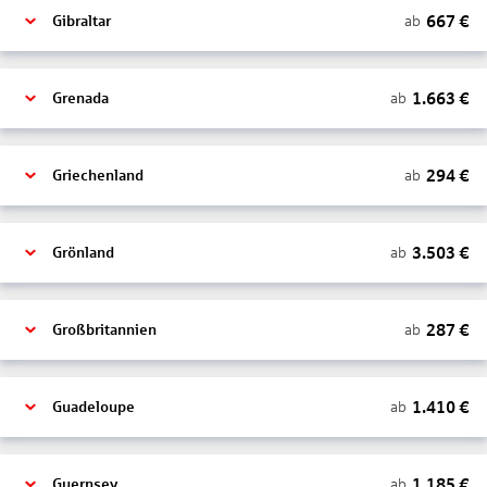
667
€
ab
Gibraltar
1.663
€
ab
Grenada
294
€
ab
Griechenland
3.503
€
ab
Grönland
287
€
ab
Großbritannien
1.410
€
ab
Guadeloupe
1.185
€
ab
Guernsey