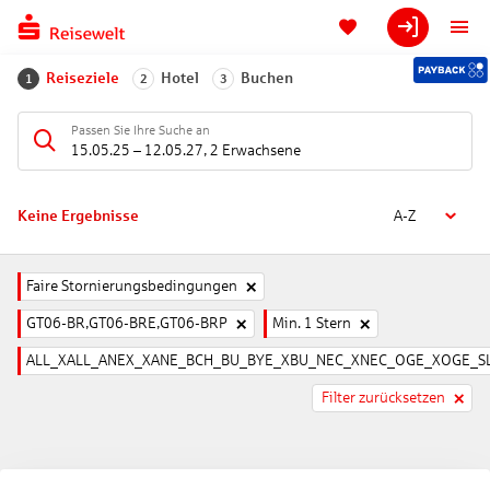
Reiseziele
Hotel
Buchen
1
2
3
Passen Sie Ihre Suche an
15.05.25
–
12.05.27
,
2 Erwachsene
Keine Ergebnisse
A-Z
Faire Stornierungsbedingungen
GT06-BR,GT06-BRE,GT06-BRP
Min. 1 Stern
ALL_XALL_ANEX_XANE_BCH_BU_BYE_XBU_NEC_XNEC_OGE_XOGE_SL
Filter zurücksetzen