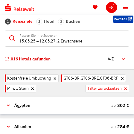
Reiseziele
Hotel
Buchen
1
2
3
Passen Sie Ihre Suche an
15.05.25
–
12.05.27
,
2 Erwachsene
13.016
Hotels gefunden
A-Z
Kostenfreie Umbuchung
GT06-BR,GT06-BRE,GT06-BRP
Min. 1 Stern
Filter zurücksetzen
302
€
ab
Ägypten
284
€
ab
Albanien