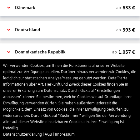
633
€
ab
Dänemark
393
€
ab
Deutschland
1.057
€
ab
Dominikanische Republik
Wir verwenden Cookies, um Ihnen die Funktionen auf unserer Website
optimal zur Verfügung zu stellen. Darüber hinaus verwenden wir Cookies, die
435
€
ab
Estland
lediglich zur statistischen Analyse/Messung genutzt werden. Detaillierte
Informationen über Art, Herkunft und Zweck dieser Cookies finden Sie in
unserer Erklärung zum Datenschutz. Durch Klick auf "Einstellungen
562
€
ab
Finnland
anpassen" können Sie bestimmen, welche Cookies wir auf Grundlage Ihrer
Einwilligung verwenden dürfen. Sie haben außerdem jederzeit die
Möglichkeit, dem Einsatz von Cookies, die Ihrer Einwilligung bedürfen, zu
widersprechen. Durch Klick auf “Zustimmen“ willigen Sie der Verwendung
478
€
ab
Frankreich
aller auf dieser Website einsetzbaren Cookies ein. Ihre Einwilligung ist
freiwillig.
Datenschutzerklärung
|
AGB
|
Impressum