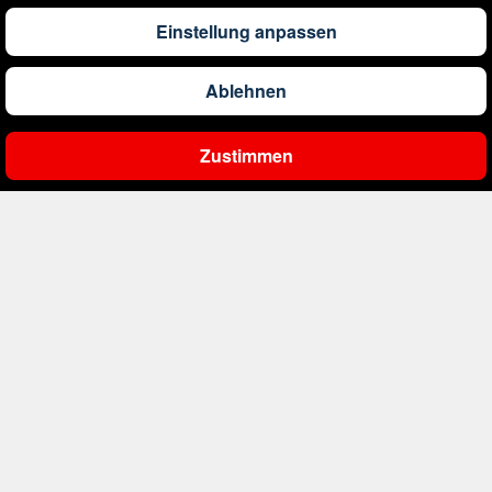
345
€
ab
Griechenland
Einstellung anpassen
357
€
ab
Großbritannien
Ablehnen
Zustimmen
1.215
€
ab
Hongkong
Ergebnisse filtern
1.066
€
ab
Indien
842
€
ab
Indonesien
562
€
ab
Irland
383
€
ab
Italien