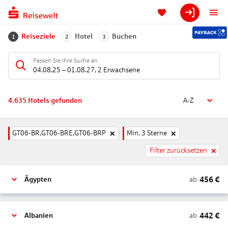
Reiseziele
Hotel
Buchen
1
2
3
Passen Sie Ihre Suche an
04.08.25
–
01.08.27
,
2 Erwachsene
4.635
Hotels gefunden
A-Z
GT06-BR,GT06-BRE,GT06-BRP
Min. 3 Sterne
Filter zurücksetzen
456
€
ab
Ägypten
442
€
ab
Albanien