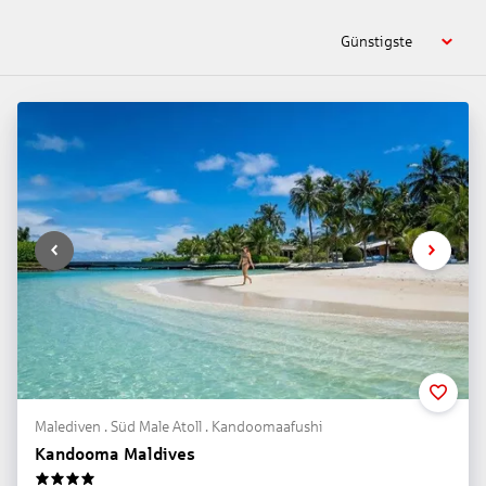
Günstigste
Malediven . Süd Male Atoll . Kandoomaafushi
Kandooma Maldives