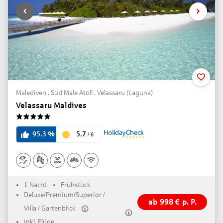
Malediven . Süd Male Atoll . Velassaru (Laguna)
Velassaru Maldives
5
5.7
95.3
%
/
6
1 Nacht
Frühstück
Deluxe/Premium/Superior /
ab
998
€
p. P.
Villa / Gartenblick
inkl. Flüge