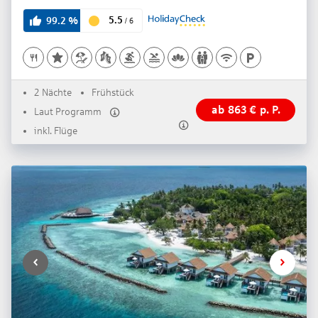
4
5.5
99.2
%
/
6
2 Nächte
Frühstück
ab
863
€
p. P.
Laut Programm
inkl. Flüge