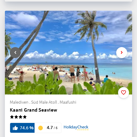
Malediven . Süd Male Atoll . Maafushi
Kaani Grand Seaview
4
4.7
74.6
%
/
6