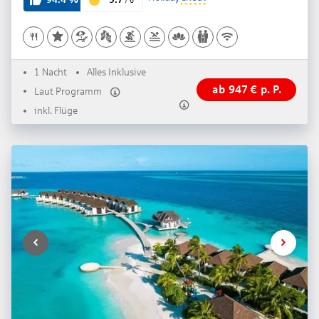
1 Nacht
Alles Inklusive
ab
947
€
p. P.
Laut Programm
inkl. Flüge