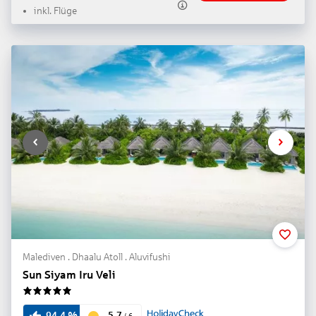
inkl. Flüge
Malediven . Dhaalu Atoll . Aluvifushi
Sun Siyam Iru Veli
5
5.7
94.4
%
/
6