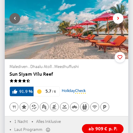
Malediven . Dhaalu Atoll . Meedhuffushi
Sun Siyam Vilu Reef
4.5
5.7
91.9
%
/
6
1 Nacht
Alles Inklusive
ab
909
€
p. P.
Laut Programm