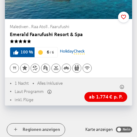
Malediven . Raa Atoll . Faarufushi
Emerald Faarufushi Resort & Spa
5
6
100
%
/
6
1 Nacht
Alles Inklusive
Laut Programm
ab
1.774
€
p. P.
inkl. Flüge
Regionen anzeigen
Karte anzeigen
Nein