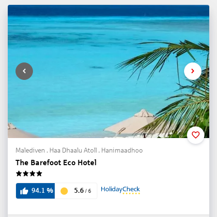
Malediven . Haa Dhaalu Atoll . Hanimaadhoo
The Barefoot Eco Hotel
4
5.6
94.1
%
/
6