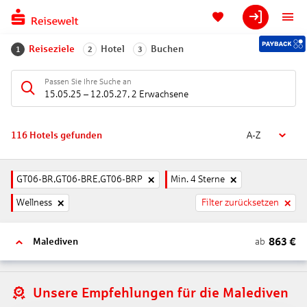
Reiseziele
Hotel
Buchen
1
2
3
Passen Sie Ihre Suche an
15.05.25
–
12.05.27
,
2 Erwachsene
116
Hotels gefunden
A-Z
GT06-BR,GT06-BRE,GT06-BRP
Min. 4 Sterne
Wellness
Filter zurücksetzen
863
€
ab
Malediven
Unsere Empfehlungen für die Malediven