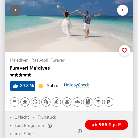
Malediven . Raa Atoll . Furaveri
Furaveri Maldives
5
5.4
89.8
%
/
6
1 Nacht
Frühstück
ab
986
€
p. P.
Laut Programm
inkl. Flüge