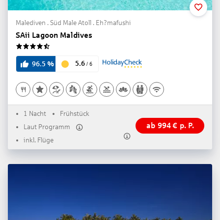
Malediven . Süd Male Atoll . Eh?mafushi
SAii Lagoon Maldives
4.5
5.6
96.5
%
/
6
1 Nacht
Frühstück
ab
994
€
p. P.
Laut Programm
inkl. Flüge