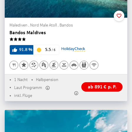
Malediven . Nord Male Atoll . Bandos
Bandos Maldives
4
5.5
91.8
%
/
6
1 Nacht
Halbpension
ab
891
€
p. P.
Laut Programm
inkl. Flüge