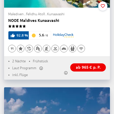
Malediven . Felidhu Atoll . Kunaavashi
NOOE Maldives Kunaavashi
5
5.6
92.8
%
/
6
2 Nächte
Frühstück
ab
965
€
p. P.
Laut Programm
inkl. Flüge