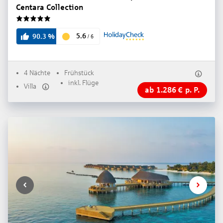
Centara Collection
5
5.6
90.3
%
/
6
4 Nächte
Frühstück
inkl. Flüge
Villa
ab
1.286
€
p. P.