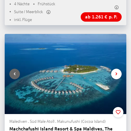
4 Nächte
Frühstück
Suite / Meerblick
ab
1.261
€
p. P.
inkl. Flüge
Malediven . Süd Male Atoll . Makunufushi (Cocoa Island)
Machchafushi Island Resort & Spa Maldives, The