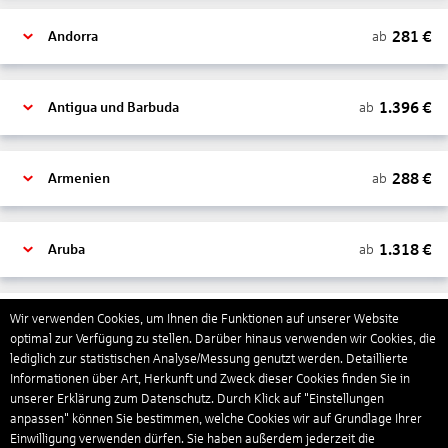
281
€
ab
Andorra
1.396
€
ab
Antigua und Barbuda
288
€
ab
Armenien
1.318
€
ab
Aruba
1.265
€
Wir verwenden Cookies, um Ihnen die Funktionen auf unserer Website
ab
Australien
optimal zur Verfügung zu stellen. Darüber hinaus verwenden wir Cookies, die
lediglich zur statistischen Analyse/Messung genutzt werden. Detaillierte
Informationen über Art, Herkunft und Zweck dieser Cookies finden Sie in
1.551
€
ab
Bahamas
unserer Erklärung zum Datenschutz. Durch Klick auf "Einstellungen
anpassen" können Sie bestimmen, welche Cookies wir auf Grundlage Ihrer
Einwilligung verwenden dürfen. Sie haben außerdem jederzeit die