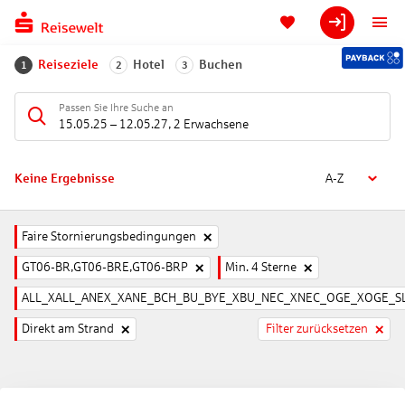
Reiseziele
Hotel
Buchen
1
2
3
Passen Sie Ihre Suche an
15.05.25
–
12.05.27
,
2 Erwachsene
Keine Ergebnisse
A-Z
Faire Stornierungsbedingungen
GT06-BR,GT06-BRE,GT06-BRP
Min. 4 Sterne
ALL_XALL_ANEX_XANE_BCH_BU_BYE_XBU_NEC_XNEC_OGE_XOGE_SL
Direkt am Strand
Filter zurücksetzen