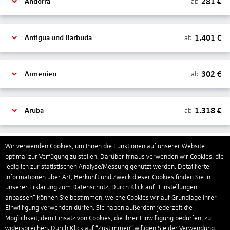
281
€
ab
Andorra
1.401
€
ab
Antigua und Barbuda
302
€
ab
Armenien
1.318
€
ab
Aruba
1.265
€
Wir verwenden Cookies, um Ihnen die Funktionen auf unserer Website
ab
Australien
optimal zur Verfügung zu stellen. Darüber hinaus verwenden wir Cookies, die
lediglich zur statistischen Analyse/Messung genutzt werden. Detaillierte
Informationen über Art, Herkunft und Zweck dieser Cookies finden Sie in
1.567
€
ab
Bahamas
unserer Erklärung zum Datenschutz. Durch Klick auf "Einstellungen
anpassen" können Sie bestimmen, welche Cookies wir auf Grundlage Ihrer
Einwilligung verwenden dürfen. Sie haben außerdem jederzeit die
Möglichkeit, dem Einsatz von Cookies, die Ihrer Einwilligung bedürfen, zu
804
€
ab
Bahrain
widersprechen. Durch Klick auf “Zustimmen“ willigen Sie der Verwendung