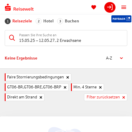
Reiseziele
Hotel
Buchen
1
2
3
Passen Sie Ihre Suche an
15.05.25
–
12.05.27
,
2 Erwachsene
Keine Ergebnisse
A-Z
Faire Stornierungsbedingungen
GT06-BR,GT06-BRE,GT06-BRP
Min. 4 Sterne
Direkt am Strand
Filter zurücksetzen