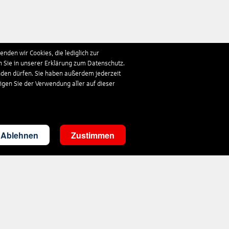
nden wir Cookies, die lediglich zur
n Sie in unserer Erklärung zum Datenschutz.
nden dürfen. Sie haben außerdem jederzeit
ligen Sie der Verwendung aller auf dieser
Ablehnen
Zustimmen
Kontakt
touristik@s-reisewelt.de