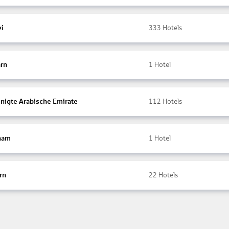
ei
333
Hotels
rn
1
Hotel
inigte Arabische Emirate
112
Hotels
nam
1
Hotel
rn
22
Hotels