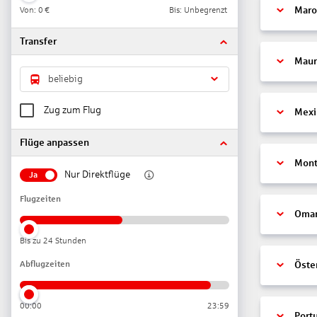
Von:
0 €
Bis: Unbegrenzt
Maro
Transfer
Maur
beliebig
Zug zum Flug
Mexi
Flüge anpassen
Mont
Nur Direktflüge
Ja
Flugzeiten
Oma
Bis zu 24 Stunden
Abflugzeiten
Öste
00:00
23:59
Port