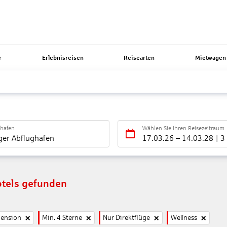
r
Erlebnisreisen
Reisearten
Mietwagen 
ghafen
Wählen Sie Ihren Reisezeitraum
ger Abflughafen
17.03.26
–
14.03.28
3
tels gefunden
pension
Min. 4 Sterne
Nur Direktflüge
Wellness