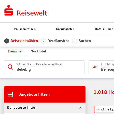
Pauschalreisen
Kreuzfahrten
Hotels & meh
Reiseziel wählen
Detailansicht
Buchen
1
2
3
Pauschal
Nur Hotel
Wählen Sie Ihr Reiseziel oder Hotel
Ihr Abflu
Beliebig
Beliebi
1.018
Ho
Angebote filtern
Beliebteste Filter
mind. Halb