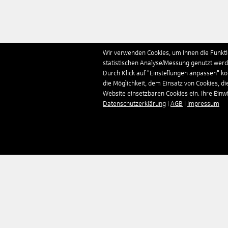
Wir verwenden Cookies, um Ihnen die Funktio
statistischen Analyse/Messung genutzt werde
Durch Klick auf "Einstellungen anpassen" k
die Möglichkeit, dem Einsatz von Cookies, di
Website einsetzbaren Cookies ein. Ihre Einwill
Datenschutzerklärung
|
AGB
|
Impressum
Unternehmen
Reisen
Über uns
Pauschalreisen
Impressum
Hotels