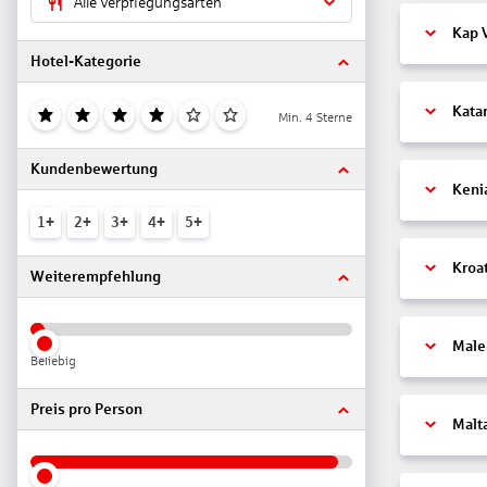
Alle Verpflegungsarten
Kap 
Hotel-Kategorie
Kata
Min. 4 Sterne
Kundenbewertung
Keni
1+
2+
3+
4+
5+
Kroa
Weiterempfehlung
Male
Beliebig
Preis pro Person
Malt