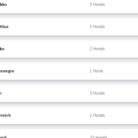
kko
3
Hotels
itius
5
Hotels
ko
2
Hotels
enegro
1
Hotel
n
3
Hotels
rreich
2
Hotels
ugal
25
Hotels