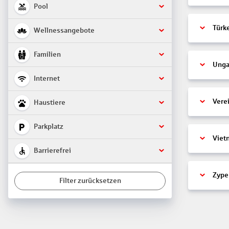
Pool
Türk
Wellnessangebote
Familien
Unga
Internet
Vere
Haustiere
Parkplatz
Viet
Barrierefrei
Zype
Filter zurücksetzen