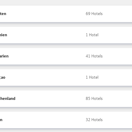
ten
69
Hotels
nien
1
Hotel
arien
41
Hotels
çao
1
Hotel
chenland
85
Hotels
en
32
Hotels