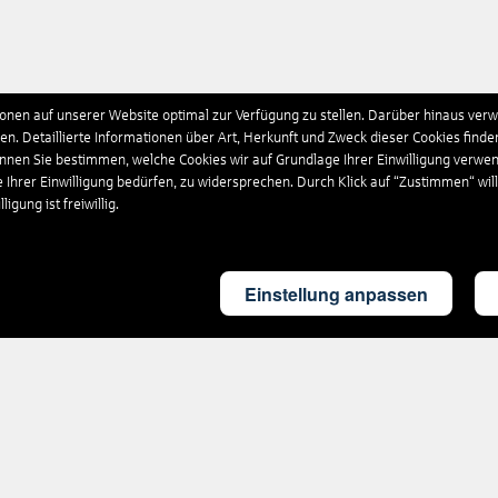
nen auf unserer Website optimal zur Verfügung zu stellen. Darüber hinaus verwe
n. Detaillierte Informationen über Art, Herkunft und Zweck dieser Cookies finde
önnen Sie bestimmen, welche Cookies wir auf Grundlage Ihrer Einwilligung verwe
e Ihrer Einwilligung bedürfen, zu widersprechen. Durch Klick auf “Zustimmen“ wil
igung ist freiwillig.
Einstellung anpassen
Rund um's Reisen
Nützliches
Ausflüge
FAQ
weltweit
PAYBACK