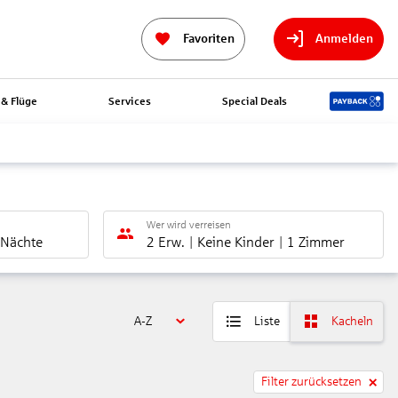
Favoriten
Anmelden
& Flüge
Services
Special Deals
Wer wird verreisen
 Nächte
2 Erw.
Keine Kinder
1 Zimmer
A-Z
Liste
Kacheln
Filter zurücksetzen