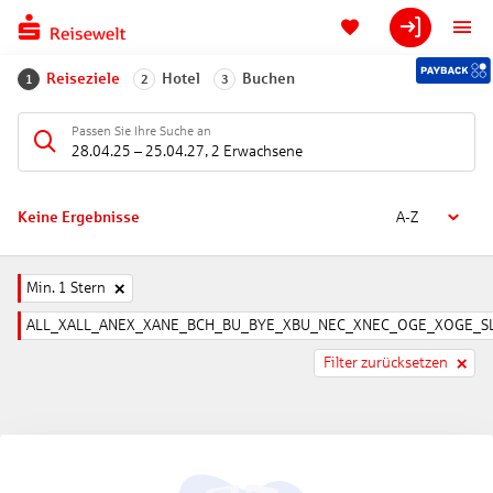
Reiseziele
Hotel
Buchen
1
2
3
Passen Sie Ihre Suche an
28.04.25
–
25.04.27
,
2 Erwachsene
Keine Ergebnisse
A-Z
Min. 1 Stern
ALL_XALL_ANEX_XANE_BCH_BU_BYE_XBU_NEC_XNEC_OGE_XOGE_SL
Filter zurücksetzen