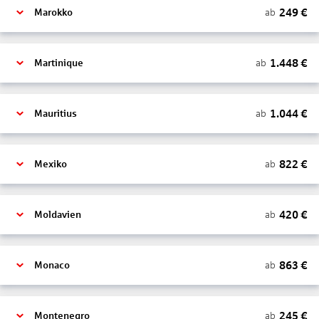
249
€
ab
Marokko
1.448
€
ab
Martinique
1.044
€
ab
Mauritius
822
€
ab
Mexiko
420
€
ab
Moldavien
863
€
ab
Monaco
245
€
ab
Montenegro