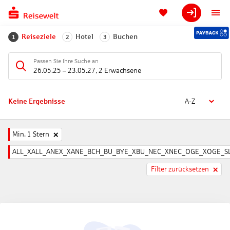
Reiseziele
Hotel
Buchen
1
2
3
Passen Sie Ihre Suche an
26.05.25
–
23.05.27
,
2 Erwachsene
Keine Ergebnisse
A-Z
Min. 1 Stern
ALL_XALL_ANEX_XANE_BCH_BU_BYE_XBU_NEC_XNEC_OGE_XOGE_SL
Filter zurücksetzen