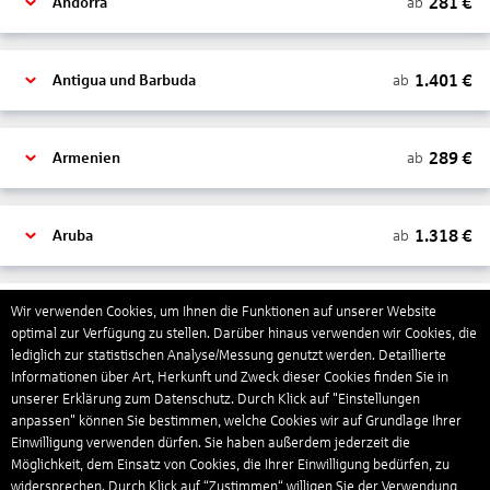
281
€
ab
Andorra
1.401
€
ab
Antigua und Barbuda
289
€
ab
Armenien
1.318
€
ab
Aruba
1.265
€
Wir verwenden Cookies, um Ihnen die Funktionen auf unserer Website
ab
Australien
optimal zur Verfügung zu stellen. Darüber hinaus verwenden wir Cookies, die
lediglich zur statistischen Analyse/Messung genutzt werden. Detaillierte
Informationen über Art, Herkunft und Zweck dieser Cookies finden Sie in
1.550
€
ab
Bahamas
unserer Erklärung zum Datenschutz. Durch Klick auf "Einstellungen
anpassen" können Sie bestimmen, welche Cookies wir auf Grundlage Ihrer
Einwilligung verwenden dürfen. Sie haben außerdem jederzeit die
Möglichkeit, dem Einsatz von Cookies, die Ihrer Einwilligung bedürfen, zu
804
€
ab
Bahrain
widersprechen. Durch Klick auf “Zustimmen“ willigen Sie der Verwendung