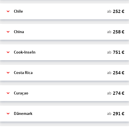
252
€
ab
Chile
258
€
ab
China
751
€
ab
Cook-Inseln
254
€
ab
Costa Rica
274
€
ab
Curaçao
291
€
ab
Dänemark