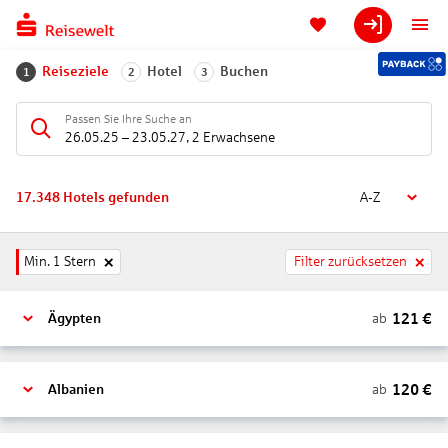
Reiseziele
Hotel
Buchen
1
2
3
Passen Sie Ihre Suche an
26.05.25
–
23.05.27
,
2 Erwachsene
17.348
Hotels gefunden
A-Z
Min. 1 Stern
Filter zurücksetzen
121
€
ab
Ägypten
120
€
ab
Albanien