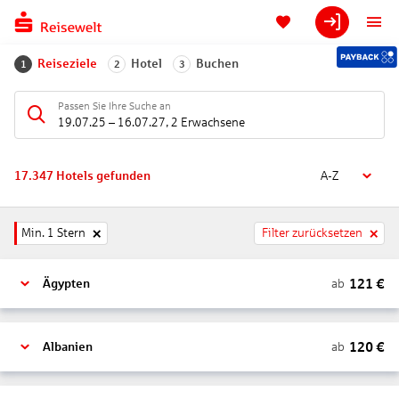
Reiseziele
Hotel
Buchen
1
2
3
Passen Sie Ihre Suche an
19.07.25
–
16.07.27
,
2 Erwachsene
17.347
Hotels gefunden
A-Z
Min. 1 Stern
Filter zurücksetzen
121
€
ab
Ägypten
120
€
ab
Albanien