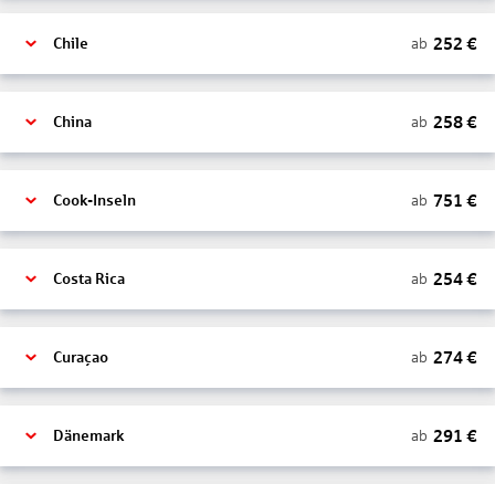
252
€
ab
Chile
258
€
ab
China
751
€
ab
Cook-Inseln
254
€
ab
Costa Rica
274
€
ab
Curaçao
291
€
ab
Dänemark