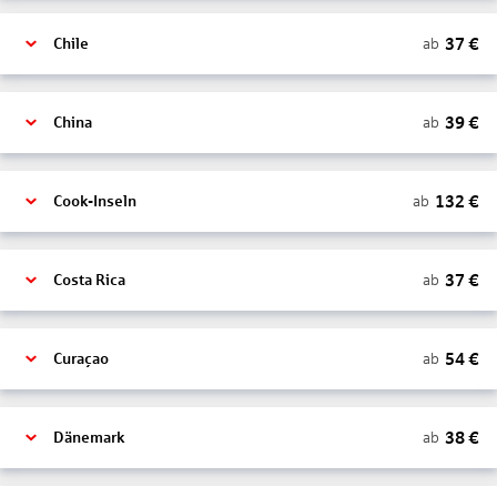
37
€
ab
Chile
39
€
ab
China
132
€
ab
Cook-Inseln
37
€
ab
Costa Rica
54
€
ab
Curaçao
38
€
ab
Dänemark