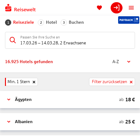
Reiseziele
Hotel
Buchen
1
2
3
Passen Sie Ihre Suche an
17.03.26
–
14.03.28
,
2 Erwachsene
16.925
Hotels gefunden
A-Z
Min. 1 Stern
Filter zurücksetzen
18
€
ab
Ägypten
25
€
ab
Albanien