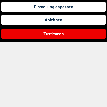
Einstellung anpassen
561
€
ab
Belgien
Ablehnen
2.000
€
ab
Bonaire, Sint Eustatius und Saba
Zustimmen
Ergebnisse filtern
402
€
ab
Bosnien und Herzegowina
4.174
€
ab
Botswana
1.522
€
ab
Brasilien
226
€
ab
Bulgarien