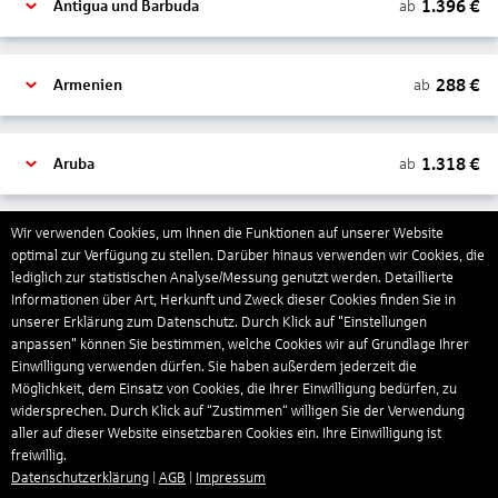
1.396
€
ab
Antigua und Barbuda
288
€
ab
Armenien
1.318
€
ab
Aruba
Wir verwenden Cookies, um Ihnen die Funktionen auf unserer Website
1.266
€
ab
Australien
optimal zur Verfügung zu stellen. Darüber hinaus verwenden wir Cookies, die
lediglich zur statistischen Analyse/Messung genutzt werden. Detaillierte
Informationen über Art, Herkunft und Zweck dieser Cookies finden Sie in
1.439
€
ab
Bahamas
unserer Erklärung zum Datenschutz. Durch Klick auf "Einstellungen
anpassen" können Sie bestimmen, welche Cookies wir auf Grundlage Ihrer
Einwilligung verwenden dürfen. Sie haben außerdem jederzeit die
Möglichkeit, dem Einsatz von Cookies, die Ihrer Einwilligung bedürfen, zu
804
€
ab
Bahrain
widersprechen. Durch Klick auf “Zustimmen“ willigen Sie der Verwendung
aller auf dieser Website einsetzbaren Cookies ein. Ihre Einwilligung ist
freiwillig.
1.273
€
Datenschutzerklärung
|
AGB
|
Impressum
ab
Barbados