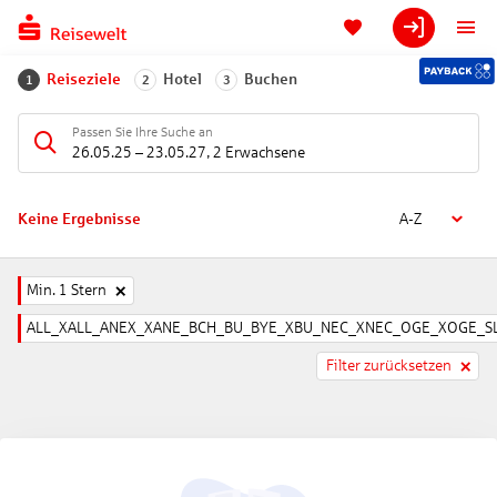
Reiseziele
Hotel
Buchen
1
2
3
Passen Sie Ihre Suche an
26.05.25
–
23.05.27
,
2 Erwachsene
Keine Ergebnisse
A-Z
Min. 1 Stern
ALL_XALL_ANEX_XANE_BCH_BU_BYE_XBU_NEC_XNEC_OGE_XOGE_SL
Filter zurücksetzen