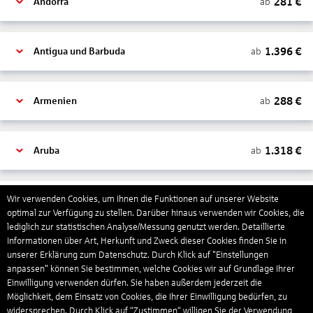
281
€
ab
Andorra
1.396
€
ab
Antigua und Barbuda
288
€
ab
Armenien
1.318
€
ab
Aruba
1.265
€
Wir verwenden Cookies, um Ihnen die Funktionen auf unserer Website
ab
Australien
optimal zur Verfügung zu stellen. Darüber hinaus verwenden wir Cookies, die
lediglich zur statistischen Analyse/Messung genutzt werden. Detaillierte
Informationen über Art, Herkunft und Zweck dieser Cookies finden Sie in
1.551
€
ab
Bahamas
unserer Erklärung zum Datenschutz. Durch Klick auf "Einstellungen
anpassen" können Sie bestimmen, welche Cookies wir auf Grundlage Ihrer
Einwilligung verwenden dürfen. Sie haben außerdem jederzeit die
Möglichkeit, dem Einsatz von Cookies, die Ihrer Einwilligung bedürfen, zu
804
€
ab
Bahrain
widersprechen. Durch Klick auf “Zustimmen“ willigen Sie der Verwendung