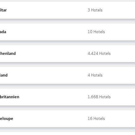
ltar
3
Hotels
ada
10
Hotels
chenland
4.424
Hotels
land
4
Hotels
britannien
1.668
Hotels
eloupe
16
Hotels