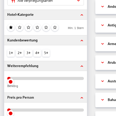
Alle Verpflegungsarten
Ando
Hotel-Kategorie
Anti
Min. 1 Stern
Kundenbewertung
Arme
1+
2+
3+
4+
5+
Arub
Weiterempfehlung
Aust
Beliebig
Preis pro Person
Bah