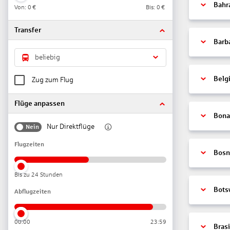
Bahr
Von:
0 €
Bis:
0 €
Transfer
Barb
beliebig
Belg
Zug zum Flug
Flüge anpassen
Bonai
Nur Direktflüge
Nein
Flugzeiten
Bosn
Bis zu 24 Stunden
Bots
Abflugzeiten
00:00
23:59
Brasi