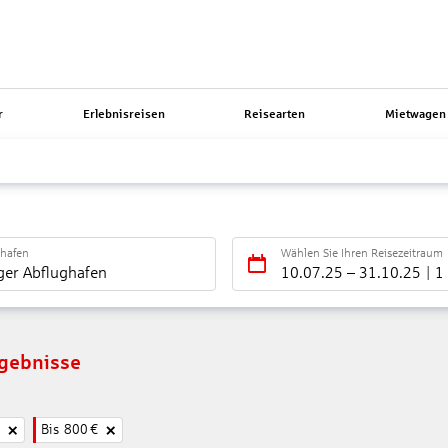
r
Erlebnisreisen
Reisearten
Mietwagen 
ghafen
Wählen Sie Ihren Reisezeitraum
ger Abflughafen
10.07.25
–
31.10.25
1
rgebnisse
Bis
800
€