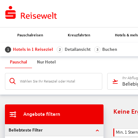
Pauschalreisen
Kreuzfahrten
Hotels & meh
Hotels in 1 Reiseziel
Detailansicht
Buchen
1
2
3
Pauschal
Nur Hotel
Ihr Abflu
Wählen Sie Ihr Reiseziel oder Hotel
Beliebi
Keine E
Angebote filtern
Beliebteste Filter
Min. 1 Stern