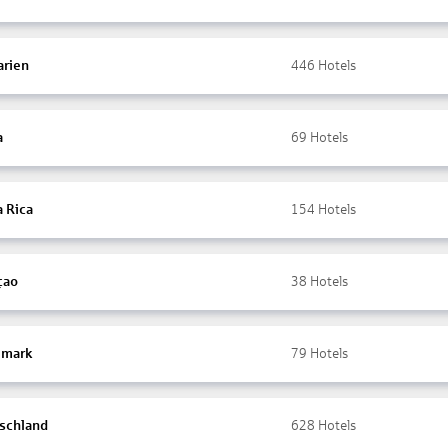
arien
446
Hotels
a
69
Hotels
a Rica
154
Hotels
çao
38
Hotels
mark
79
Hotels
schland
628
Hotels