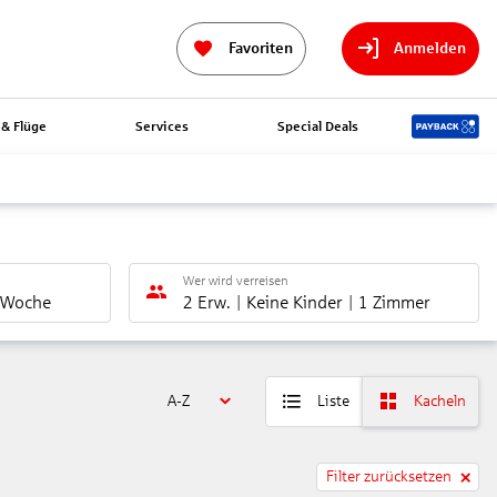
Favoriten
Anmelden
& Flüge
Services
Special Deals
Wer wird verreisen
 Woche
2 Erw.
Keine Kinder
1 Zimmer
A-Z
Liste
Kacheln
Filter zurücksetzen