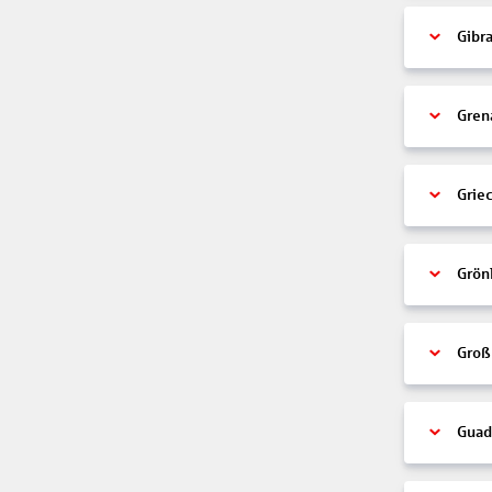
Gibra
Gren
Grie
Grön
Groß
Guad