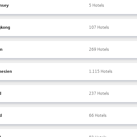
nsey
5
Hotels
gkong
107
Hotels
en
269
Hotels
nesien
1.115
Hotels
d
237
Hotels
d
66
Hotels