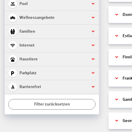
Pool
Domi
Wellnessangebote
Familien
Estl
Internet
Finn
Haustiere
Parkplatz
Fran
Barrierefrei
Gamb
Filter zurücksetzen
Geor