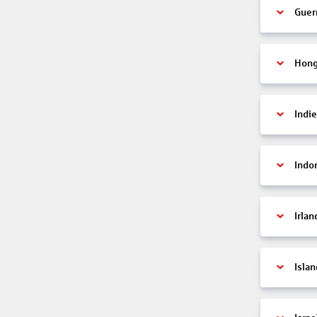
Guer
Hon
Indi
Indo
Irlan
Islan