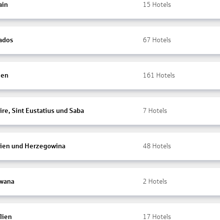
ain
15
Hotels
ados
67
Hotels
ien
161
Hotels
re, Sint Eustatius und Saba
7
Hotels
ien und Herzegowina
48
Hotels
wana
2
Hotels
lien
17
Hotels