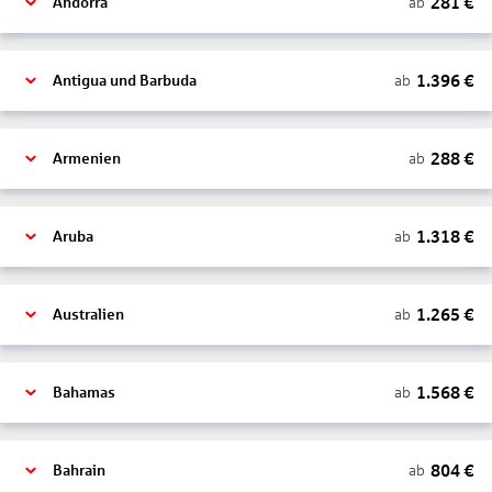
281
€
ab
Andorra
1.396
€
ab
Antigua und Barbuda
288
€
ab
Armenien
1.318
€
ab
Aruba
1.265
€
ab
Australien
1.568
€
ab
Bahamas
804
€
ab
Bahrain