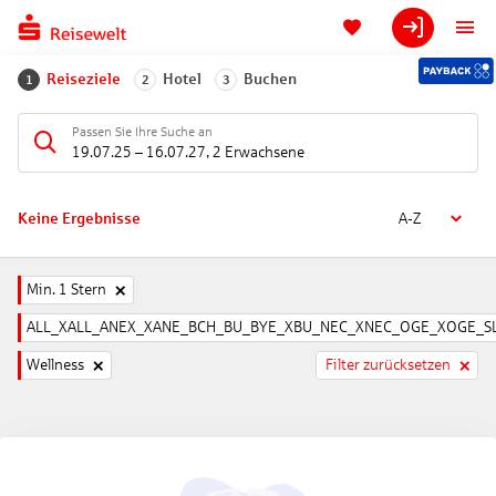
Reiseziele
Hotel
Buchen
1
2
3
Passen Sie Ihre Suche an
19.07.25
–
16.07.27
,
2 Erwachsene
Keine Ergebnisse
A-Z
Min. 1 Stern
ALL_XALL_ANEX_XANE_BCH_BU_BYE_XBU_NEC_XNEC_OGE_XOGE_SL
Wellness
Filter zurücksetzen