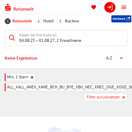
Reiseziele
Hotel
Buchen
1
2
3
Passen Sie Ihre Suche an
04.08.25
–
01.08.27
,
2 Erwachsene
Keine Ergebnisse
A-Z
Min. 1 Stern
ALL_XALL_ANEX_XANE_BCH_BU_BYE_XBU_NEC_XNEC_OGE_XOGE_SL
Filter zurücksetzen