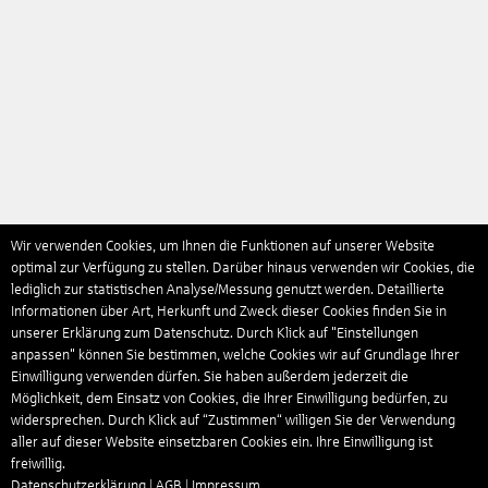
Wir verwenden Cookies, um Ihnen die Funktionen auf unserer Website
optimal zur Verfügung zu stellen. Darüber hinaus verwenden wir Cookies, die
lediglich zur statistischen Analyse/Messung genutzt werden. Detaillierte
Informationen über Art, Herkunft und Zweck dieser Cookies finden Sie in
unserer Erklärung zum Datenschutz. Durch Klick auf "Einstellungen
anpassen" können Sie bestimmen, welche Cookies wir auf Grundlage Ihrer
Einwilligung verwenden dürfen. Sie haben außerdem jederzeit die
Möglichkeit, dem Einsatz von Cookies, die Ihrer Einwilligung bedürfen, zu
widersprechen. Durch Klick auf “Zustimmen“ willigen Sie der Verwendung
aller auf dieser Website einsetzbaren Cookies ein. Ihre Einwilligung ist
freiwillig.
Datenschutzerklärung
|
AGB
|
Impressum