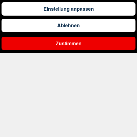
Einstellung anpassen
234
€
ab
Bulgarien
Ablehnen
1.115
€
ab
China
Zustimmen
Ergebnisse filtern
1.010
€
ab
Costa Rica
1.113
€
ab
Curaçao
406
€
ab
Dänemark
341
€
ab
Deutschland