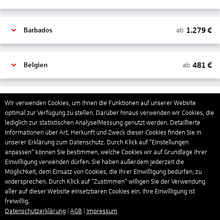
1.279
€
ab
Barbados
481
€
ab
Belgien
2.000
€
ab
Bonaire, Sint Eustatius und Saba
Wir verwenden Cookies, um Ihnen die Funktionen auf unserer Website
optimal zur Verfügung zu stellen. Darüber hinaus verwenden wir Cookies, die
lediglich zur statistischen Analyse/Messung genutzt werden. Detaillierte
Informationen über Art, Herkunft und Zweck dieser Cookies finden Sie in
402
€
ab
Bosnien und Herzegowina
unserer Erklärung zum Datenschutz. Durch Klick auf "Einstellungen
anpassen" können Sie bestimmen, welche Cookies wir auf Grundlage Ihrer
Einwilligung verwenden dürfen. Sie haben außerdem jederzeit die
1.178
€
ab
Botswana
Möglichkeit, dem Einsatz von Cookies, die Ihrer Einwilligung bedürfen, zu
widersprechen. Durch Klick auf “Zustimmen“ willigen Sie der Verwendung
aller auf dieser Website einsetzbaren Cookies ein. Ihre Einwilligung ist
freiwillig.
1.565
€
ab
Brasilien
Datenschutzerklärung
|
AGB
|
Impressum