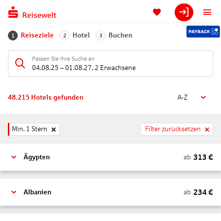
Reiseziele
Hotel
Buchen
1
2
3
Passen Sie Ihre Suche an
04.08.25
–
01.08.27
,
2 Erwachsene
48.215
Hotels gefunden
A-Z
Min. 1 Stern
Filter zurücksetzen
313
€
ab
Ägypten
234
€
ab
Albanien