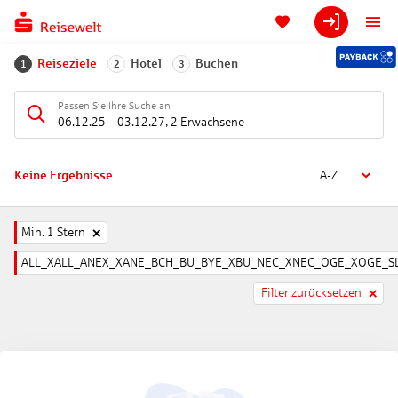
Reiseziele
Hotel
Buchen
1
2
3
Passen Sie Ihre Suche an
06.12.25
–
03.12.27
,
2 Erwachsene
Keine Ergebnisse
A-Z
Min. 1 Stern
ALL_XALL_ANEX_XANE_BCH_BU_BYE_XBU_NEC_XNEC_OGE_XOGE_SL
Filter zurücksetzen