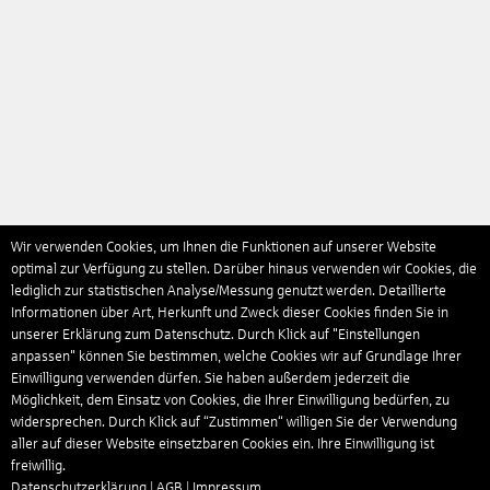
Wir verwenden Cookies, um Ihnen die Funktionen auf unserer Website
optimal zur Verfügung zu stellen. Darüber hinaus verwenden wir Cookies, die
lediglich zur statistischen Analyse/Messung genutzt werden. Detaillierte
Informationen über Art, Herkunft und Zweck dieser Cookies finden Sie in
unserer Erklärung zum Datenschutz. Durch Klick auf "Einstellungen
anpassen" können Sie bestimmen, welche Cookies wir auf Grundlage Ihrer
Einwilligung verwenden dürfen. Sie haben außerdem jederzeit die
Möglichkeit, dem Einsatz von Cookies, die Ihrer Einwilligung bedürfen, zu
widersprechen. Durch Klick auf “Zustimmen“ willigen Sie der Verwendung
aller auf dieser Website einsetzbaren Cookies ein. Ihre Einwilligung ist
freiwillig.
Datenschutzerklärung
|
AGB
|
Impressum