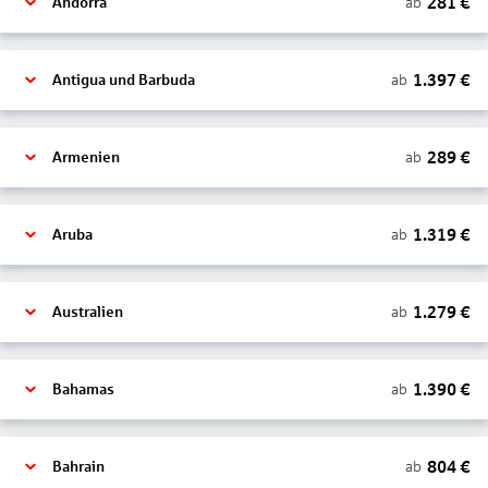
281
€
ab
Andorra
1.397
€
ab
Antigua und Barbuda
289
€
ab
Armenien
1.319
€
ab
Aruba
1.279
€
ab
Australien
1.390
€
ab
Bahamas
804
€
ab
Bahrain