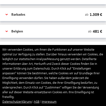
1.309
€
ab
Barbados
481
€
ab
Belgien
2.000
€
ab
Bonaire, Sint Eustatius und Saba
Wir verwenden Cookies, um Ihnen die Funktionen auf unserer Website
optimal zur Verfügung zu stellen. Darüber hinaus verwenden wir Cookies, die
lediglich zur statistischen Analyse/Messung genutzt werden. Detaillierte
Informationen über Art, Herkunft und Zweck dieser Cookies finden Sie in
402
€
ab
Bosnien und Herzegowina
unserer Erklärung zum Datenschutz. Durch Klick auf "Einstellungen
anpassen" können Sie bestimmen, welche Cookies wir auf Grundlage Ihrer
Einwilligung verwenden dürfen. Sie haben außerdem jederzeit die
1.178
€
ab
Botswana
Möglichkeit, dem Einsatz von Cookies, die Ihrer Einwilligung bedürfen, zu
widersprechen. Durch Klick auf “Zustimmen“ willigen Sie der Verwendung
aller auf dieser Website einsetzbaren Cookies ein. Ihre Einwilligung ist
freiwillig.
1.593
€
ab
Brasilien
Datenschutzerklärung
|
AGB
|
Impressum