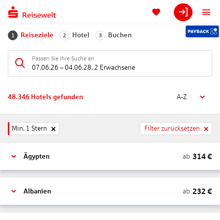
Reiseziele
Hotel
Buchen
1
2
3
Passen Sie Ihre Suche an
07.06.26
–
04.06.28
,
2 Erwachsene
48.346
Hotels gefunden
A-Z
Min. 1 Stern
Filter zurücksetzen
314
€
ab
Ägypten
232
€
ab
Albanien