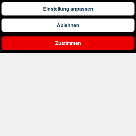
Einstellung anpassen
234
€
ab
Bulgarien
Ablehnen
1.115
€
ab
China
Zustimmen
Ergebnisse filtern
1.010
€
ab
Costa Rica
1.113
€
ab
Curaçao
406
€
ab
Dänemark
341
€
ab
Deutschland