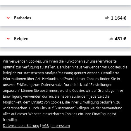
1.164
€
ab
Barbados
481
€
ab
Belgien
2.000
€
ab
Bonaire, Sint Eustatius und Saba
Wir verwenden Cookies, um Ihnen die Funktionen auf unserer Website
optimal zur Verfügung zu stellen. Darüber hinaus verwenden wir Cookies, die
lediglich zur statistischen Analyse/Messung genutzt werden. Detaillierte
Informationen über Art, Herkunft und Zweck dieser Cookies finden Sie in
402
€
ab
Bosnien und Herzegowina
unserer Erklärung zum Datenschutz. Durch Klick auf "Einstellungen
anpassen" können Sie bestimmen, welche Cookies wir auf Grundlage Ihrer
Einwilligung verwenden dürfen. Sie haben außerdem jederzeit die
4.174
€
ab
Botswana
Möglichkeit, dem Einsatz von Cookies, die Ihrer Einwilligung bedürfen, zu
widersprechen. Durch Klick auf “Zustimmen“ willigen Sie der Verwendung
aller auf dieser Website einsetzbaren Cookies ein. Ihre Einwilligung ist
freiwillig.
1.522
€
ab
Brasilien
Datenschutzerklärung
|
AGB
|
Impressum