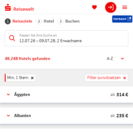
Reiseziele
Hotel
Buchen
1
2
3
Passen Sie Ihre Suche an
12.07.26
–
09.07.28
,
2 Erwachsene
48.248
Hotels gefunden
A-Z
Min. 1 Stern
Filter zurücksetzen
314
€
ab
Ägypten
235
€
ab
Albanien