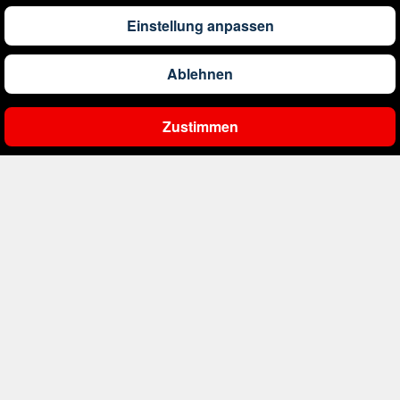
Einstellung anpassen
226
€
ab
Bulgarien
Ablehnen
1.115
€
ab
China
Zustimmen
Ergebnisse filtern
1.010
€
ab
Costa Rica
1.113
€
ab
Curaçao
394
€
ab
Dänemark
337
€
ab
Deutschland