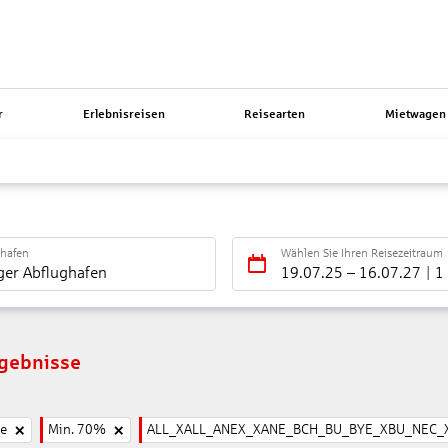
r
Erlebnisreisen
Reisearten
Mietwagen 
ghafen
Wählen Sie Ihren Reisezeitraum
ger Abflughafen
19.07.25
–
16.07.27
1
rgebnisse
ne
Min. 70%
ALL_XALL_ANEX_XANE_BCH_BU_BYE_XBU_NEC_