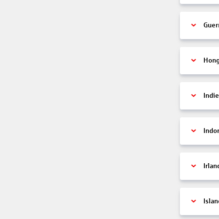
Guer
Hon
Indi
Indo
Irlan
Islan