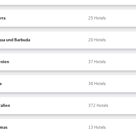
rra
25
Hotels
gua und Barbuda
20
Hotels
nien
37
Hotels
a
30
Hotels
ralien
372
Hotels
amas
13
Hotels