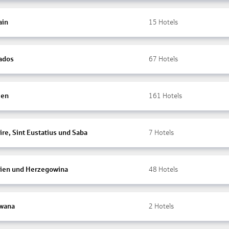
ain
15
Hotels
ados
67
Hotels
ien
161
Hotels
re, Sint Eustatius und Saba
7
Hotels
ien und Herzegowina
48
Hotels
wana
2
Hotels