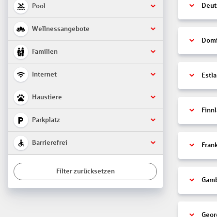
Deut
Pool
Wellnessangebote
Domi
Familien
Internet
Estl
Haustiere
Finn
Parkplatz
Barrierefrei
Fran
Filter zurücksetzen
Gamb
Geor