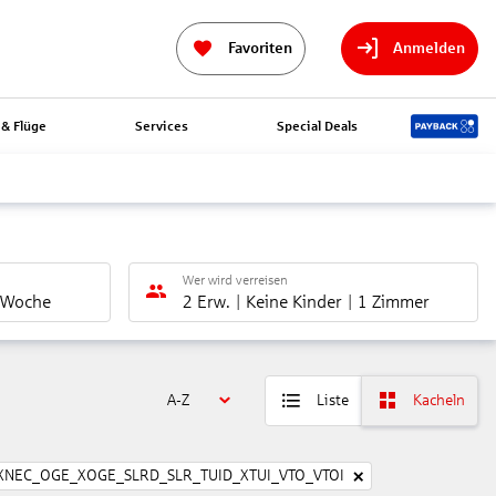
Favoriten
Anmelden
& Flüge
Services
Special Deals
Wer wird verreisen
 Woche
2 Erw.
Keine Kinder
1 Zimmer
A-Z
Liste
Kacheln
XNEC_OGE_XOGE_SLRD_SLR_TUID_XTUI_VTO_VTOI