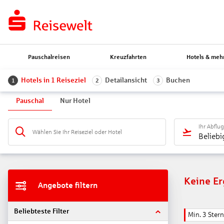
Pauschalreisen
Kreuzfahrten
Hotels & meh
Hotels in 1 Reiseziel
Detailansicht
Buchen
1
2
3
Pauschal
Nur Hotel
Ihr Abflu
Wählen Sie Ihr Reiseziel oder Hotel
Beliebi
Keine E
Angebote filtern
Beliebteste Filter
Min. 3 Ster