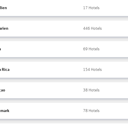
lien
17
Hotels
arien
446
Hotels
a
69
Hotels
a Rica
154
Hotels
çao
38
Hotels
mark
78
Hotels