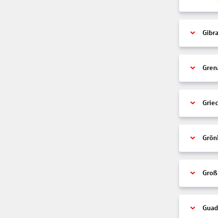
Gibra
Gren
Grie
Grön
Groß
Guad