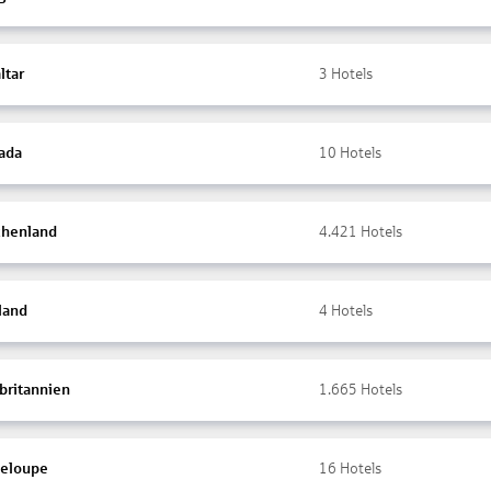
ltar
3
Hotels
ada
10
Hotels
chenland
4.421
Hotels
land
4
Hotels
britannien
1.665
Hotels
eloupe
16
Hotels