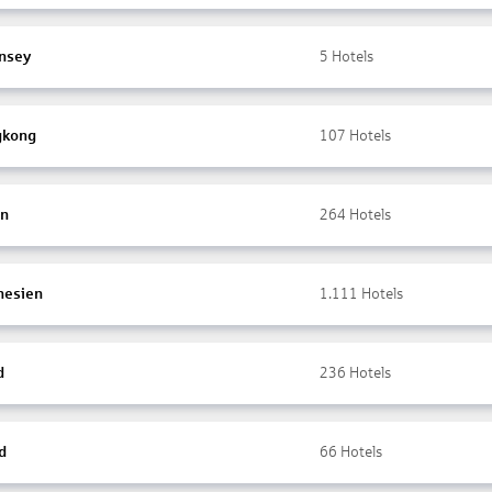
nsey
5
Hotels
gkong
107
Hotels
en
264
Hotels
nesien
1.111
Hotels
d
236
Hotels
d
66
Hotels