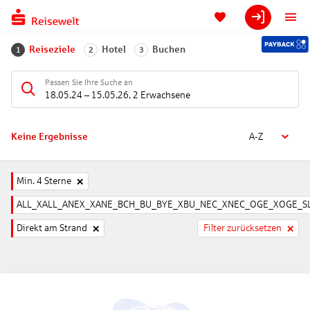
Reiseziele
Hotel
Buchen
1
2
3
Passen Sie Ihre Suche an
18.05.24
–
15.05.26
,
2 Erwachsene
Keine Ergebnisse
A-Z
Min. 4 Sterne
ALL_XALL_ANEX_XANE_BCH_BU_BYE_XBU_NEC_XNEC_OGE_XOGE_SL
Direkt am Strand
Filter zurücksetzen