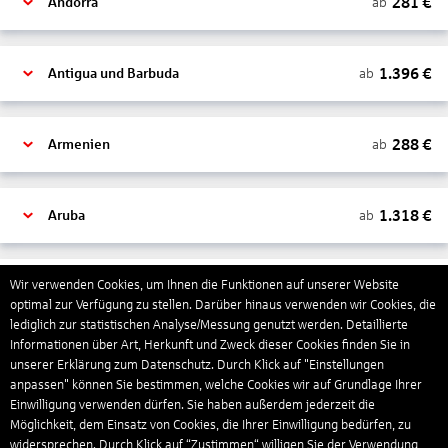
281
€
ab
Andorra
1.396
€
ab
Antigua und Barbuda
288
€
ab
Armenien
1.318
€
ab
Aruba
1.265
€
Wir verwenden Cookies, um Ihnen die Funktionen auf unserer Website
ab
Australien
optimal zur Verfügung zu stellen. Darüber hinaus verwenden wir Cookies, die
lediglich zur statistischen Analyse/Messung genutzt werden. Detaillierte
Informationen über Art, Herkunft und Zweck dieser Cookies finden Sie in
1.568
€
ab
Bahamas
unserer Erklärung zum Datenschutz. Durch Klick auf "Einstellungen
anpassen" können Sie bestimmen, welche Cookies wir auf Grundlage Ihrer
Einwilligung verwenden dürfen. Sie haben außerdem jederzeit die
Möglichkeit, dem Einsatz von Cookies, die Ihrer Einwilligung bedürfen, zu
804
€
ab
Bahrain
widersprechen. Durch Klick auf “Zustimmen“ willigen Sie der Verwendung