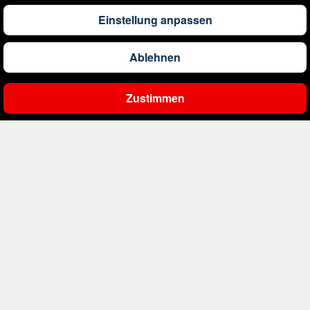
1.173
€
ab
Barbados
Einstellung anpassen
Ablehnen
561
€
ab
Belgien
Zustimmen
Ergebnisse filtern
2.000
€
ab
Bonaire, Sint Eustatius und Saba
411
€
ab
Bosnien und Herzegowina
1.178
€
ab
Botswana
1.506
€
ab
Brasilien
230
€
ab
Bulgarien