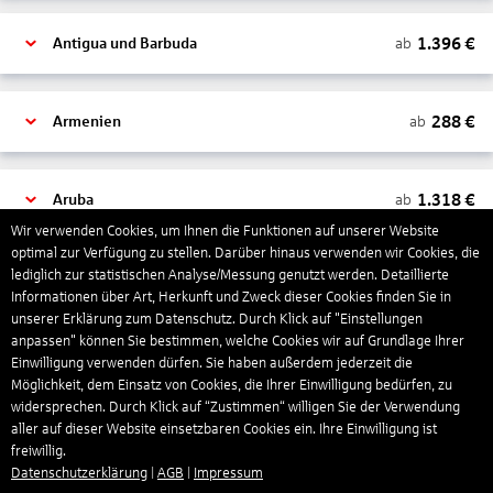
1.396
€
ab
Antigua und Barbuda
288
€
ab
Armenien
1.318
€
ab
Aruba
Wir verwenden Cookies, um Ihnen die Funktionen auf unserer Website
optimal zur Verfügung zu stellen. Darüber hinaus verwenden wir Cookies, die
lediglich zur statistischen Analyse/Messung genutzt werden. Detaillierte
1.265
€
ab
Australien
Informationen über Art, Herkunft und Zweck dieser Cookies finden Sie in
unserer Erklärung zum Datenschutz. Durch Klick auf "Einstellungen
anpassen" können Sie bestimmen, welche Cookies wir auf Grundlage Ihrer
1.568
€
ab
Bahamas
Einwilligung verwenden dürfen. Sie haben außerdem jederzeit die
Möglichkeit, dem Einsatz von Cookies, die Ihrer Einwilligung bedürfen, zu
widersprechen. Durch Klick auf “Zustimmen“ willigen Sie der Verwendung
aller auf dieser Website einsetzbaren Cookies ein. Ihre Einwilligung ist
804
€
ab
Bahrain
freiwillig.
Datenschutzerklärung
|
AGB
|
Impressum