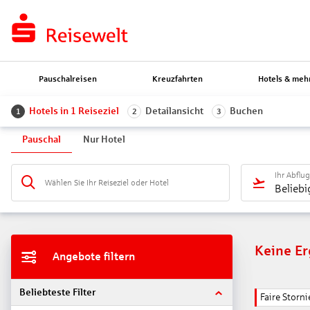
Pauschalreisen
Kreuzfahrten
Hotels & meh
Hotels in 1 Reiseziel
Detailansicht
Buchen
1
2
3
Pauschal
Nur Hotel
Ihr Abflu
Wählen Sie Ihr Reiseziel oder Hotel
Beliebi
Keine E
Angebote filtern
Beliebteste Filter
Faire Stor