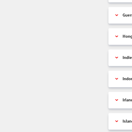
Guer
Hon
Indi
Indo
Irlan
Islan