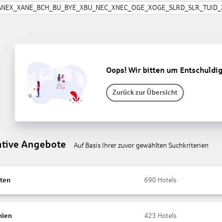
ANEX_XANE_BCH_BU_BYE_XBU_NEC_XNEC_OGE_XOGE_SLRD_SLR_TUID_X
Oops! Wir bitten um Entschuldi
Zurück zur Übersicht
ative Angebote
Auf Basis Ihrer zuvor gewählten Suchkriterien
ten
690
Hotels
nien
423
Hotels