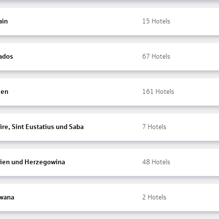
ain
15
Hotels
ados
67
Hotels
ien
161
Hotels
re, Sint Eustatius und Saba
7
Hotels
ien und Herzegowina
48
Hotels
wana
2
Hotels