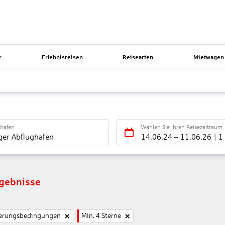
r
Erlebnisreisen
Reisearten
Mietwagen 
ghafen
Wählen Sie Ihren Reisezeitraum
ger Abflughafen
14.06.24
–
11.06.26
1
rgebnisse
nierungsbedingungen
Min. 4 Sterne