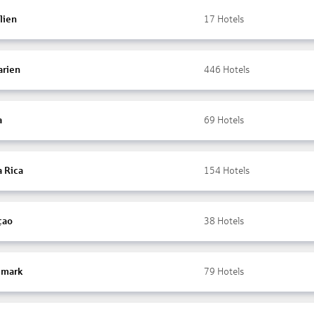
lien
17
Hotels
arien
446
Hotels
a
69
Hotels
a Rica
154
Hotels
çao
38
Hotels
mark
79
Hotels