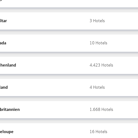
ltar
3
Hotels
ada
10
Hotels
chenland
4.423
Hotels
land
4
Hotels
britannien
1.668
Hotels
eloupe
16
Hotels