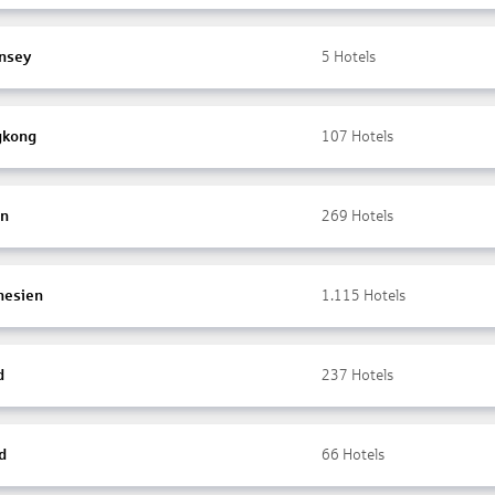
nsey
5
Hotels
gkong
107
Hotels
en
269
Hotels
nesien
1.115
Hotels
d
237
Hotels
d
66
Hotels