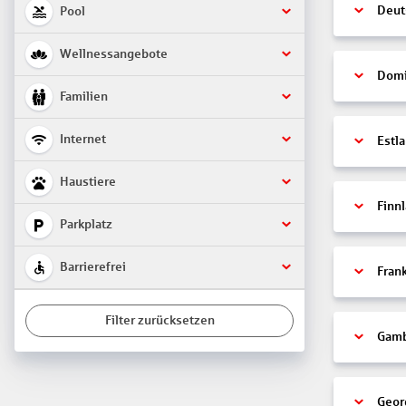
Deut
Pool
Wellnessangebote
Domi
Familien
Internet
Estl
Haustiere
Finn
Parkplatz
Barrierefrei
Fran
Filter zurücksetzen
Gamb
Geor