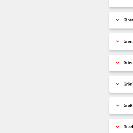
Gibra
Gren
Grie
Grön
Groß
Guad